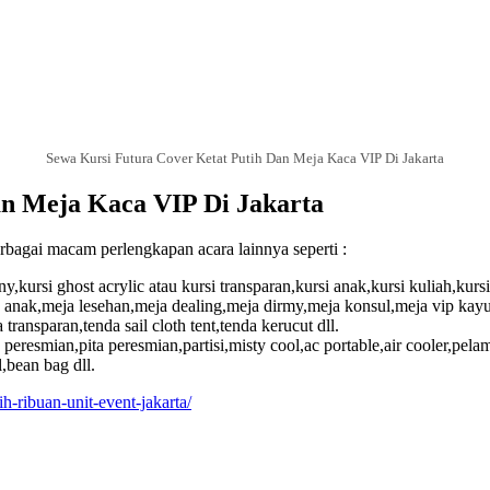
Sewa Kursi Futura Cover Ketat Putih Dan Meja Kaca VIP Di Jakarta
an Meja Kaca VIP Di Jakarta
ai macam perlengkapan acara lainnya seperti :
ny,kursi ghost acrylic atau kursi transparan,kursi anak,kursi kuliah,kursi 
anak,meja lesehan,meja dealing,meja dirmy,meja konsul,meja vip kayu,
ransparan,tenda sail cloth tent,tenda kerucut dll.
resmian,pita peresmian,partisi,misty cool,ac portable,air cooler,pela
l,bean bag dll.
h-ribuan-unit-event-jakarta/