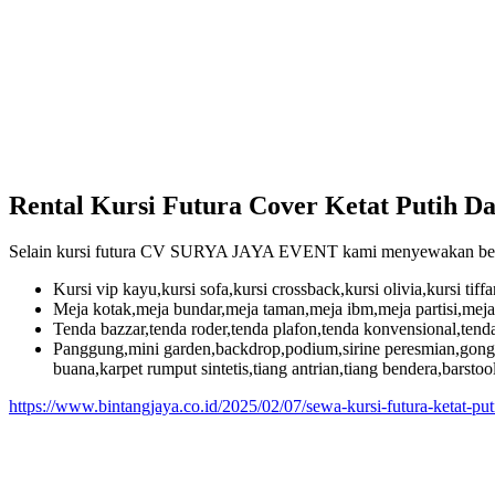
Rental Kursi Futura Cover Ketat Putih D
Selain kursi futura CV SURYA JAYA EVENT kami menyewakan berbag
Kursi vip kayu,kursi sofa,kursi crossback,kursi olivia,kursi tiffa
Meja kotak,meja bundar,meja taman,meja ibm,meja partisi,meja 
Tenda bazzar,tenda roder,tenda plafon,tenda konvensional,tenda t
Panggung,mini garden,backdrop,podium,sirine peresmian,gong pe
buana,karpet rumput sintetis,tiang antrian,tiang bendera,barstoo
https://www.bintangjaya.co.id/2025/02/07/sewa-kursi-futura-ketat-puti