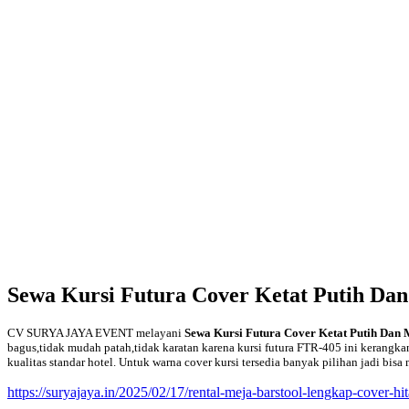
Sewa Kursi Futura Cover Ketat Putih Dan
CV SURYA JAYA EVENT melayani
Sewa Kursi Futura Cover Ketat Putih Dan 
bagus,tidak mudah patah,tidak karatan karena kursi futura FTR-405 ini kerangk
kualitas standar hotel. Untuk warna cover kursi tersedia banyak pilihan jadi bisa
https://suryajaya.in/2025/02/17/rental-meja-barstool-lengkap-cover-hit