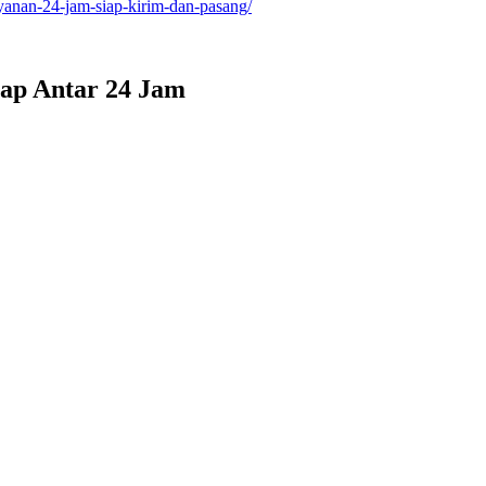
ayanan-24-jam-siap-kirim-dan-pasang/
iap Antar 24 Jam