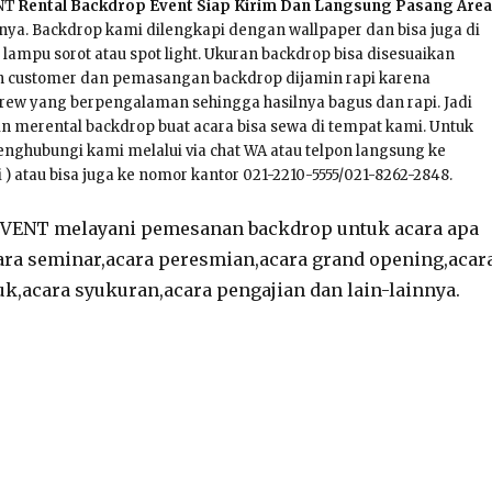
ENT
Rental Backdrop Event Siap Kirim Dan Langsung Pasang Area
nya. Backdrop kami dilengkapi dengan wallpaper dan bisa juga di
ampu sorot atau spot light. Ukuran backdrop bisa disesuaikan
 customer dan pemasangan backdrop dijamin rapi karena
ew yang berpengalaman sehingga hasilnya bagus dan rapi. Jadi
in merental backdrop buat acara bisa sewa di tempat kami. Untuk
ghubungi kami melalui via chat WA atau telpon langsung ke
 ) atau bisa juga ke nomor kantor 021-2210-5555/021-8262-2848.
EVENT melayani pemesanan backdrop untuk acara apa
Acara seminar,acara peresmian,acara grand opening,acar
k,acara syukuran,acara pengajian dan lain-lainnya.