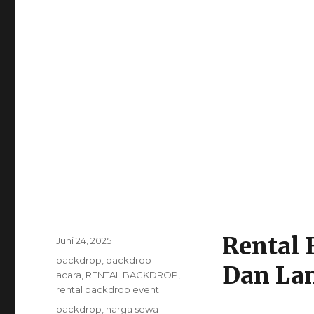
Rental 
Posted
Juni 24, 2025
on
Categories
backdrop
,
backdrop
Dan Lan
acara
,
RENTAL BACKDROP
,
rental backdrop event
Tags
backdrop
,
harga sewa