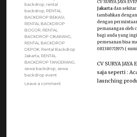
CV SURYA JAYA EV
backdrop
,
rental
Jakarta
dan sekitar
backdrop
,
RENTAL
tambahkan dengan l
BACKDROP BEKASI
,
dengan permintaan
RENTAL BACKDROP
pemasangan oleh cr
BOGOR
,
RENTAL
bagi anda yang ing
BACKDROP CIKARANG
,
pemesanan bisa men
RENTAL BACKDROP
081380711975 ( sumi
DEPOK
,
Rental Backdrop
Jakarta
,
RENTAL
BACKDROP TANGERANG
,
CV SURYA JAYA 
sewa backdrop
,
sewa
saja seperti : 
backdrop event
launching produ
Leave a comment
on
Rental
Backdrop
Event
Siap
Kirim
Dan
Langsung
Pasang