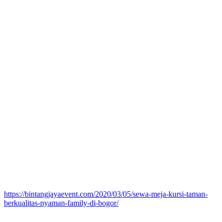
https://bintangjayaevent.com/2020/03/05/sewa-meja-kursi-taman-
berkualitas-nyaman-family-di-bogor/