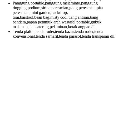
Panggung portable,panggung melaminto,panggung
ringging,podium,sirine peresmian,gong peresmian,pita
peresmian,mini garden,backdrop,
tirai,barstool,bean bag,misty cool,tiang antrian,tiang
bendera,papan petunjuk arah,wastafel portable,gubuk
makanan,alat catering,pelaminan,kotak angpao dll.
Tenda plafon,tenda roder,tenda bazar,tenda roder,tenda
konvensional,tenda sarnafil,tenda parasol,tenda transparan dll.