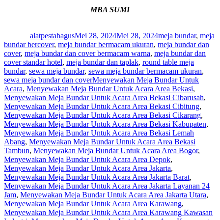
MBA SUMI
Author
Posted
Categories
on
alatpestabagus
Mei 28, 2024
Mei 28, 2024
meja bundar
,
meja
bundar bercover
,
meja bundar bermacam ukuran
,
meja bundar dan
cover
,
meja bundar dan cover bermacam warna
,
meja bundar dan
cover standar hotel
,
meja bundar dan taplak
,
round table meja
bundar
,
sewa meja bundar
,
sewa meja bundar bermacam ukuran
,
Tags
sewa meja bundar dan cover
Menyewakan Meja Bundar Untuk
Acara
,
Menyewakan Meja Bundar Untuk Acara Area Bekasi
,
Menyewakan Meja Bundar Untuk Acara Area Bekasi Cibarusah
,
Menyewakan Meja Bundar Untuk Acara Area Bekasi Cibitung
,
Menyewakan Meja Bundar Untuk Acara Area Bekasi Cikarang
,
Menyewakan Meja Bundar Untuk Acara Area Bekasi Kabupaten
,
Menyewakan Meja Bundar Untuk Acara Area Bekasi Lemah
Abang
,
Menyewakan Meja Bundar Untuk Acara Area Bekasi
Tambun
,
Menyewakan Meja Bundar Untuk Acara Area Bogor
,
Menyewakan Meja Bundar Untuk Acara Area Depok
,
Menyewakan Meja Bundar Untuk Acara Area Jakarta
,
Menyewakan Meja Bundar Untuk Acara Area Jakarta Barat
,
Menyewakan Meja Bundar Untuk Acara Area Jakarta Layanan 24
Jam
,
Menyewakan Meja Bundar Untuk Acara Area Jakarta Utara
,
Menyewakan Meja Bundar Untuk Acara Area Karawang
,
Menyewakan Meja Bundar Untuk Acara Area Karawang Kawasan