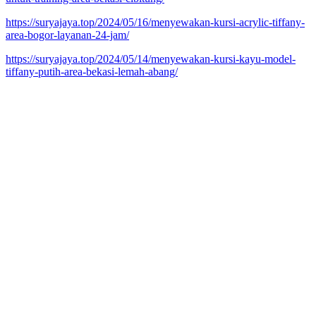
https://suryajaya.top/2024/05/16/menyewakan-kursi-acrylic-tiffany-
area-bogor-layanan-24-jam/
https://suryajaya.top/2024/05/14/menyewakan-kursi-kayu-model-
tiffany-putih-area-bekasi-lemah-abang/