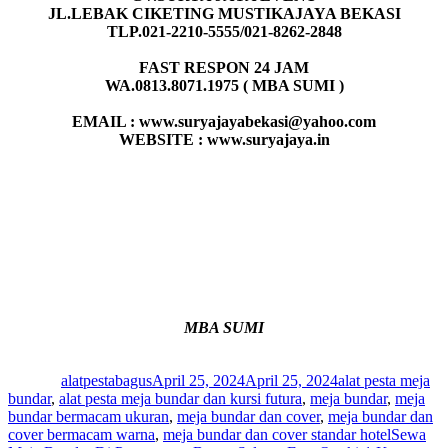
JL.LEBAK CIKETING MUSTIKAJAYA BEKASI
TLP.021-2210-5555/021-8262-2848
FAST RESPON 24 JAM
WA.0813.8071.1975 ( MBA SUMI )
EMAIL : www.suryajayabekasi@yahoo.com
WEBSITE : www.suryajaya.in
MBA SUMI
Author
Posted
Categories
on
alatpestabagus
April 25, 2024
April 25, 2024
alat pesta meja
bundar
,
alat pesta meja bundar dan kursi futura
,
meja bundar
,
meja
bundar bermacam ukuran
,
meja bundar dan cover
,
meja bundar dan
Tags
cover bermacam warna
,
meja bundar dan cover standar hotel
Sewa