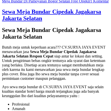
p
Meja Bundar Di Pamoyanan Bogor Selatan Free Ongkir
1 Komentar
S
M
Sewa Meja Bundar Cipedak Jagakarsa
B
Jakarta Selatan
D
P
B
Sewa Meja Bundar Cipedak Jagakarsa
S
Jakarta Selatan
F
O
Butuh meja untuk keperluan acara??? CV.SURYA JAYA EVENT
menawarkan jasa
Sewa Meja Bundar Cipedak Jagakarsa
Jakarta Selatan Respon Cepat
siap antar ke lokasi dan setting.
Untuk pengiriman bebas ongkir tentunya ada syarat dan ketentuan
yang berlaku. Disetiap acara tentunya sangat membutuhkan meja
oleh karena itu kami menawarkan jasa sewa meja bundar lengkap
plus cover. Bisa juga lho sewa meja bundar tanpa cover sesuai
permintaan customer maupun pelanggan.
Ayo sewa meja bundar di CV.SURYA JAYA EVENT saja selain
kualitas standar hotel harga murah terjangkau juga ada banyak
keunggulan lho dari kualitas pelayanannya yaitu :
Profesional
Amanah