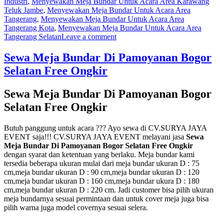
Industri
,
Menyewakan Meja Bundar Untuk Acara Area Karawang
Teluk Jambe
,
Menyewakan Meja Bundar Untuk Acara Area
Tangerang
,
Menyewakan Meja Bundar Untuk Acara Area
Tangerang Kota
,
Menyewakan Meja Bundar Untuk Acara Area
on
Tangerang Selatan
Leave a comment
Menyewakan
Meja
Sewa Meja Bundar Di Pamoyanan Bogor
Bundar
Selatan Free Ongkir
Untuk
Acara
Area
Sewa Meja Bundar Di Pamoyanan Bogor
Jakarta
Selatan Free Ongkir
Butuh panggung untuk acara ??? Ayo sewa di CV.SURYA JAYA
EVENT saja!!! CV.SURYA JAYA EVENT melayani jasa
Sewa
Meja Bundar Di Pamoyanan Bogor Selatan Free Ongkir
dengan syarat dan ketentuan yang berlaku. Meja bundar kami
tersedia beberapa ukuran mulai dari meja bundar ukuran D : 75
cm,meja bundar ukuran D : 90 cm,meja bundar ukuran D : 120
cm,meja bundar ukuran D : 160 cm,meja bundar ukura D : 180
cm,meja bundar ukuran D : 220 cm. Jadi customer bisa pilih ukuran
meja bundarnya sesuai permintaan dan untuk cover meja juga bisa
pilih warna juga model covernya sesuai selera.