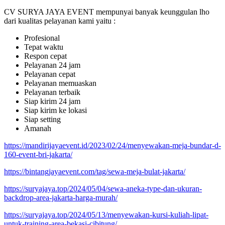
CV SURYA JAYA EVENT mempunyai banyak keunggulan lho
dari kualitas pelayanan kami yaitu :
Profesional
Tepat waktu
Respon cepat
Pelayanan 24 jam
Pelayanan cepat
Pelayanan memuaskan
Pelayanan terbaik
Siap kirim 24 jam
Siap kirim ke lokasi
Siap setting
Amanah
https://mandirijayaevent.id/2023/02/24/menyewakan-meja-bundar-d-
160-event-bri-jakarta/
https://bintangjayaevent.com/tag/sewa-meja-bulat-jakarta/
https://suryajaya.top/2024/05/04/sewa-aneka-type-dan-ukuran-
backdrop-area-jakarta-harga-murah/
https://suryajaya.top/2024/05/13/menyewakan-kursi-kuliah-lipat-
untuk-training-area-bekasi-cibitung/