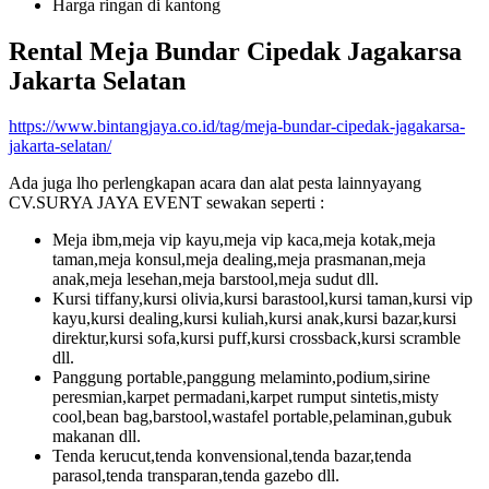
Harga ringan di kantong
Rental Meja Bundar Cipedak Jagakarsa
Jakarta Selatan
https://www.bintangjaya.co.id/tag/meja-bundar-cipedak-jagakarsa-
jakarta-selatan/
Ada juga lho perlengkapan acara dan alat pesta lainnyayang
CV.SURYA JAYA EVENT sewakan seperti :
Meja ibm,meja vip kayu,meja vip kaca,meja kotak,meja
taman,meja konsul,meja dealing,meja prasmanan,meja
anak,meja lesehan,meja barstool,meja sudut dll.
Kursi tiffany,kursi olivia,kursi barastool,kursi taman,kursi vip
kayu,kursi dealing,kursi kuliah,kursi anak,kursi bazar,kursi
direktur,kursi sofa,kursi puff,kursi crossback,kursi scramble
dll.
Panggung portable,panggung melaminto,podium,sirine
peresmian,karpet permadani,karpet rumput sintetis,misty
cool,bean bag,barstool,wastafel portable,pelaminan,gubuk
makanan dll.
Tenda kerucut,tenda konvensional,tenda bazar,tenda
parasol,tenda transparan,tenda gazebo dll.