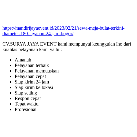
https://mandirijayaevent.id/2023/02/21/sewa-meja-bulat-terkini-
diameter-180-layanan-24-jam-bogor/
CV.SURYA JAYA EVENT kami mempunyai keunggulan lho dari
kualitas pelayanan kami yaitu :
Amanah
Pelayanan terbaik
Pelayanan memuaskan
Pelayanan cepat
Siap kirim 24 jam
Siap kirim ke lokasi
Siap setting
Respon cepat
Tepat waktu
Profesional