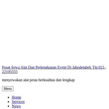
Skip
to
content
Pusat Sewa Alat Dan Perlengkapan Event Di Jabodetabek Tlp.021-
22105555
menyewakan alat pesta berkualitas dan lengkap
Menu
Home
Services
News