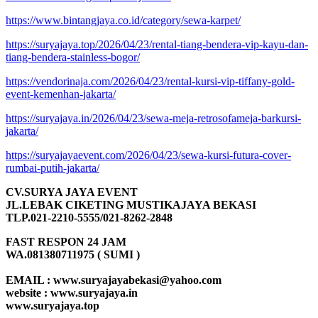
https://www.bintangjaya.co.id/category/sewa-karpet/
https://suryajaya.top/2026/04/23/rental-tiang-bendera-vip-kayu-dan-
tiang-bendera-stainless-bogor/
https://vendorinaja.com/2026/04/23/rental-kursi-vip-tiffany-gold-
event-kemenhan-jakarta/
https://suryajaya.in/2026/04/23/sewa-meja-retrosofameja-barkursi-
jakarta/
https://suryajayaevent.com/2026/04/23/sewa-kursi-futura-cover-
rumbai-putih-jakarta/
CV.SURYA JAYA EVENT
JL.LEBAK CIKETING MUSTIKAJAYA BEKASI
TLP.021-2210-5555/021-8262-2848
FAST RESPON 24 JAM
WA.081380711975 ( SUMI )
EMAIL : www.suryajayabekasi@yahoo.com
website : www.suryajaya.in
www.suryajaya.top