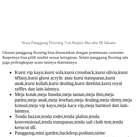
Sewa Panggung Flooring 7cm Karpet Abu-abu Di Jakarta
Ukuran panggung flooring bisa disesuaikan dengan permintaan customer.
Karpetnya bisa pilih sendiri sesuai keinginan. Selain panggung flooring ada
juga perlengkapan acara lainnya diantaranya :
Kursi vip kayu,kursi sofa,kursi crossback,kursi olivia,kursi
tiffany,kursi ghost acrylic atau kursi transparan,kursi
anak,kursi kuliah,kursi dealing,kursi direktur,kursi royal
raffles dan lain-lainnya.
Meja kotak,meja bundar,meja taman,meja ibm,meja
partisi,meja anak,meja lesehan,meja dealing,meja dirmy,meja
konsul,meja vip kayu,meja kaca vip,meja barstool dan lain-
lainnya.
Tenda bazzar,tenda roder,tenda plafon,tenda
konvensional,tenda transparan,tenda sail cloth tent,tenda
kerucut dll.
Panggung,mini garden,backdrop,podium,sirine