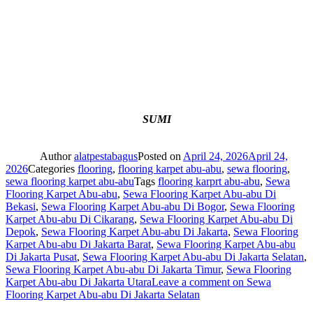
SUMI
Author
alatpestabagus
Posted on
April 24, 2026
April 24,
2026
Categories
flooring
,
flooring karpet abu-abu
,
sewa flooring
,
sewa flooring karpet abu-abu
Tags
flooring karprt abu-abu
,
Sewa
Flooring Karpet Abu-abu
,
Sewa Flooring Karpet Abu-abu Di
Bekasi
,
Sewa Flooring Karpet Abu-abu Di Bogor
,
Sewa Flooring
Karpet Abu-abu Di Cikarang
,
Sewa Flooring Karpet Abu-abu Di
Depok
,
Sewa Flooring Karpet Abu-abu Di Jakarta
,
Sewa Flooring
Karpet Abu-abu Di Jakarta Barat
,
Sewa Flooring Karpet Abu-abu
Di Jakarta Pusat
,
Sewa Flooring Karpet Abu-abu Di Jakarta Selatan
,
Sewa Flooring Karpet Abu-abu Di Jakarta Timur
,
Sewa Flooring
Karpet Abu-abu Di Jakarta Utara
Leave a comment
on Sewa
Flooring Karpet Abu-abu Di Jakarta Selatan