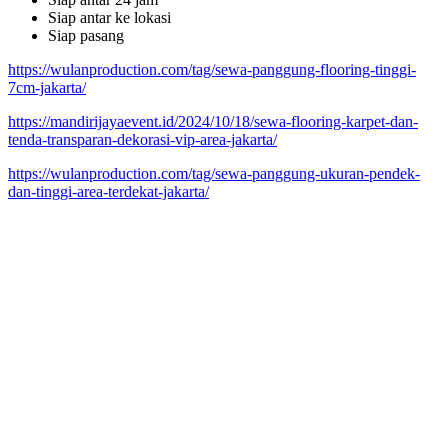
Siap antar ke lokasi
Siap pasang
https://wulanproduction.com/tag/sewa-panggung-flooring-tinggi-
7cm-jakarta/
https://mandirijayaevent.id/2024/10/18/sewa-flooring-karpet-dan-
tenda-transparan-dekorasi-vip-area-jakarta/
https://wulanproduction.com/tag/sewa-panggung-ukuran-pendek-
dan-tinggi-area-terdekat-jakarta/