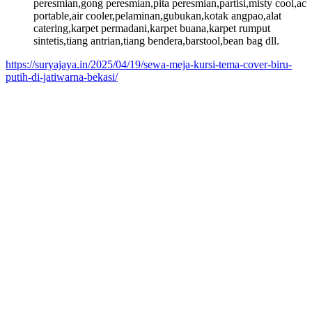
peresmian,gong peresmian,pita peresmian,partisi,misty cool,ac
portable,air cooler,pelaminan,gubukan,kotak angpao,alat
catering,karpet permadani,karpet buana,karpet rumput
sintetis,tiang antrian,tiang bendera,barstool,bean bag dll.
https://suryajaya.in/2025/04/19/sewa-meja-kursi-tema-cover-biru-
putih-di-jatiwarna-bekasi/