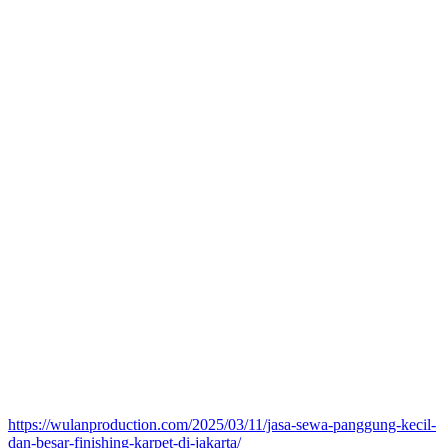
https://wulanproduction.com/2025/03/11/jasa-sewa-panggung-kecil-
dan-besar-finishing-karpet-di-jakarta/