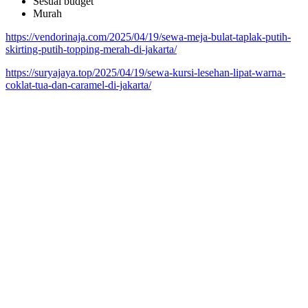
Sesuai budget
Murah
https://vendorinaja.com/2025/04/19/sewa-meja-bulat-taplak-putih-
skirting-putih-topping-merah-di-jakarta/
https://suryajaya.top/2025/04/19/sewa-kursi-lesehan-lipat-warna-
coklat-tua-dan-caramel-di-jakarta/