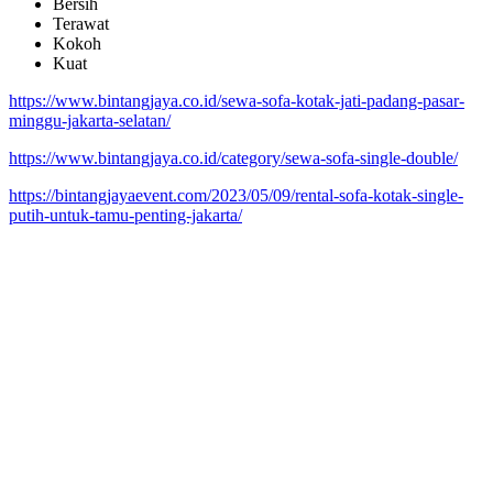
Bersih
Terawat
Kokoh
Kuat
https://www.bintangjaya.co.id/sewa-sofa-kotak-jati-padang-pasar-
minggu-jakarta-selatan/
https://www.bintangjaya.co.id/category/sewa-sofa-single-double/
https://bintangjayaevent.com/2023/05/09/rental-sofa-kotak-single-
putih-untuk-tamu-penting-jakarta/