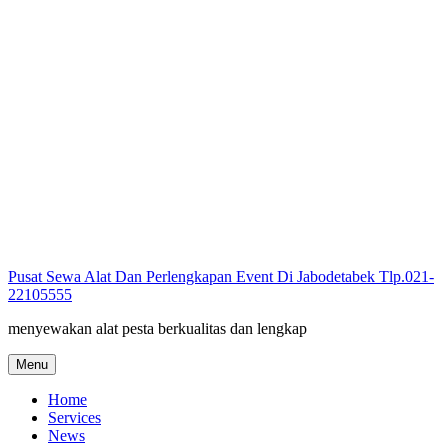
Skip
to
content
Pusat Sewa Alat Dan Perlengkapan Event Di Jabodetabek Tlp.021-
22105555
menyewakan alat pesta berkualitas dan lengkap
Menu
Home
Services
News