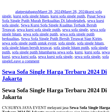
Author
Posted
Categories
on
alatpestabagus
Maret 28, 2024
Maret 28, 2024
kursi sofa
single
,
kursi sofa single hitam
,
kursi sofa single putih
,
Pusat Sewa
Sofa Single Putih Murah Berkualitas Di Jabodetabek
,
sewa kursi
sofa single
,
Sewa Kursi Sofa Single Kualitas Terbaik Bersih
Terawat
,
sewa kursi sofa single putih
,
sewa sofa single
,
sewa sofa
single hitam
,
sewa sofa single putih
,
sewa sofa single putih
berkualitas
,
Sewa Sofa Single Putih Bersih Terawat Siap Kirim
,
sewa sofa single putih untuk event
,
sofa single
,
sofa single hitam
,
sofa single hitam bersih terawat
,
sofa single hitam putih
,
sofa single
Tags
putih
,
sofa single putih hitam
harga sewa sofa
,
kursi
,
kursi sofa
,
sewa
kursi
,
sewa kursi sofa
,
sewa kursi sofa single
,
sewa sofa single
,
sofa
on
single
Leave a comment
Sewa
Sofa
Sewa Sofa Single Harga Terbaru 2024 Di
Single
Jakarta
Lenteng
Agung
Jagakarsa
Sewa Sofa Single Harga Terbaru 2024 Di
Jakarta
Jakarta
Selatan
CV.SURYA JAYA EVENT melayani jasa
Sewa Sofa Single Harga