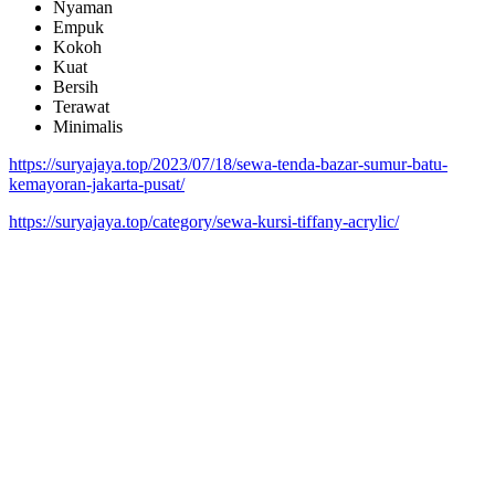
Nyaman
Empuk
Kokoh
Kuat
Bersih
Terawat
Minimalis
https://suryajaya.top/2023/07/18/sewa-tenda-bazar-sumur-batu-
kemayoran-jakarta-pusat/
https://suryajaya.top/category/sewa-kursi-tiffany-acrylic/