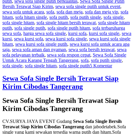
putih
,
sewa sofa single putih berkualitas
,
Sewa Sofa Single Putih
Bersih Terawat Siap Kirim
,
sewa sofa single putih untuk event
,
sewa sofa untuk acara
,
sofa
,
sofa dan meja
,
sofa dan meja vip
,
sofa
hitam
,
sofa hitam single
,
sofa putih
,
sofa putih single
,
sofa single
,
sofa single hitam
,
sofa single hitam bersih terawat
,
sofa single hitam
Tags
putih
,
sofa single putih
,
sofa single putih hitam
,
sofa terbaru
harga
sewa sofa
,
harga sewa sofa single
,
kursi sofa
,
kursi sofa single
,
sewa
kursi
,
sewa kursi sofa
,
sewa kursi sofa single
,
sewa kursi sofa single
hitam
,
sewa kursi sofa single putih
,
sewa kursi sofa untuk acara apa
saja
,
sewa sofa aman dan nyaman
,
sewa sofa bersih terawat
,
sewa
sofa pelayanan terbaik
,
sewa sofa respon cepat
,
Sewa Sofa Single
Untuk Acara Karang Tengah Tangerang
,
sofa
,
sofa putih single
,
pada
sofa single
,
sofa single hitam
,
sofa single putih
5 Komentar
Sewa
Sofa
Sewa Sofa Single Bersih Terawat Siap
Single
Kirim Cibodas Tangerang
Untuk
Acara
Karang
Sewa Sofa Single Bersih Terawat Siap
Tengah
Kirim Cibodas Tangerang
Tangerang
CV.SURYA JAYA EVENT Gudang
Sewa Sofa Single Bersih
Terawat Siap Kirim Cibodas Tangerang
dan jabodetabek.Sofa
single yang kami sewakan tersedia warna putih dan hitam.Sofa