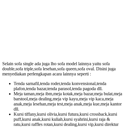
Selain sofa single ada juga lho sofa model lainnya yaitu sofa
double,sofa triple,sofa lesehan,sofa queen,sofa oval. Disini juga
menyediakan perlengkapan acara lainnya seperti :
Tenda sarnafil,tenda roder,tenda konvensional,tenda
plafon,tenda bazar,tenda parasol,tenda pagoda dll.
Meja taman,meja ibm,meja kotak,meja bazar,meja bulat,meja
barstool,meja dealing,meja vip kayu,meja vip kaca,meja
anak,meja lesehan,meja test,meja anak,meja kue,meja kantor
dll.
Kursi tiffany,kursi olivia,kursi futura,kursi crossback,kursi
puff,kursi anak,kursi kuliah,kursi syahrini,kursi raja &
ratu,kursi raffles rotan,kursi dealing,kursi vip,kursi direktur