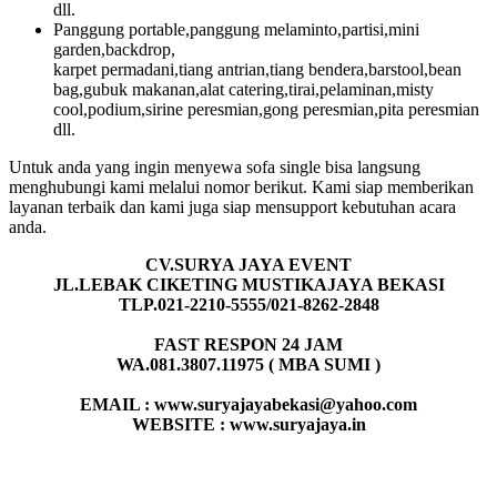
dll.
Panggung portable,panggung melaminto,partisi,mini
garden,backdrop,
karpet permadani,tiang antrian,tiang bendera,barstool,bean
bag,gubuk makanan,alat catering,tirai,pelaminan,misty
cool,podium,sirine peresmian,gong peresmian,pita peresmian
dll.
Untuk anda yang ingin menyewa sofa single bisa langsung
menghubungi kami melalui nomor berikut. Kami siap memberikan
layanan terbaik dan kami juga siap mensupport kebutuhan acara
anda.
CV.SURYA JAYA EVENT
JL.LEBAK CIKETING MUSTIKAJAYA BEKASI
TLP.021-2210-5555/021-8262-2848
FAST RESPON 24 JAM
WA.081.3807.11975 ( MBA SUMI )
EMAIL : www.suryajayabekasi@yahoo.com
WEBSITE : www.suryajaya.in