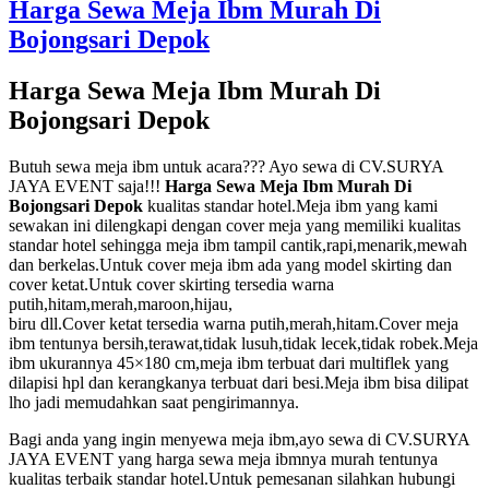
Harga Sewa Meja Ibm Murah Di
Bojongsari Depok
Harga Sewa Meja Ibm Murah Di
Bojongsari Depok
Butuh sewa meja ibm untuk acara??? Ayo sewa di CV.SURYA
JAYA EVENT saja!!!
Harga Sewa Meja Ibm Murah Di
Bojongsari Depok
kualitas standar hotel.Meja ibm yang kami
sewakan ini dilengkapi dengan cover meja yang memiliki kualitas
standar hotel sehingga meja ibm tampil cantik,rapi,menarik,mewah
dan berkelas.Untuk cover meja ibm ada yang model skirting dan
cover ketat.Untuk cover skirting tersedia warna
putih,hitam,merah,maroon,hijau,
biru dll.Cover ketat tersedia warna putih,merah,hitam.Cover meja
ibm tentunya bersih,terawat,tidak lusuh,tidak lecek,tidak robek.Meja
ibm ukurannya 45×180 cm,meja ibm terbuat dari multiflek yang
dilapisi hpl dan kerangkanya terbuat dari besi.Meja ibm bisa dilipat
lho jadi memudahkan saat pengirimannya.
Bagi anda yang ingin menyewa meja ibm,ayo sewa di CV.SURYA
JAYA EVENT yang harga sewa meja ibmnya murah tentunya
kualitas terbaik standar hotel.Untuk pemesanan silahkan hubungi