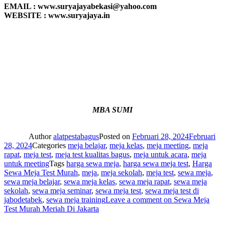
EMAIL : www.suryajayabekasi@yahoo.com
WEBSITE : www.suryajaya.in
MBA SUMI
Author
alatpestabagus
Posted on
Februari 28, 2024
Februari
28, 2024
Categories
meja belajar
,
meja kelas
,
meja meeting
,
meja
rapat
,
meja test
,
meja test kualitas bagus
,
meja untuk acara
,
meja
untuk meeting
Tags
harga sewa meja
,
harga sewa meja test
,
Harga
Sewa Meja Test Murah
,
meja
,
meja sekolah
,
meja test
,
sewa meja
,
sewa meja belajar
,
sewa meja kelas
,
sewa meja rapat
,
sewa meja
sekolah
,
sewa meja seminar
,
sewa meja test
,
sewa meja test di
jabodetabek
,
sewa meja training
Leave a comment
on Sewa Meja
Test Murah Meriah Di Jakarta