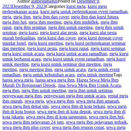
Author
alatpestabagus
Posted on
Desember 9,
2023
Desember 9, 2023
Categories
kursi meja
,
kursi meja
perlengkapan acara
,
kursi meja untuk perlengkapan event ramadhan
,
meja
,
meja ibm
,
meja ibm dan cover
,
meja ibm dan kursi futura
,
meja ibm hpl
,
meja ibm meeting
,
meja ibm multiflek
,
meja ibm
rapat
,
meja ibm seminar
,
meja ibm untuk meeting
,
meja ibm untuk
seminar
,
meja kursi
,
meja kursi alat pesta
,
meja kursi alat pesta
murah berkualitas
,
meja kursi dan cover
,
meja kursi dengan cover
standar hotel
,
meja kursi meeting
,
meja kursi perlengkapan seminar
dan meeting
,
meja kursi pesta
,
meja kursi rapat
,
meja kursi seminar
,
meja kursi untuk acara
,
meja kursi untuk acara ramadhan
,
meja kursi
untuk berbagai acara
,
meja kursi untuk event ramadhan
,
meja kursi
untuk meeting
,
meja kursi untuk seminar dan meeting
,
meja
meeting
,
meja meeting ibm
,
meja untuk acara
,
meja untuk event
ramadhan
,
meja untuk kebutuhan acara
,
meja untuk meeting
Tags
harga sewa meja
,
harga sewa meja ibm
,
Harga Sewa Meja Ibm
Murah Di Bojongsari Depok
,
Jasa Sewa Meja Ibm Untuk Acara
,
meja ibm
,
meja ibm untuk meeting
,
meja ibm untuk seminar
,
penyewaan meja ibm
,
penyewaan meja ibm untuk acara
,
rental meja
ibm murah
,
sewa meja
,
sewa meja ibm
,
sewa meja ibm amanah
,
sewa meja ibm dekat sini
,
sewa meja ibm di kota bekasi
,
sewa meja
ibm di kota bogor
,
sewa meja ibm di kota depok
,
sewa meja ibm di
kota jakarta
,
sewa meja ibm di kota tangerang
,
sewa meja ibm hpl
,
sewa meja ibm pelayanan 24 jam
,
sewa meja ibm pelayanan terbaik
,
sewa meja ibm plus cover
,
sewa meja ibm respon cepat
,
sewa meja