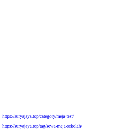
https://suryajaya.top/category/meja-test/
https://suryajaya.top/tag/sewa-meja-sekolah/