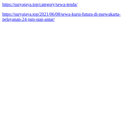
https://suryajaya.top/category/sewa-tenda/
https://suryajaya.top/2021/06/08/sewa-kursi-futura-di-purwakarta-
pelayanan-24-jam-siap-antar/