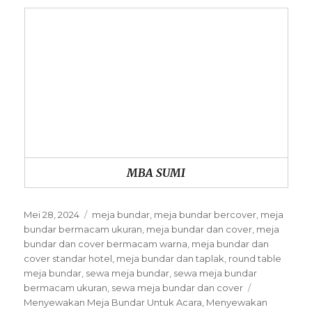
MBA SUMI
Posted
Mei 28, 2024
Categories
meja bundar
,
meja bundar bercover
,
meja
on
bundar bermacam ukuran
,
meja bundar dan cover
,
meja
bundar dan cover bermacam warna
,
meja bundar dan
cover standar hotel
,
meja bundar dan taplak
,
round table
meja bundar
,
sewa meja bundar
,
sewa meja bundar
bermacam ukuran
,
sewa meja bundar dan cover
Tags
Menyewakan Meja Bundar Untuk Acara
,
Menyewakan