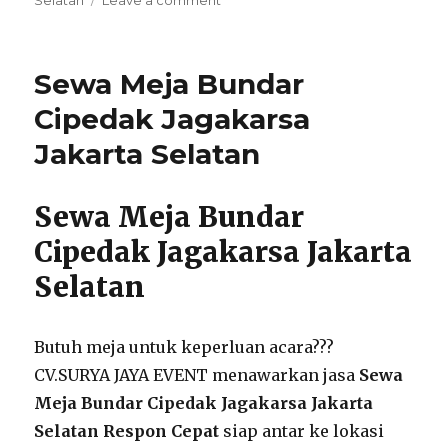
Menyewakan
Meja
Bundar
Sewa Meja Bundar
Untuk
Acara
Cipedak Jagakarsa
Area
Jakarta Selatan
Jakarta
Sewa Meja Bundar
Cipedak Jagakarsa Jakarta
Selatan
Butuh meja untuk keperluan acara???
CV.SURYA JAYA EVENT menawarkan jasa
Sewa
Meja Bundar Cipedak Jagakarsa Jakarta
Selatan Respon Cepat
siap antar ke lokasi