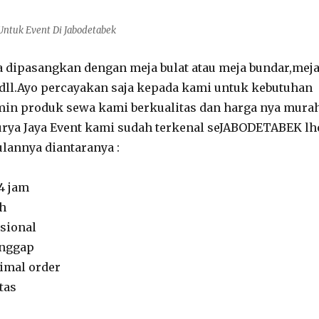
Untuk Event Di Jabodetabek
sa dipasangkan dengan meja bulat atau meja bundar,mej
dll.Ayo percayakan saja kepada kami untuk kebutuhan
min produk sewa kami berkualitas dan harga nya mura
urya Jaya Event kami sudah terkenal seJABODETABEK lh
lannya diantaranya :
4 jam
h
sional
anggap
imal order
tas