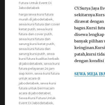
Futura Untuk Event Di
Jabodetabek
CV.Surya Jaya E
Tags
harga sewa kursi futura
sekitarnya.Kurs
murah di jabodetabek
,
dirawat dengan 
sewa kursi futura dan cover
bagus.Kursi futu
ketat putih
,
sewa kursi
futura dan cover putih
,
disewa lengkap 
sewa kursi futura dan
banyak pilihan 
sarung kursi ketat putih
,
keinginan.Kursi
sewa kursi futura dan
sarung kursi putih
,
sewa
patah,kursi tid
kursi futura kualitas terbaik
dengan kondisi 
di jabodetabek
,
sewa kursi
futura pelayanan 24 jam
siap kirim
,
sewa kursi futura
SEWA MEJA IB
untuk acara di
jabodetabek
,
sewa kursi
futura untuk bermacam
acara di jabodetabel
,
Sewa Kursi Futura Untuk
Event Di Jabodetabek
,