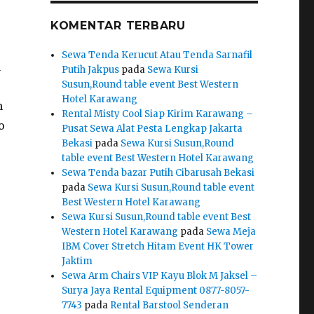
KOMENTAR TERBARU
Sewa Tenda Kerucut Atau Tenda Sarnafil
a
Putih Jakpus
pada
Sewa Kursi
Susun,Round table event Best Western
Hotel Karawang
h
Rental Misty Cool Siap Kirim Karawang –
o
Pusat Sewa Alat Pesta Lengkap Jakarta
Bekasi
pada
Sewa Kursi Susun,Round
table event Best Western Hotel Karawang
Sewa Tenda bazar Putih Cibarusah Bekasi
pada
Sewa Kursi Susun,Round table event
Best Western Hotel Karawang
Sewa Kursi Susun,Round table event Best
Western Hotel Karawang
pada
Sewa Meja
IBM Cover Stretch Hitam Event HK Tower
Jaktim
Sewa Arm Chairs VIP Kayu Blok M Jaksel –
Surya Jaya Rental Equipment 0877-8057-
7743
pada
Rental Barstool Senderan