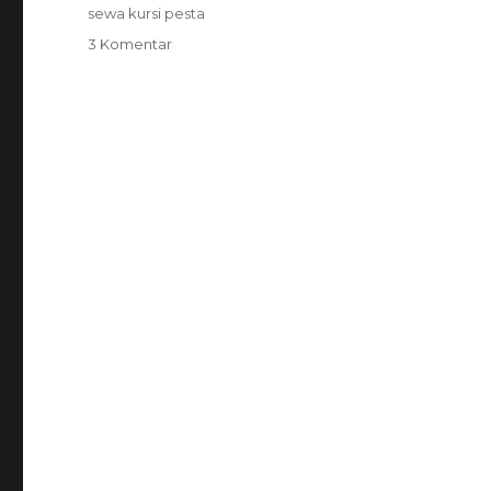
sewa kursi pesta
pada
3 Komentar
Sewa
Kursi
Futura
Untuk
Event
Di
Jabodetabek