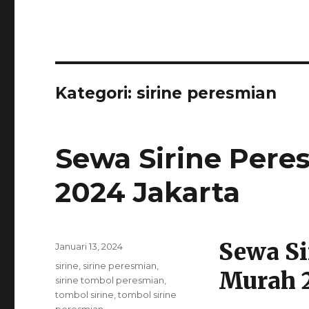
Kategori:
sirine peresmian
Sewa Sirine Per
2024 Jakarta
Sewa Si
Posted
Januari 13, 2024
on
Categories
sirine
,
sirine peresmian
,
Murah 2
sirine tombol peresmian
,
tombol sirine
,
tombol sirine