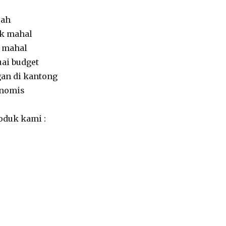
rah
ak mahal
i mahal
ai budget
gan di kantong
onomis
roduk kami :