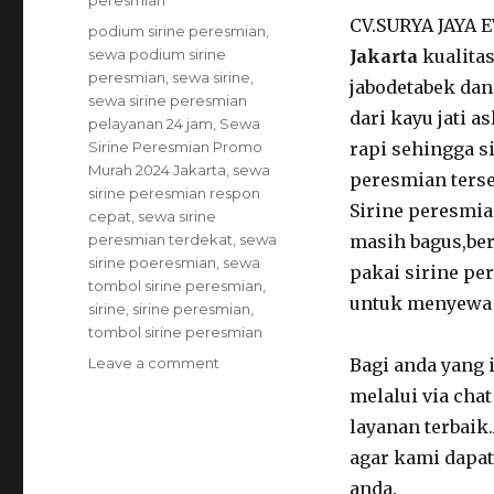
peresmian
CV.SURYA JAYA
Tags
podium sirine peresmian
,
sewa podium sirine
Jakarta
kualitas
peresmian
,
sewa sirine
,
jabodetabek dan
sewa sirine peresmian
dari kayu jati a
pelayanan 24 jam
,
Sewa
Sirine Peresmian Promo
rapi sehingga s
Murah 2024 Jakarta
,
sewa
peresmian terse
sirine peresmian respon
Sirine peresmia
cepat
,
sewa sirine
peresmian terdekat
,
sewa
masih bagus,ber
sirine poeresmian
,
sewa
pakai sirine pe
tombol sirine peresmian
,
untuk menyewa 
sirine
,
sirine peresmian
,
tombol sirine peresmian
on
Leave a comment
Bagi anda yang 
Sewa
melalui via cha
Sirine
layanan terbaik
Peresmian
Promo
agar kami dapat
Murah
anda.