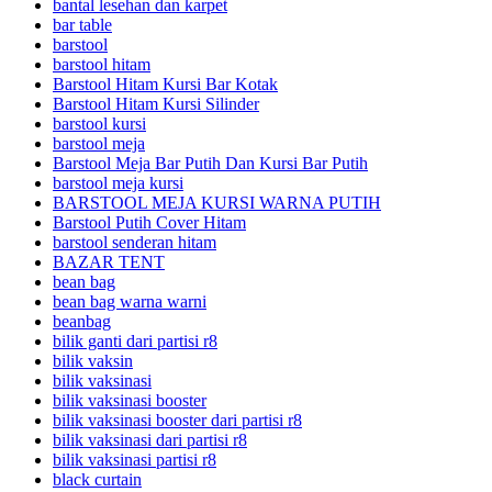
bantal lesehan dan karpet
bar table
barstool
barstool hitam
Barstool Hitam Kursi Bar Kotak
Barstool Hitam Kursi Silinder
barstool kursi
barstool meja
Barstool Meja Bar Putih Dan Kursi Bar Putih
barstool meja kursi
BARSTOOL MEJA KURSI WARNA PUTIH
Barstool Putih Cover Hitam
barstool senderan hitam
BAZAR TENT
bean bag
bean bag warna warni
beanbag
bilik ganti dari partisi r8
bilik vaksin
bilik vaksinasi
bilik vaksinasi booster
bilik vaksinasi booster dari partisi r8
bilik vaksinasi dari partisi r8
bilik vaksinasi partisi r8
black curtain