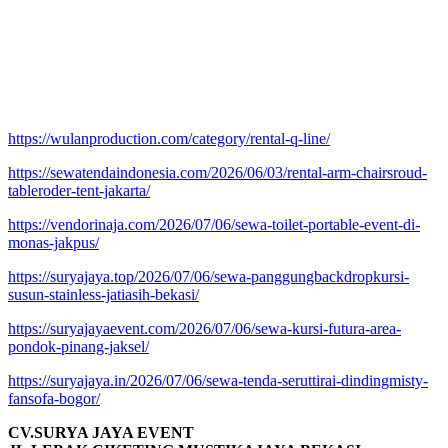
https://wulanproduction.com/category/rental-q-line/
https://sewatendaindonesia.com/2026/06/03/rental-arm-chairsroud-
tableroder-tent-jakarta/
https://vendorinaja.com/2026/07/06/sewa-toilet-portable-event-di-
monas-jakpus/
https://suryajaya.top/2026/07/06/sewa-panggungbackdropkursi-
susun-stainless-jatiasih-bekasi/
https://suryajayaevent.com/2026/07/06/sewa-kursi-futura-area-
pondok-pinang-jaksel/
https://suryajaya.in/2026/07/06/sewa-tenda-seruttirai-dindingmisty-
fansofa-bogor/
CV.SURYA JAYA EVENT