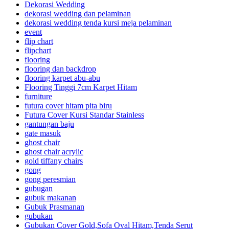
Dekorasi Wedding
dekorasi wedding dan pelaminan
dekorasi wedding tenda kursi meja pelaminan
event
flip chart
flipchart
flooring
flooring dan backdrop
flooring karpet abu-abu
Flooring Tinggi 7cm Karpet Hitam
furniture
futura cover hitam pita biru
Futura Cover Kursi Standar Stainless
gantungan baju
gate masuk
ghost chair
ghost chair acrylic
gold tiffany chairs
gong
gong peresmian
gubugan
gubuk makanan
Gubuk Prasmanan
gubukan
Gubukan Cover Gold,Sofa Oval Hitam,Tenda Serut