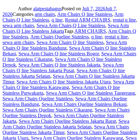
Author
alatpestabagus
Posted on
Juli 7, 2026
Juli 7,
2026
Categories
arm chairs
,
Arm Chairs Q line Stainless
,
Arm
Chairs,Q Line Stainless
,
q line
,
Rental ARM CHAIRS
,
rental q line
,
sewa arm chairs
,
Sewa Arm Chairs,Q Line Stainless
,
Sewa Arm
Chairs,Q Line Stainless Jakarta
Tags
ARM CHAIRS
,
Arm Chairs Q
line Stainless
,
Arm Chairs Queline Stainless
,
q line
,
rental q line
,
sewa arm chairs
,
Sewa Arm Chairs Q line Stainless
,
Sewa Arm
Chairs Q line Stainless Bandung
,
Sewa Arm Chairs Q line Stainless
Bekasi
,
Sewa Arm Chairs Q line Stainless Bogor
,
Sewa Arm Chairs
Q line Stainless Cikarang
,
Sewa Arm Chairs Q line Stainless
Depok
,
Sewa Arm Chairs Q line Stainless Jakarta
,
Sewa Arm
Chairs Q line Stainless Jakarta Pusat
,
Sewa Arm Chairs Q line
Stainless Jakarta Selatan
,
Sewa Arm Chairs Q line Stainless Jakarta
Timur
,
Sewa Arm Chairs Q line Stainless Jakarta Utara
,
Sewa Arm
Chairs Q line Stainless Karawang
,
Sewa Arm Chairs Q line
Stainless Purwakarta
,
Sewa Arm Chairs Q line Stainless Tangerang
,
Sewa Arm Chairs Queline Stainless
,
Sewa Arm Chairs Queline
Stainless Bandung
,
Sewa Arm Chairs Queline Stainless Bekasi
,
Sewa Arm Chairs Queline Stainless Cikarang
,
Sewa Arm Chairs
Queline Stainless Depok
,
Sewa Arm Chairs Queline Stainless
Jakarta
,
Sewa Arm Chairs Queline Stainless Jakarta Barat
,
Sewa
Arm Chairs Queline Stainless Jakarta Selatan
,
Sewa Arm Chairs
Queline Stainless Jakarta Timur
,
Sewa Arm Chairs Queline Stainless
Jakarta Utara
,
Sewa Arm Chairs Queline Stainless Karawang
,
Sewa