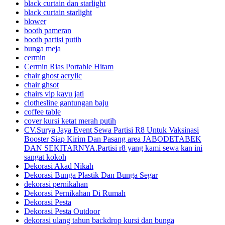
black curtain dan starlight
black curtain starlight
blower
booth pameran
booth partisi putih
bunga meja
cermin
Cermin Rias Portable Hitam
chair ghost acrylic
chair ghsot
chairs vip kayu jati
clothesline gantungan baju
coffee table
cover kursi ketat merah putih
CV.Surya Jaya Event Sewa Partisi R8 Untuk Vaksinasi
Booster Siap Kirim Dan Pasang area JABODETABEK
DAN SEKITARNYA.Partisi r8 yang kami sewa kan ini
sangat kokoh
Dekorasi Akad Nikah
Dekorasi Bunga Plastik Dan Bunga Segar
dekorasi pernikahan
Dekorasi Pernikahan Di Rumah
Dekorasi Pesta
Dekorasi Pesta Outdoor
dekorasi ulang tahun backdrop kursi dan bunga