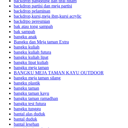
backdrop panggung dan tirai hitam
backdrop partisi dan meja partisi
backdrop pelaminan
backdrop,kursi,meja ibm,kursi acrylic
backdrpo peresmian
bak atau tong sampah
bak sampah
bangku anak
Bangku dan Meja taman Extra
bangku kuliah
bangku kuliah futura
bangku kuliah lipat
bangku lipat kuliah
bangku meja taman
BANGKU MEJA TAMAN KAYU OUTDOOR
bangku meja taman silang
bangku plastik
bangku taman
bangku taman kayu
bangku taman ramadhan
bangku test futura
bangku tunggu
bantal alas duduk
bantal duduk
bantal lesehan