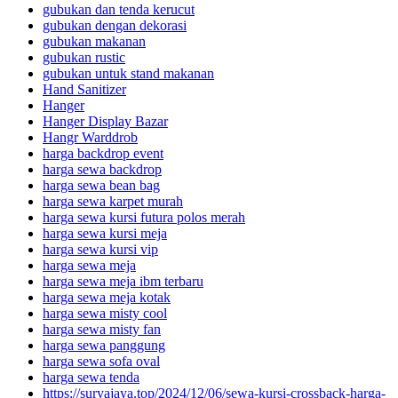
gubukan dan tenda kerucut
gubukan dengan dekorasi
gubukan makanan
gubukan rustic
gubukan untuk stand makanan
Hand Sanitizer
Hanger
Hanger Display Bazar
Hangr Warddrob
harga backdrop event
harga sewa backdrop
harga sewa bean bag
harga sewa karpet murah
harga sewa kursi futura polos merah
harga sewa kursi meja
harga sewa kursi vip
harga sewa meja
harga sewa meja ibm terbaru
harga sewa meja kotak
harga sewa misty cool
harga sewa misty fan
harga sewa panggung
harga sewa sofa oval
harga sewa tenda
https://suryajaya.top/2024/12/06/sewa-kursi-crossback-harga-