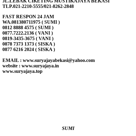
JL.LEBAK CIKETING MUSTIKAJAYA BEKASI
TLP.021-2210-5555/021-8262-2848
FAST RESPON 24 JAM
WA.081380711975 ( SUMI )
0812 8888 4575 ( SUMI )
0877.7222.2136 ( VANI )
0819-3435-3675 ( VANI )
0878 7373 1373 ( SISKA )
0877 6216 2024 ( SISKA )
EMAIL : www.suryajayabekasi@yahoo.com
website : www.suryajaya.in
www.suryajaya.top
SUMI