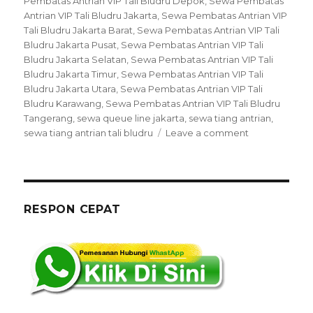
Pembatas Antrian VIP Tali Bludru Depok
,
Sewa Pembatas
Antrian VIP Tali Bludru Jakarta
,
Sewa Pembatas Antrian VIP
Tali Bludru Jakarta Barat
,
Sewa Pembatas Antrian VIP Tali
Bludru Jakarta Pusat
,
Sewa Pembatas Antrian VIP Tali
Bludru Jakarta Selatan
,
Sewa Pembatas Antrian VIP Tali
Bludru Jakarta Timur
,
Sewa Pembatas Antrian VIP Tali
Bludru Jakarta Utara
,
Sewa Pembatas Antrian VIP Tali
Bludru Karawang
,
Sewa Pembatas Antrian VIP Tali Bludru
Tangerang
,
sewa queue line jakarta
,
sewa tiang antrian
,
on
sewa tiang antrian tali bludru
Leave a comment
Sewa
Pembatas
Antrian
VIP
Tali
RESPON CEPAT
Bludru
Jakarta