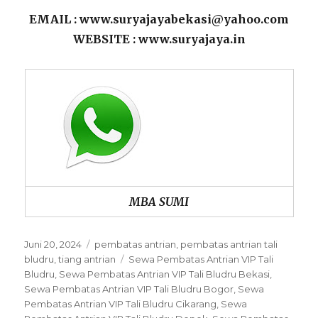
EMAIL : www.suryajayabekasi@yahoo.com
WEBSITE : www.suryajaya.in
MBA SUMI
Posted
Categories
Juni 20, 2024
pembatas antrian
,
pembatas antrian tali
on
Tags
bludru
,
tiang antrian
Sewa Pembatas Antrian VIP Tali
Bludru
,
Sewa Pembatas Antrian VIP Tali Bludru Bekasi
,
Sewa Pembatas Antrian VIP Tali Bludru Bogor
,
Sewa
Pembatas Antrian VIP Tali Bludru Cikarang
,
Sewa