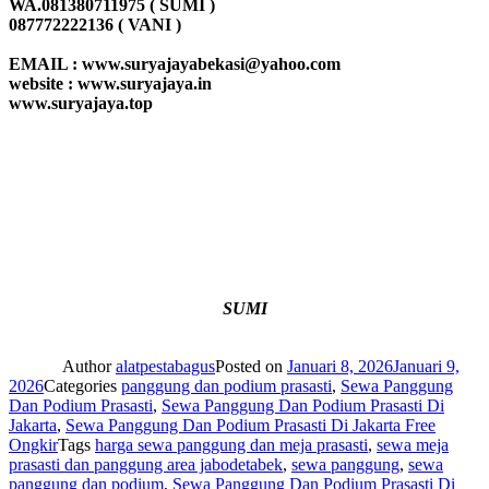
WA.081380711975 ( SUMI )
087772222136 ( VANI )
EMAIL : www.suryajayabekasi@yahoo.com
website : www.suryajaya.in
www.suryajaya.top
SUMI
Author
alatpestabagus
Posted on
Januari 8, 2026
Januari 9,
2026
Categories
panggung dan podium prasasti
,
Sewa Panggung
Dan Podium Prasasti
,
Sewa Panggung Dan Podium Prasasti Di
Jakarta
,
Sewa Panggung Dan Podium Prasasti Di Jakarta Free
Ongkir
Tags
harga sewa panggung dan meja prasasti
,
sewa meja
prasasti dan panggung area jabodetabek
,
sewa panggung
,
sewa
panggung dan podium
,
Sewa Panggung Dan Podium Prasasti Di