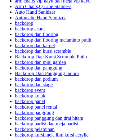
arm chairs vip kayu dan meja vip kayu
Arm Chairs,Q Line Stainless
Auto Hand Sanitizer
Automatic Hand Sanitizer
backdrop
backdrop acara
backdrop dan flooring
backdrop dan flooring melaminto putih
backdrop dan karpet
backdrop dan kursi scramble
Backdrop Dan Kursi Scramble Putih
backdrop dan mini garden
backdrop dan panggung
Backdrop Dan Panggung Indoor
backdrop dan podium
backdrop dan stage
backdrop event
backdrop kotak
backdrop panel
backdrop panel rental
backdrop panggung
backdrop panggung dan tirai hitam
backdrop partisi dan meja partisi
backdrop pelaminan
backdrop,kursi,meja ibm,kursi acrylic