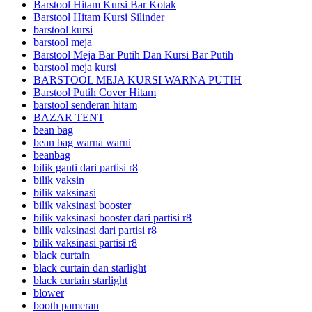
Barstool Hitam Kursi Bar Kotak
Barstool Hitam Kursi Silinder
barstool kursi
barstool meja
Barstool Meja Bar Putih Dan Kursi Bar Putih
barstool meja kursi
BARSTOOL MEJA KURSI WARNA PUTIH
Barstool Putih Cover Hitam
barstool senderan hitam
BAZAR TENT
bean bag
bean bag warna warni
beanbag
bilik ganti dari partisi r8
bilik vaksin
bilik vaksinasi
bilik vaksinasi booster
bilik vaksinasi booster dari partisi r8
bilik vaksinasi dari partisi r8
bilik vaksinasi partisi r8
black curtain
black curtain dan starlight
black curtain starlight
blower
booth pameran