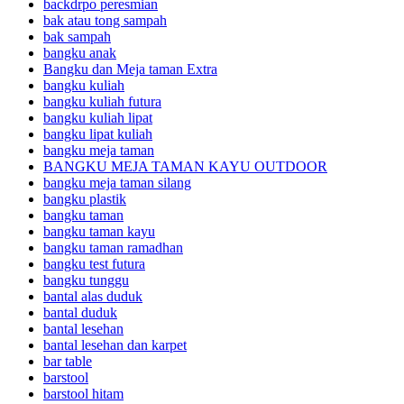
backdrpo peresmian
bak atau tong sampah
bak sampah
bangku anak
Bangku dan Meja taman Extra
bangku kuliah
bangku kuliah futura
bangku kuliah lipat
bangku lipat kuliah
bangku meja taman
BANGKU MEJA TAMAN KAYU OUTDOOR
bangku meja taman silang
bangku plastik
bangku taman
bangku taman kayu
bangku taman ramadhan
bangku test futura
bangku tunggu
bantal alas duduk
bantal duduk
bantal lesehan
bantal lesehan dan karpet
bar table
barstool
barstool hitam