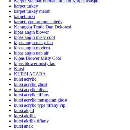
Karpet Standar Permadani Dan Karpet Masjid
karpet turkey
karpet turkey merah
karpet turki
karpet type rumput sintetis
Kerangka Tenda Dan Dekorasi
kipas angin blower
kipas angin misty cool
kipas angin misty fan
kipas angin modern
kipas angin uap air
Kipas Blower Misty Cool
kipas blower misty fan
Kursi
KURSI ACARA
kursi acrylic
kursi acrylic ghost
kursi acrylic olivia
kursi acrylic tiffany
kursi acrylic transparan ghost
kursi acrylic type tiffany vip
kursi akjad
kursi akrilik
kursi akrilik tiffany
kursi anak