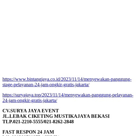
https://www.bintangjaya.co.id/2023/11/14/menyewakan-panggung-
stage-pelayanan-24-jam-ongkir-gratis-jakarta/
https://suryajaya.top/2023/11/14/menyewakan-panggung-pelayanan-
24-jam-ongkir-gratis-jakarta/
CV.SURYA JAYA EVENT
JL.LEBAK CIKETING MUSTIKAJAYA BEKASI
TLP.021-2210-5555/021-8262-2848
FAST RESPON 24 JAM