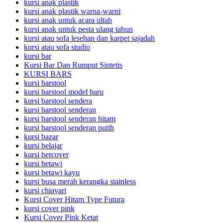
kursi anak plastik
kursi anak plastik warna-warni
kursi anak untuk acara ultah
kursi anak untuk pesta ulang tahun
kursi atau sofa lesehan dan karpet sajadah
kursi atau sofa studio
kursi bar
Kursi Bar Dan Rumput Sintetis
KURSI BARS
kursi barstool
kursi barstool model baru
kursi barstool sendera
kursi barstool senderan
kursi barstool senderan hitam
kursi barstool senderan putih
kursi bazar
kursi belajar
kursi bercover
kursi betawi
kursi betawi kayu
kursi busa merah kerangka stainless
kursi chiavari
Kursi Cover Hitam Type Futura
kursi cover pink
Kursi Cover Pink Ketat