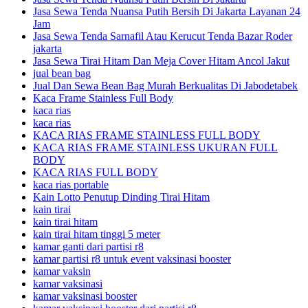
Jasa Sewa Tenda Nuansa Putih Bersih Di Jakarta Layanan 24
Jam
Jasa Sewa Tenda Sarnafil Atau Kerucut Tenda Bazar Roder
jakarta
Jasa Sewa Tirai Hitam Dan Meja Cover Hitam Ancol Jakut
jual bean bag
Jual Dan Sewa Bean Bag Murah Berkualitas Di Jabodetabek
Kaca Frame Stainless Full Body
kaca rias
kaca rias
KACA RIAS FRAME STAINLESS FULL BODY
KACA RIAS FRAME STAINLESS UKURAN FULL
BODY
KACA RIAS FULL BODY
kaca rias portable
Kain Lotto Penutup Dinding Tirai Hitam
kain tirai
kain tirai hitam
kain tirai hitam tinggi 5 meter
kamar ganti dari partisi r8
kamar partisi r8 untuk event vaksinasi booster
kamar vaksin
kamar vaksinasi
kamar vaksinasi booster