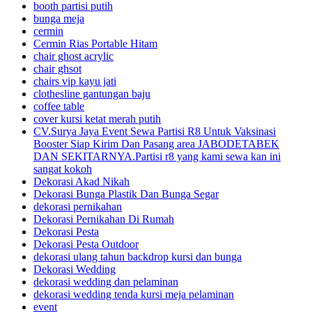
booth partisi putih
bunga meja
cermin
Cermin Rias Portable Hitam
chair ghost acrylic
chair ghsot
chairs vip kayu jati
clothesline gantungan baju
coffee table
cover kursi ketat merah putih
CV.Surya Jaya Event Sewa Partisi R8 Untuk Vaksinasi
Booster Siap Kirim Dan Pasang area JABODETABEK
DAN SEKITARNYA.Partisi r8 yang kami sewa kan ini
sangat kokoh
Dekorasi Akad Nikah
Dekorasi Bunga Plastik Dan Bunga Segar
dekorasi pernikahan
Dekorasi Pernikahan Di Rumah
Dekorasi Pesta
Dekorasi Pesta Outdoor
dekorasi ulang tahun backdrop kursi dan bunga
Dekorasi Wedding
dekorasi wedding dan pelaminan
dekorasi wedding tenda kursi meja pelaminan
event