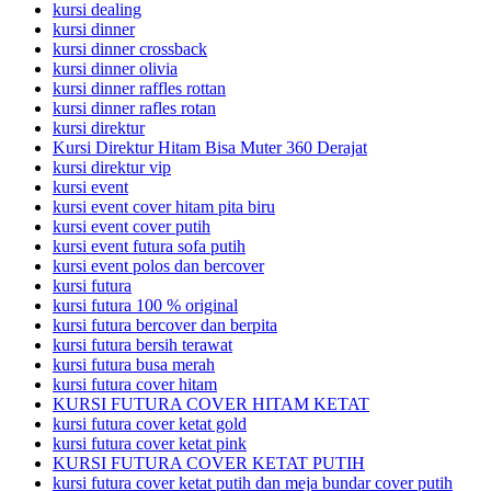
kursi dealing
kursi dinner
kursi dinner crossback
kursi dinner olivia
kursi dinner raffles rottan
kursi dinner rafles rotan
kursi direktur
Kursi Direktur Hitam Bisa Muter 360 Derajat
kursi direktur vip
kursi event
kursi event cover hitam pita biru
kursi event cover putih
kursi event futura sofa putih
kursi event polos dan bercover
kursi futura
kursi futura 100 % original
kursi futura bercover dan berpita
kursi futura bersih terawat
kursi futura busa merah
kursi futura cover hitam
KURSI FUTURA COVER HITAM KETAT
kursi futura cover ketat gold
kursi futura cover ketat pink
KURSI FUTURA COVER KETAT PUTIH
kursi futura cover ketat putih dan meja bundar cover putih