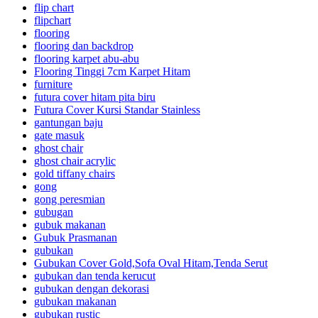
flip chart
flipchart
flooring
flooring dan backdrop
flooring karpet abu-abu
Flooring Tinggi 7cm Karpet Hitam
furniture
futura cover hitam pita biru
Futura Cover Kursi Standar Stainless
gantungan baju
gate masuk
ghost chair
ghost chair acrylic
gold tiffany chairs
gong
gong peresmian
gubugan
gubuk makanan
Gubuk Prasmanan
gubukan
Gubukan Cover Gold,Sofa Oval Hitam,Tenda Serut
gubukan dan tenda kerucut
gubukan dengan dekorasi
gubukan makanan
gubukan rustic