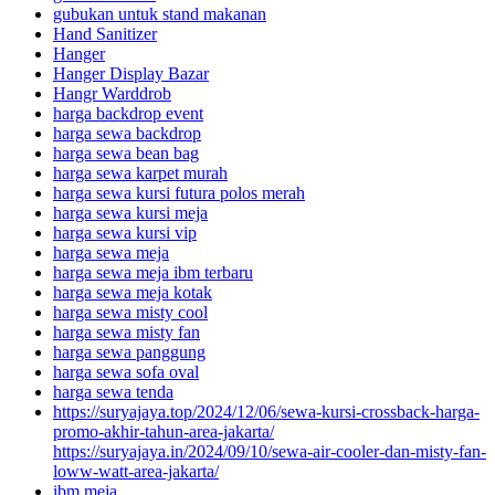
gubukan untuk stand makanan
Hand Sanitizer
Hanger
Hanger Display Bazar
Hangr Warddrob
harga backdrop event
harga sewa backdrop
harga sewa bean bag
harga sewa karpet murah
harga sewa kursi futura polos merah
harga sewa kursi meja
harga sewa kursi vip
harga sewa meja
harga sewa meja ibm terbaru
harga sewa meja kotak
harga sewa misty cool
harga sewa misty fan
harga sewa panggung
harga sewa sofa oval
harga sewa tenda
https://suryajaya.top/2024/12/06/sewa-kursi-crossback-harga-
promo-akhir-tahun-area-jakarta/
https://suryajaya.in/2024/09/10/sewa-air-cooler-dan-misty-fan-
loww-watt-area-jakarta/
ibm meja