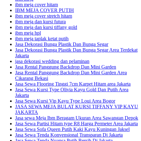
ibm meja cover hitam
IBM MEJA COVER PUTIH
ibm meja cover stretch hitam
ibm meja dan kursi futura
ibm meja dan kursi tiffany gold
ibm meja hpl
ibm meja taplak ketat putih
Jasa Dekorasi Bunga Plastik Dan Bunga Segar
Jasa Dekorasi Bunga Plastik Dan Bunga Segar Area Terdekat
Jakarta
jasa dekorasi wedding dan pelaminan
Jasa Rental Panggung Backdrop Dan Mini Garden
Jasa Rental Panggung Backdrop Dan Mini Garden Area
Cikarang Bekasi
Jasa Sewa Flooring Tinggi 7cm Karpet Hitam area Jakarta
Jasa Sewa Kursi Type Olivia Kayu Gold Dan Putih Area
Jakarta
Jasa Sewa Kursi Vip Kayu Type Loui Area Bogor
JASA SEWA MEJA BULAT KURSI TIFFANY VIP KAYU
JAKARTA
Jasa sewa Meja Ibm Beragam Ukuran Area Sawangan Depok
Jasa Sewa Partisi Hitam type R8 Harga Permeter Area Jakarta
Jasa Sewa Sofa Queen Putih Kaki Kayu Kuningan Jaksel
Jasa Sewa Tenda Konvensional Transparan Di Jakarta
Jasa Sewa Tenda Nuansa Putih Bersih Di Jakarta