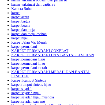
kamar vaksinasi booster dari partisi r8
kamar vaksinasi dari partisi r8
Kamera Suhu
karpet
karpet acara
karpet bagus
karpet buana
karpet dan meja
karpet dan meja lesehan
karpet hijau
Karpet Jalan Vip Merah
karpet permadani
KARPET PERMADANI COKELAT
KARPET PERMADANI DAN BANTAL LESEHAN
karpet permadani hiaju
karpet permadani hijau
karpet permadani merah
KARPET PERMADANI MERAH DAN BANTAL
LESEHAN
Karpet Rumput Sintetis
karpet rumput sintetis hijau
karpet sajadah
karpet sajadah hijau
karpet sajadah hijau mushola
karpet sajadah panjang