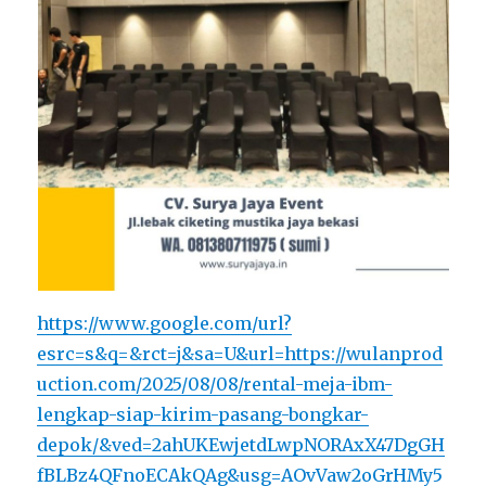
https://www.google.com/url?
esrc=s&q=&rct=j&sa=U&url=https://wulanprod
uction.com/2025/08/08/rental-meja-ibm-
lengkap-siap-kirim-pasang-bongkar-
depok/&ved=2ahUKEwjetdLwpNORAxX47DgGH
fBLBz4QFnoECAkQAg&usg=AOvVaw2oGrHMy5