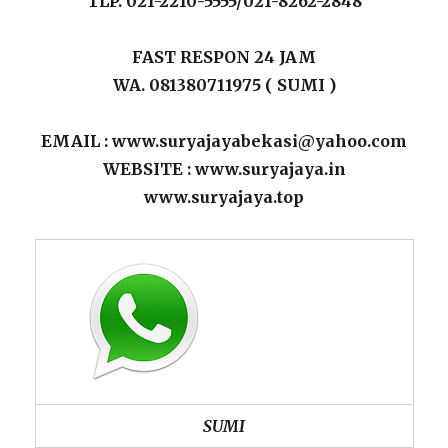
TLP. 021-2210-5555/021-8262-2848
FAST RESPON 24 JAM
WA. 081380711975 ( SUMI )
EMAIL : www.suryajayabekasi@yahoo.com
WEBSITE : www.suryajaya.in
www.suryajaya.top
SUMI