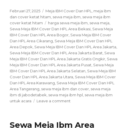
Posted
Categories
Februari 27, 2025
Meja IBM Cover Dan HPL
,
meja ibm
on
dan cover ketat hitam
,
sewa meja ibm
,
sewa meja ibm
Tags
cover ketat hitam
harga sewa meja ibm
,
sewa meja
,
Sewa Meja IBM Cover Dan HPL Area Bekasi
,
Sewa Meja
IBM Cover Dan HPL Area Bogor
,
Sewa Meja IBM Cover
Dan HPL Area Cikarang
,
Sewa Meja IBM Cover Dan HPL
Area Depok
,
Sewa Meja IBM Cover Dan HPL Area Jakarta
,
Sewa Meja IBM Cover Dan HPL Area Jakarta Barat
,
Sewa
Meja IBM Cover Dan HPL Area Jakarta Gratis Ongkir
,
Sewa
Meja IBM Cover Dan HPL Area Jakarta Pusat
,
Sewa Meja
IBM Cover Dan HPL Area Jakarta Selatan
,
Sewa Meja IBM
Cover Dan HPL Area Jakarta Utara
,
Sewa Meja IBM Cover
Dan HPL Area Karawang
,
Sewa Meja IBM Cover Dan HPL
Area Tangerang
,
sewa meja ibm dan cover
,
sewa meja
ibm di jabodetabek
,
sewa meja ibm hpl
,
sewa meja ibm
on
untuk acara
Leave a comment
Sewa
Meja
IBM
Sewa Meja Ibm Area
Cover