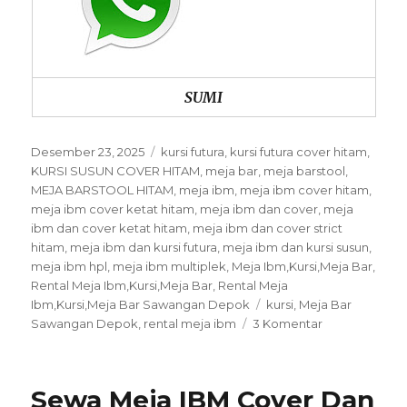
SUMI
Posted
Categories
Desember 23, 2025
kursi futura
,
kursi futura cover hitam
,
on
KURSI SUSUN COVER HITAM
,
meja bar
,
meja barstool
,
MEJA BARSTOOL HITAM
,
meja ibm
,
meja ibm cover hitam
,
meja ibm cover ketat hitam
,
meja ibm dan cover
,
meja
ibm dan cover ketat hitam
,
meja ibm dan cover strict
hitam
,
meja ibm dan kursi futura
,
meja ibm dan kursi susun
,
meja ibm hpl
,
meja ibm multiplek
,
Meja Ibm,Kursi,Meja Bar
,
Rental Meja Ibm,Kursi,Meja Bar
,
Rental Meja
Tags
Ibm,Kursi,Meja Bar Sawangan Depok
kursi
,
Meja Bar
pada
Sawangan Depok
,
rental meja ibm
3 Komentar
Rental
Meja
Ibm,Kursi,Mej
Sewa Meja IBM Cover Dan
Bar