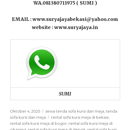
WA.081380711975 ( SUMI )
EMAIL : www.suryajayabekasi@yahoo.com
website : www.suryajaya.in
SUMI
Posted
Categories
Oktober 4, 2025
sewa tenda sofa kursi dan meja
,
tenda
on
Tags
sofa kursi dan meja
rental sofa kursi meja di bekasi
,
rental sofa kursi meja di bogor
,
rental sofa kursi meja di
cikarang
,
rental sofa kursi meja di depok
,
rental sofa kursi