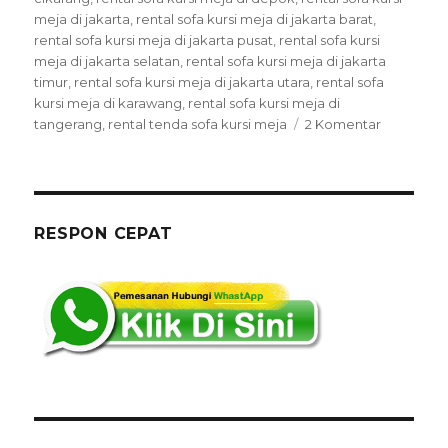
meja di jakarta
,
rental sofa kursi meja di jakarta barat
,
rental sofa kursi meja di jakarta pusat
,
rental sofa kursi
meja di jakarta selatan
,
rental sofa kursi meja di jakarta
timur
,
rental sofa kursi meja di jakarta utara
,
rental sofa
kursi meja di karawang
,
rental sofa kursi meja di
pada
tangerang
,
rental tenda sofa kursi meja
2 Komentar
Rental
Tenda,Sof
Di
Kuningan
Jaksel
RESPON CEPAT