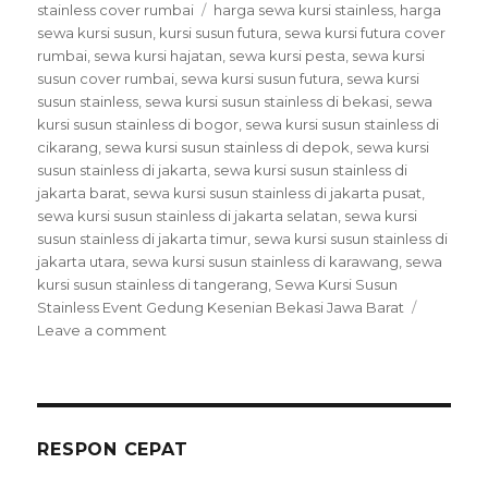
Tags
stainless cover rumbai
harga sewa kursi stainless
,
harga
sewa kursi susun
,
kursi susun futura
,
sewa kursi futura cover
rumbai
,
sewa kursi hajatan
,
sewa kursi pesta
,
sewa kursi
susun cover rumbai
,
sewa kursi susun futura
,
sewa kursi
susun stainless
,
sewa kursi susun stainless di bekasi
,
sewa
kursi susun stainless di bogor
,
sewa kursi susun stainless di
cikarang
,
sewa kursi susun stainless di depok
,
sewa kursi
susun stainless di jakarta
,
sewa kursi susun stainless di
jakarta barat
,
sewa kursi susun stainless di jakarta pusat
,
sewa kursi susun stainless di jakarta selatan
,
sewa kursi
susun stainless di jakarta timur
,
sewa kursi susun stainless di
jakarta utara
,
sewa kursi susun stainless di karawang
,
sewa
kursi susun stainless di tangerang
,
Sewa Kursi Susun
Stainless Event Gedung Kesenian Bekasi Jawa Barat
on
Leave a comment
Sewa
Kursi
Susun
Stainless
Event
RESPON CEPAT
Gedung