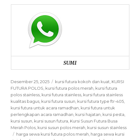
SUMI
Posted
Categories
Desember 25, 2025
kursi futura kokoh dan kuat
,
KURSI
on
FUTURA POLOS
,
kursi futura polos merah
,
kursi futura
polos stainless
,
kursi futura stainless
,
kursi futura stainless
kualitas bagus
,
kursi futura susun
,
kursi futura type ftr-405
,
kursi futura untuk acara ramadhan
,
kursi futura untuk
perlengkapan acara ramadhan
,
kursi hajatan
,
kursi pesta
,
kursi susun
,
kursi susun futura
,
Kursi Susun Futura Busa
Merah Polos
,
kursi susun polos merah
,
kursi susun stainless
Tags
harga sewa kursi futura polos merah
,
harga sewa kursi