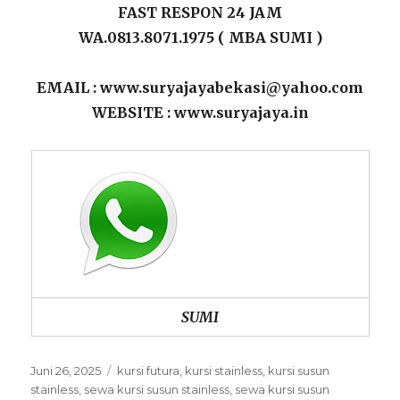
FAST RESPON 24 JAM
WA.0813.8071.1975 ( MBA SUMI )
EMAIL : www.suryajayabekasi@yahoo.com
WEBSITE : www.suryajaya.in
SUMI
Posted
Categories
Juni 26, 2025
kursi futura
,
kursi stainless
,
kursi susun
on
stainless
,
sewa kursi susun stainless
,
sewa kursi susun