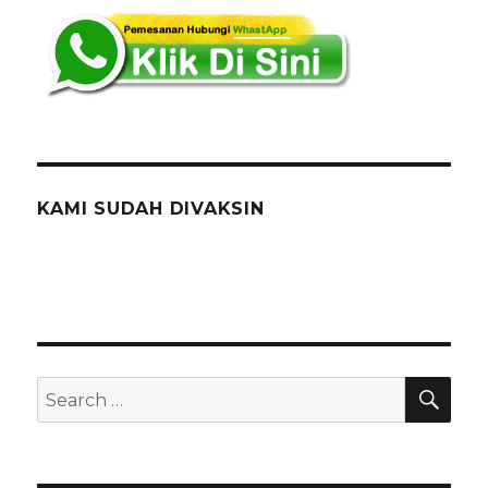
Kesenian
Di
Bekasi
KAMI SUDAH DIVAKSIN
SEA
Search
for: