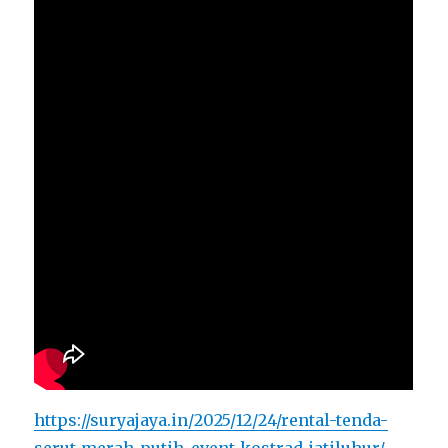
https://suryajaya.in/2025/12/24/rental-tenda-
serut-merah-putih-event-kostrad-jatiluhur/