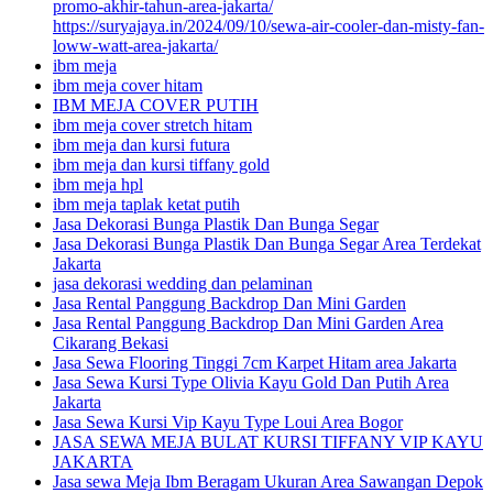
promo-akhir-tahun-area-jakarta/
https://suryajaya.in/2024/09/10/sewa-air-cooler-dan-misty-fan-
loww-watt-area-jakarta/
ibm meja
ibm meja cover hitam
IBM MEJA COVER PUTIH
ibm meja cover stretch hitam
ibm meja dan kursi futura
ibm meja dan kursi tiffany gold
ibm meja hpl
ibm meja taplak ketat putih
Jasa Dekorasi Bunga Plastik Dan Bunga Segar
Jasa Dekorasi Bunga Plastik Dan Bunga Segar Area Terdekat
Jakarta
jasa dekorasi wedding dan pelaminan
Jasa Rental Panggung Backdrop Dan Mini Garden
Jasa Rental Panggung Backdrop Dan Mini Garden Area
Cikarang Bekasi
Jasa Sewa Flooring Tinggi 7cm Karpet Hitam area Jakarta
Jasa Sewa Kursi Type Olivia Kayu Gold Dan Putih Area
Jakarta
Jasa Sewa Kursi Vip Kayu Type Loui Area Bogor
JASA SEWA MEJA BULAT KURSI TIFFANY VIP KAYU
JAKARTA
Jasa sewa Meja Ibm Beragam Ukuran Area Sawangan Depok