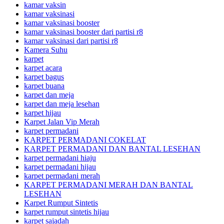
kamar vaksin
kamar vaksinasi
kamar vaksinasi booster
kamar vaksinasi booster dari partisi r8
kamar vaksinasi dari partisi r8
Kamera Suhu
karpet
karpet acara
karpet bagus
karpet buana
karpet dan meja
karpet dan meja lesehan
karpet hijau
Karpet Jalan Vip Merah
karpet permadani
KARPET PERMADANI COKELAT
KARPET PERMADANI DAN BANTAL LESEHAN
karpet permadani hiaju
karpet permadani hijau
karpet permadani merah
KARPET PERMADANI MERAH DAN BANTAL
LESEHAN
Karpet Rumput Sintetis
karpet rumput sintetis hijau
karpet sajadah