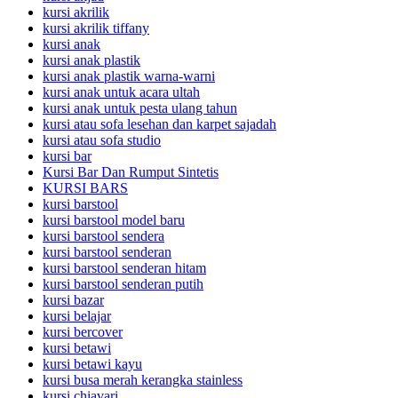
kursi akrilik
kursi akrilik tiffany
kursi anak
kursi anak plastik
kursi anak plastik warna-warni
kursi anak untuk acara ultah
kursi anak untuk pesta ulang tahun
kursi atau sofa lesehan dan karpet sajadah
kursi atau sofa studio
kursi bar
Kursi Bar Dan Rumput Sintetis
KURSI BARS
kursi barstool
kursi barstool model baru
kursi barstool sendera
kursi barstool senderan
kursi barstool senderan hitam
kursi barstool senderan putih
kursi bazar
kursi belajar
kursi bercover
kursi betawi
kursi betawi kayu
kursi busa merah kerangka stainless
kursi chiavari