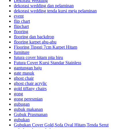
Dekorasi Wedding
dekorasi wedding dan pelaminan
dekorasi wedding tenda kursi meja pelaminan
event
flip chart
flipchart
flooring
flooring dan backdrop
flooring karpet abu-abu
Flooring Tinggi 7cm Karpet Hitam
furniture
futura cover hitam pita biru
Futura Cover Kursi Standar Stainless
gantungan baju
gate masuk
ghost chair
ghost chair acrylic
gold tiffany chairs
gong
gong peresmian
gubugan
gubuk makanan
Gubuk Prasmanan
gubukan
Gubukan Cover Gold,Sofa Oval Hitam,Tenda Serut