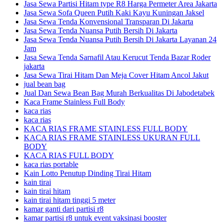
Jasa Sewa Partisi Hitam type R8 Harga Permeter Area Jakarta
Jasa Sewa Sofa Queen Putih Kaki Kayu Kuningan Jaksel
Jasa Sewa Tenda Konvensional Transparan Di Jakarta
Jasa Sewa Tenda Nuansa Putih Bersih Di Jakarta
Jasa Sewa Tenda Nuansa Putih Bersih Di Jakarta Layanan 24
Jam
Jasa Sewa Tenda Sarnafil Atau Kerucut Tenda Bazar Roder
jakarta
Jasa Sewa Tirai Hitam Dan Meja Cover Hitam Ancol Jakut
jual bean bag
Jual Dan Sewa Bean Bag Murah Berkualitas Di Jabodetabek
Kaca Frame Stainless Full Body
kaca rias
kaca rias
KACA RIAS FRAME STAINLESS FULL BODY
KACA RIAS FRAME STAINLESS UKURAN FULL
BODY
KACA RIAS FULL BODY
kaca rias portable
Kain Lotto Penutup Dinding Tirai Hitam
kain tirai
kain tirai hitam
kain tirai hitam tinggi 5 meter
kamar ganti dari partisi r8
kamar partisi r8 untuk event vaksinasi booster