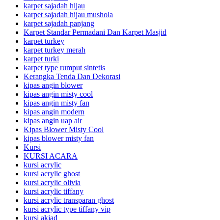
karpet sajadah hijau
karpet sajadah hijau mushola
karpet sajadah panjang
Karpet Standar Permadani Dan Karpet Masjid
karpet turkey
karpet turkey merah
karpet turki
karpet type rumput sintetis
Kerangka Tenda Dan Dekorasi
kipas angin blower
kipas angin misty cool
kipas angin misty fan
kipas angin modern
kipas angin uap air
Kipas Blower Misty Cool
kipas blower misty fan
Kursi
KURSI ACARA
kursi acrylic
kursi acrylic ghost
kursi acrylic olivia
kursi acrylic tiffany
kursi acrylic transparan ghost
kursi acrylic type tiffany vip
kursi akjad