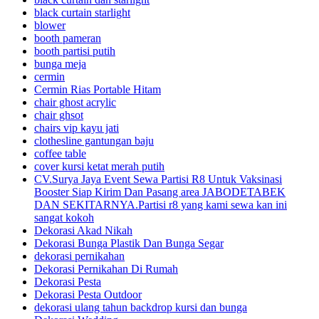
black curtain starlight
blower
booth pameran
booth partisi putih
bunga meja
cermin
Cermin Rias Portable Hitam
chair ghost acrylic
chair ghsot
chairs vip kayu jati
clothesline gantungan baju
coffee table
cover kursi ketat merah putih
CV.Surya Jaya Event Sewa Partisi R8 Untuk Vaksinasi
Booster Siap Kirim Dan Pasang area JABODETABEK
DAN SEKITARNYA.Partisi r8 yang kami sewa kan ini
sangat kokoh
Dekorasi Akad Nikah
Dekorasi Bunga Plastik Dan Bunga Segar
dekorasi pernikahan
Dekorasi Pernikahan Di Rumah
Dekorasi Pesta
Dekorasi Pesta Outdoor
dekorasi ulang tahun backdrop kursi dan bunga