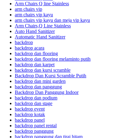
Arm Chairs Q line Stainless
arm chairs vip
arm chairs vip kayu
arm chairs vip kayu dan meja vip kayu
Arm Chairs,Q Line Stainless
Auto Hand Sanitizer
Automatic Hand Sanitizer
backdrop
backdrop acara
backdrop dan flooring
backdrop dan flooring melaminto putih
backdrop dan karpet
backdrop dan kursi scramble
Backdrop Dan Kursi Scramble Putih
backdrop dan mini garden
backdrop dan panggung
Backdrop Dan Panggung Indoor
backdrop dan podium
backdrop dan stage
backdrop event
backdrop kotak
backdrop panel
backdrop panel rental
backdrop panggung
backdrop panggung dan tirai hitam