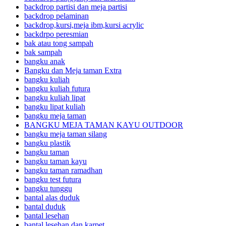
backdrop partisi dan meja partisi
backdrop pelaminan
backdrop,kursi,meja ibm,kursi acrylic
backdrpo peresmian
bak atau tong sampah
bak sampah
bangku anak
Bangku dan Meja taman Extra
bangku kuliah
bangku kuliah futura
bangku kuliah lipat
bangku lipat kuliah
bangku meja taman
BANGKU MEJA TAMAN KAYU OUTDOOR
bangku meja taman silang
bangku plastik
bangku taman
bangku taman kayu
bangku taman ramadhan
bangku test futura
bangku tunggu
bantal alas duduk
bantal duduk
bantal lesehan
bantal lesehan dan karpet