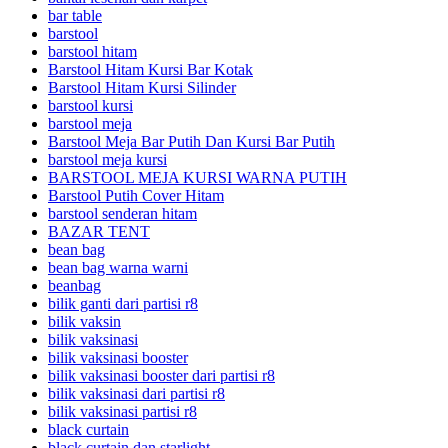
bar table
barstool
barstool hitam
Barstool Hitam Kursi Bar Kotak
Barstool Hitam Kursi Silinder
barstool kursi
barstool meja
Barstool Meja Bar Putih Dan Kursi Bar Putih
barstool meja kursi
BARSTOOL MEJA KURSI WARNA PUTIH
Barstool Putih Cover Hitam
barstool senderan hitam
BAZAR TENT
bean bag
bean bag warna warni
beanbag
bilik ganti dari partisi r8
bilik vaksin
bilik vaksinasi
bilik vaksinasi booster
bilik vaksinasi booster dari partisi r8
bilik vaksinasi dari partisi r8
bilik vaksinasi partisi r8
black curtain
black curtain dan starlight