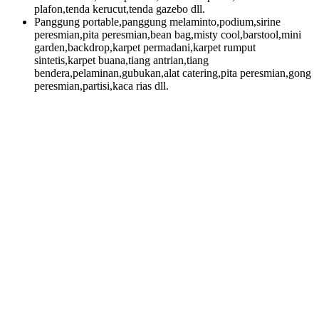
plafon,tenda kerucut,tenda gazebo dll.
Panggung portable,panggung melaminto,podium,sirine
peresmian,pita peresmian,bean bag,misty cool,barstool,mini
garden,backdrop,karpet permadani,karpet rumput
sintetis,karpet buana,tiang antrian,tiang
bendera,pelaminan,gubukan,alat catering,pita peresmian,gong
peresmian,partisi,kaca rias dll.