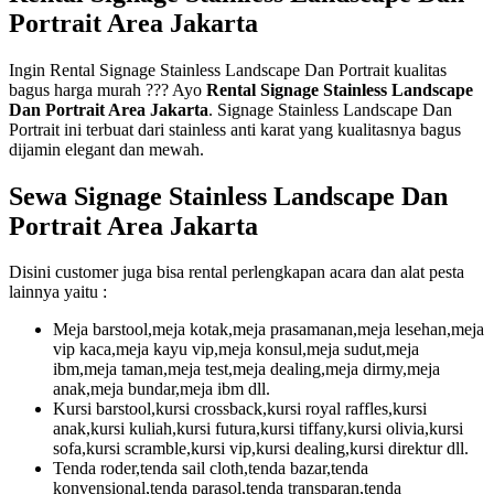
Portrait Area Jakarta
Ingin Rental Signage Stainless Landscape Dan Portrait kualitas
bagus harga murah ??? Ayo
Rental Signage Stainless Landscape
Dan Portrait Area Jakarta
. Signage Stainless Landscape Dan
Portrait ini terbuat dari stainless anti karat yang kualitasnya bagus
dijamin elegant dan mewah.
Sewa Signage Stainless Landscape Dan
Portrait Area Jakarta
Disini customer juga bisa rental perlengkapan acara dan alat pesta
lainnya yaitu :
Meja barstool,meja kotak,meja prasamanan,meja lesehan,meja
vip kaca,meja kayu vip,meja konsul,meja sudut,meja
ibm,meja taman,meja test,meja dealing,meja dirmy,meja
anak,meja bundar,meja ibm dll.
Kursi barstool,kursi crossback,kursi royal raffles,kursi
anak,kursi kuliah,kursi futura,kursi tiffany,kursi olivia,kursi
sofa,kursi scramble,kursi vip,kursi dealing,kursi direktur dll.
Tenda roder,tenda sail cloth,tenda bazar,tenda
konvensional,tenda parasol,tenda transparan,tenda