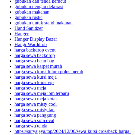
gubukan dan tenda kerucut
gubukan dengan dekorasi
gubukan makanan
gubukan rustic
gubukan untuk stand makanan
Hand Sanitizer
Hanger
Hanger Display Bazar
Hangr Warddrob
harga backdrop event
harga sewa backdrop
harga sewa bean bag
harga sewa karpet murah
harga sewa kursi futura polos merah
harga sewa kursi meja
harga sewa kursi vip
harga sewa meja
harga sewa meja ibm terbaru
harga sewa meja kotak
harga sewa misty cool
harga sewa misty fan
harga sewa panggung
harga sewa sofa oval
harga sewa tenda
https://suryajaya.top/2024/12/06/sewa-kursi-crossback-harga-