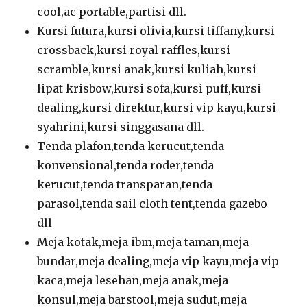
cool,ac portable,partisi dll.
Kursi futura,kursi olivia,kursi tiffany,kursi
crossback,kursi royal raffles,kursi
scramble,kursi anak,kursi kuliah,kursi
lipat krisbow,kursi sofa,kursi puff,kursi
dealing,kursi direktur,kursi vip kayu,kursi
syahrini,kursi singgasana dll.
Tenda plafon,tenda kerucut,tenda
konvensional,tenda roder,tenda
kerucut,tenda transparan,tenda
parasol,tenda sail cloth tent,tenda gazebo
dll
Meja kotak,meja ibm,meja taman,meja
bundar,meja dealing,meja vip kayu,meja vip
kaca,meja lesehan,meja anak,meja
konsul,meja barstool,meja sudut,meja