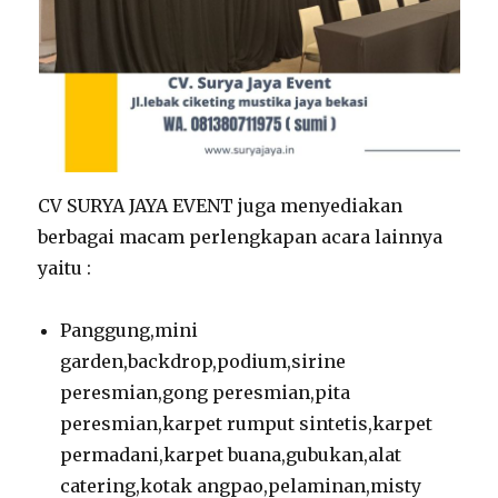
CV SURYA JAYA EVENT juga menyediakan
berbagai macam perlengkapan acara lainnya
yaitu :
Panggung,mini
garden,backdrop,podium,sirine
peresmian,gong peresmian,pita
peresmian,karpet rumput sintetis,karpet
permadani,karpet buana,gubukan,alat
catering,kotak angpao,pelaminan,misty