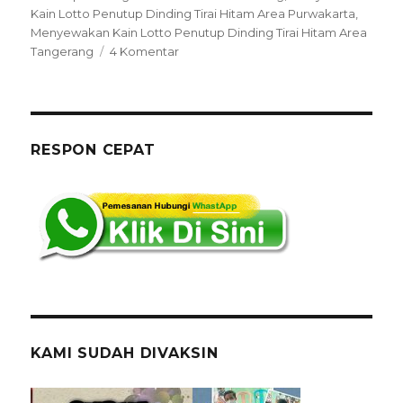
Kain Lotto Penutup Dinding Tirai Hitam Area Purwakarta
,
Menyewakan Kain Lotto Penutup Dinding Tirai Hitam Area
pada
Tangerang
4 Komentar
Menyewakan
Kain
Lotto
Penutup
Dinding
RESPON CEPAT
Tirai
Hitam
Area
Jakarta
KAMI SUDAH DIVAKSIN