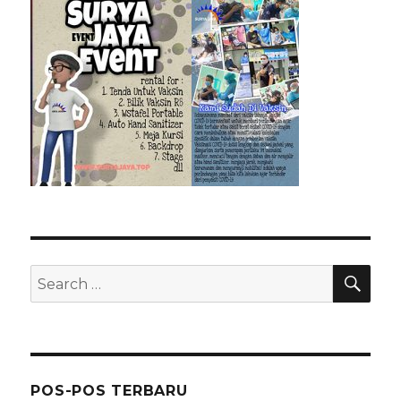
SEA
Search
for:
POS-POS TERBARU