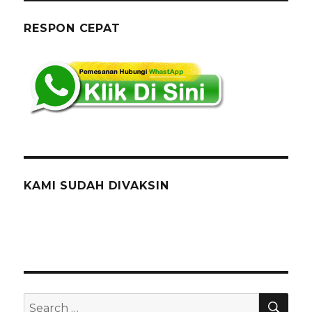
Dan
Kursi
RESPON CEPAT
Bar
Hitam
MM2100
Di
Bekasi
KAMI SUDAH DIVAKSIN
SEA
Search