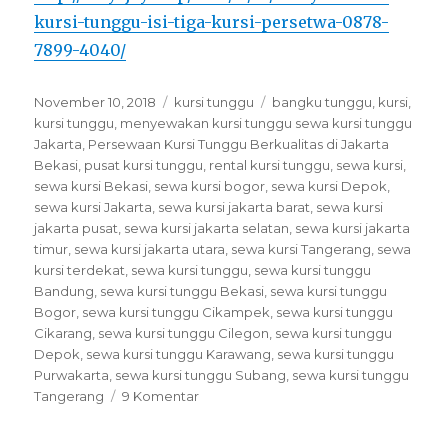
kursi-tunggu-isi-tiga-kursi-persetwa-0878-
7899-4040/
Posted
Categories
Tags
November 10, 2018
kursi tunggu
bangku tunggu
,
kursi
,
on
kursi tunggu
,
menyewakan kursi tunggu sewa kursi tunggu
Jakarta
,
Persewaan Kursi Tunggu Berkualitas di Jakarta
Bekasi
,
pusat kursi tunggu
,
rental kursi tunggu
,
sewa kursi
,
sewa kursi Bekasi
,
sewa kursi bogor
,
sewa kursi Depok
,
sewa kursi Jakarta
,
sewa kursi jakarta barat
,
sewa kursi
jakarta pusat
,
sewa kursi jakarta selatan
,
sewa kursi jakarta
timur
,
sewa kursi jakarta utara
,
sewa kursi Tangerang
,
sewa
kursi terdekat
,
sewa kursi tunggu
,
sewa kursi tunggu
Bandung
,
sewa kursi tunggu Bekasi
,
sewa kursi tunggu
Bogor
,
sewa kursi tunggu Cikampek
,
sewa kursi tunggu
Cikarang
,
sewa kursi tunggu Cilegon
,
sewa kursi tunggu
Depok
,
sewa kursi tunggu Karawang
,
sewa kursi tunggu
Purwakarta
,
sewa kursi tunggu Subang
,
sewa kursi tunggu
pada
Tangerang
9 Komentar
Persewaan
Kursi