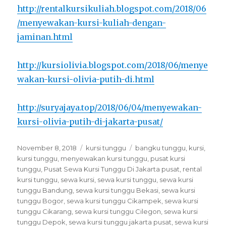
http://rentalkursikuliah.blogspot.com/2018/06
/menyewakan-kursi-kuliah-dengan-
jaminan.html
http://kursiolivia.blogspot.com/2018/06/menye
wakan-kursi-olivia-putih-di.html
http://suryajaya.top/2018/06/04/menyewakan-
kursi-olivia-putih-di-jakarta-pusat/
Posted
Categories
Tags
November 8, 2018
kursi tunggu
bangku tunggu
,
kursi
,
on
kursi tunggu
,
menyewakan kursi tunggu
,
pusat kursi
tunggu
,
Pusat Sewa Kursi Tunggu Di Jakarta pusat
,
rental
kursi tunggu
,
sewa kursi
,
sewa kursi tunggu
,
sewa kursi
tunggu Bandung
,
sewa kursi tunggu Bekasi
,
sewa kursi
tunggu Bogor
,
sewa kursi tunggu Cikampek
,
sewa kursi
tunggu Cikarang
,
sewa kursi tunggu Cilegon
,
sewa kursi
tunggu Depok
,
sewa kursi tunggu jakarta pusat
,
sewa kursi