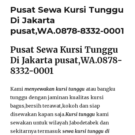
Tunggu
Pusat Sewa Kursi Tunggu
Berkualitas
di
Di Jakarta
Jakarta
pusat,WA.0878-8332-0001
Bekasi,WA.0878-
8332-
0001
Pusat Sewa Kursi Tunggu
Di Jakarta pusat,WA.0878-
8332-0001
Kami
menyewakan kursi tunggu
atau bangku
tunggu dengan jaminan kualitas kursi
bagus,bersih terawat,kokoh dan siap
disewakan kapan saja.
Kursi tunggu
kami
sewakan untuk wilayah Jabodetabek dan
sekitarnya termasuk
sewa kursi tunggu di