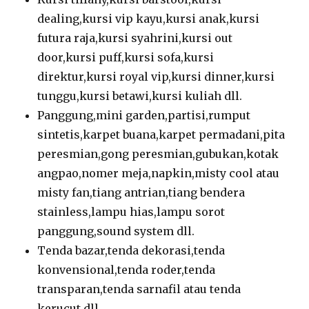
dealing,kursi vip kayu,kursi anak,kursi
futura raja,kursi syahrini,kursi out
door,kursi puff,kursi sofa,kursi
direktur,kursi royal vip,kursi dinner,kursi
tunggu,kursi betawi,kursi kuliah dll.
Panggung,mini garden,partisi,rumput
sintetis,karpet buana,karpet permadani,pita
peresmian,gong peresmian,gubukan,kotak
angpao,nomer meja,napkin,misty cool atau
misty fan,tiang antrian,tiang bendera
stainless,lampu hias,lampu sorot
panggung,sound system dll.
Tenda bazar,tenda dekorasi,tenda
konvensional,tenda roder,tenda
transparan,tenda sarnafil atau tenda
kerucut dll.