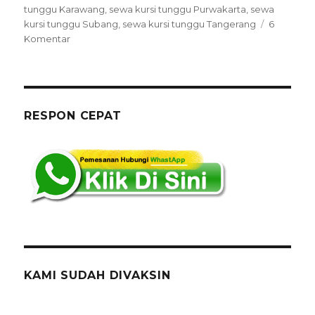
tunggu Karawang
,
sewa kursi tunggu Purwakarta
,
sewa
kursi tunggu Subang
,
sewa kursi tunggu Tangerang
6
pada
Komentar
Pusat
Sewa
Kursi
Tunggu
Di
RESPON CEPAT
Jakarta
pusat,WA.0878-
8332-
0001
KAMI SUDAH DIVAKSIN