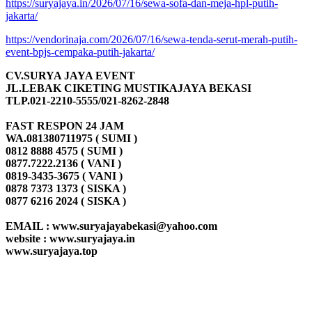
https://suryajaya.in/2026/07/16/sewa-sofa-dan-meja-hpl-putih-
jakarta/
https://vendorinaja.com/2026/07/16/sewa-tenda-serut-merah-putih-
event-bpjs-cempaka-putih-jakarta/
CV.SURYA JAYA EVENT
JL.LEBAK CIKETING MUSTIKAJAYA BEKASI
TLP.021-2210-5555/021-8262-2848
FAST RESPON 24 JAM
WA.081380711975 ( SUMI )
0812 8888 4575 ( SUMI )
0877.7222.2136 ( VANI )
0819-3435-3675 ( VANI )
0878 7373 1373 ( SISKA )
0877 6216 2024 ( SISKA )
EMAIL : www.suryajayabekasi@yahoo.com
website : www.suryajaya.in
www.suryajaya.top