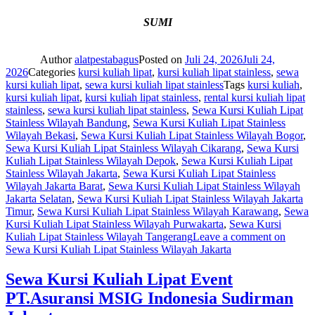
SUMI
Author
alatpestabagus
Posted on
Juli 24, 2026
Juli 24,
2026
Categories
kursi kuliah lipat
,
kursi kuliah lipat stainless
,
sewa
kursi kuliah lipat
,
sewa kursi kuliah lipat stainless
Tags
kursi kuliah
,
kursi kuliah lipat
,
kursi kuliah lipat stainless
,
rental kursi kuliah lipat
stainless
,
sewa kursi kuliah lipat stainless
,
Sewa Kursi Kuliah Lipat
Stainless Wilayah Bandung
,
Sewa Kursi Kuliah Lipat Stainless
Wilayah Bekasi
,
Sewa Kursi Kuliah Lipat Stainless Wilayah Bogor
,
Sewa Kursi Kuliah Lipat Stainless Wilayah Cikarang
,
Sewa Kursi
Kuliah Lipat Stainless Wilayah Depok
,
Sewa Kursi Kuliah Lipat
Stainless Wilayah Jakarta
,
Sewa Kursi Kuliah Lipat Stainless
Wilayah Jakarta Barat
,
Sewa Kursi Kuliah Lipat Stainless Wilayah
Jakarta Selatan
,
Sewa Kursi Kuliah Lipat Stainless Wilayah Jakarta
Timur
,
Sewa Kursi Kuliah Lipat Stainless Wilayah Karawang
,
Sewa
Kursi Kuliah Lipat Stainless Wilayah Purwakarta
,
Sewa Kursi
Kuliah Lipat Stainless Wilayah Tangerang
Leave a comment
on
Sewa Kursi Kuliah Lipat Stainless Wilayah Jakarta
Sewa Kursi Kuliah Lipat Event
PT.Asuransi MSIG Indonesia Sudirman