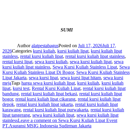
SUMI
Author
alatpestabagus
Posted on
Juli 17, 2026
Juli 17,
2026
Categories
kursi kuliah
,
kursi kuliah lipat
,
kursi kuliah lipat
stainless
,
rental kursi kuliah lipat
,
rental kursi kuliah lipat stainless
,
rental kursi lipat
,
sewa kursi kuliah
,
sewa kursi kuliah lipat
,
sewa
kursi kuliah lipat stainless
,
Sewa Kursi Kuliah Stainless Lipat
,
Sewa
Kursi Kuliah Stainless Lipat Di Bogor
,
Sewa Kursi Kuliah Stainless
Lipat Jakarta
,
sewa kursi lipat
,
sewa kursi lipat hitam
,
sewa kursi
meja
Tags
harga sewa kursi kuliah lipat
,
kursi kuliah
,
kursi kuliah
lipat
,
kursi test
,
Rental Kursi Kuliah Lipat
,
rental kursi kuliah lipat
bandung
,
rental kursi kuliah lipat bekasi
,
rental kursi kuliah lipat
bogor
,
rental kursi kuliah lipat cikarang
,
rental kursi kuliah lipat
depok
,
rental kursi kuliah lipat jakarta
,
rental kursi kuliah lipat
karawang
,
rental kursi kuliah lipat purwakarta
,
rental kursi kuliah
lipat tangerang
,
sewa kursi kuliah lipat
,
sewa kursi kuliah lipat
stainless
Leave a comment
on Sewa Kursi Kuliah Lipat Event
PT.Asuransi MSIG Indonesia Sudirman Jakarta