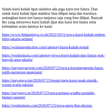
Selain kursi kuliah lipat stainless ada juga kursi test futura. Dan
untuk kursi kuliah lipat stainless bisa dilipat meja dan kursinya
sedangkan kursi test hanya mejanya saja yang bisa dilipat. Banyak
lho yang menyewa kursi kuliah lipat dan kursi test futura serta
kebutuhan acara lainnya ke kami.
https://www.bintangjaya.co.id/2022/10/11/sewa-kursi-kuliah-setting-
tebet-jakarta-selatan/
https://wulanproduction.com/category/kursi-kuliah-rental/
https://vendorinaja.com/category/sewa-kursi-kuliah-dan-futura-stok-
banyak-area-jakarta/
https://suryajayaevent.com/2026/07/23/sewa-kursimejatenda-bazar-
putih-narogong-tangerang/
https://suryajaya.top/2026/07/23/rental-meja-kursi-anak-plastik-
warna-warni-jakarta/
https://suryajaya.in/2026/07/23/sewa-tempat-wudhu-portable-
bintaro-tangsel/
https://vendorinaja.com/2026/07/23/sewa-meja-ibm-ukuran-