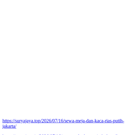
https://suryajaya.top/2026/07/16/sewa-meja-dan-kaca-rias-putih-
jakarta/