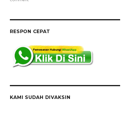
Rental
Sofa
Model
Oval
Warna
RESPON CEPAT
Putih
Di
Jakarta
KAMI SUDAH DIVAKSIN