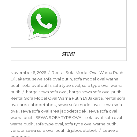
SUMI
Posted
Categories
November 5, 2025
Rental Sofa Model Oval Warna Putih
on
Di Jakarta
,
sewa sofa oval putih
,
sofa model oval warna
putih
,
sofa oval putih
,
sofa type oval
,
sofa type oval warna
Tags
putih
harga sewa sofa oval
,
harga sewa sofa oval putih
,
Rental Sofa Model Oval Warna Putih Di Jakarta
,
rental sofa
oval area jabodetabek
,
sewa sofa model oval
,
sewa sofa
oval
,
sewa sofa oval area jabodetabek
,
sewa sofa oval
warna putih
,
SEWA SOFA TYPE OVAL
,
sofa oval
,
sofa oval
warna putih
,
sofa type oval
,
sofa type oval warna putih
,
vendor sewa sofa oval putih di jabodetabek
Leave a
on
comment