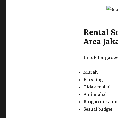
Back
Area
Jakarta
Rental S
Area Jak
Untuk harga sew
Murah
Bersaing
Tidak mahal
Anti mahal
Ringan di kant
Sesuai budget