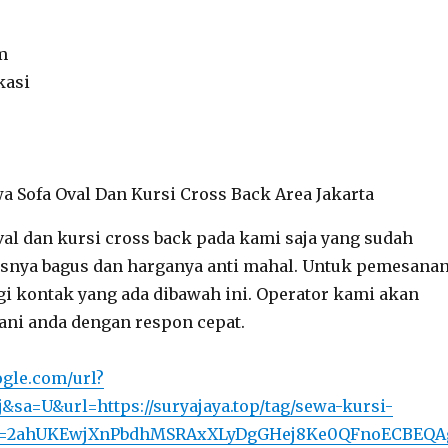
m
kasi
val dan kursi cross back pada kami saja yang sudah
asnya bagus dan harganya anti mahal. Untuk pemesana
i kontak yang ada dibawah ini. Operator kami akan
ani anda dengan respon cepat.
gle.com/url?
&sa=U&url=https://suryajaya.top/tag/sewa-kursi-
ed=2ahUKEwjXnPbdhMSRAxXLyDgGHej8Ke0QFnoECBEQA