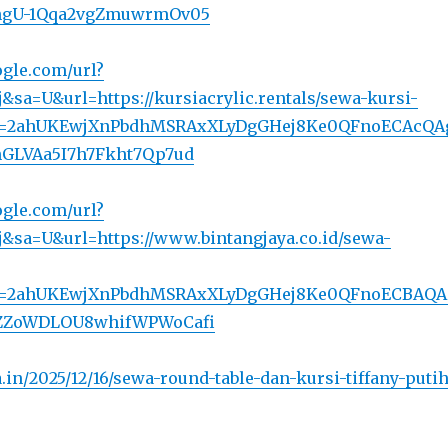
hgU-1Qqa2vgZmuwrmOv05
gle.com/url?
&sa=U&url=https://kursiacrylic.rentals/sewa-kursi-
ed=2ahUKEwjXnPbdhMSRAxXLyDgGHej8Ke0QFnoECAcQA
GLVAa5I7h7Fkht7Qp7ud
gle.com/url?
&sa=U&url=https://www.bintangjaya.co.id/sewa-
ed=2ahUKEwjXnPbdhMSRAxXLyDgGHej8Ke0QFnoECBAQA
ZZoWDLOU8whifWPWoCafi
a.in/2025/12/16/sewa-round-table-dan-kursi-tiffany-putih