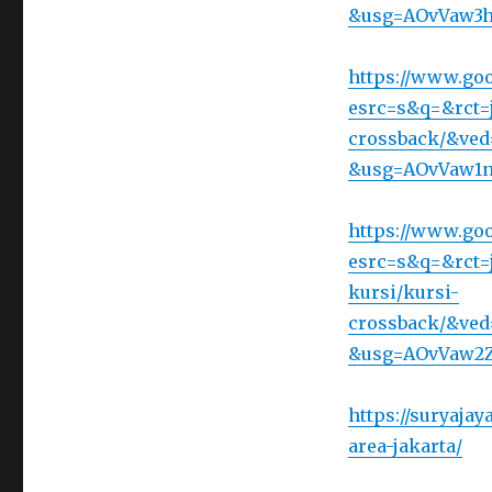
&usg=AOvVaw3
https://www.goo
esrc=s&q=&rct=j
crossback/&v
&usg=AOvVaw1n
https://www.goo
esrc=s&q=&rct=j
kursi/kursi-
crossback/&v
&usg=AOvVaw2
https://suryajay
area-jakarta/