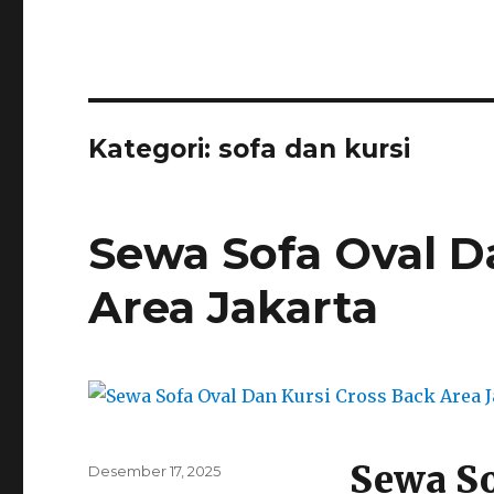
Kategori:
sofa dan kursi
Sewa Sofa Oval D
Area Jakarta
Sewa So
Posted
Desember 17, 2025
on