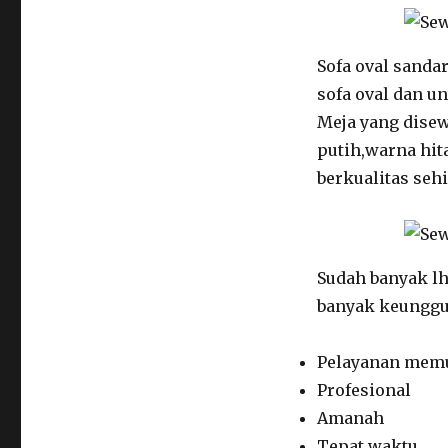
Sofa oval sanda
sofa oval dan un
Meja yang disew
putih,warna hita
berkualitas seh
Sudah banyak lh
banyak keunggul
Pelayanan mem
Profesional
Amanah
Tepat waktu