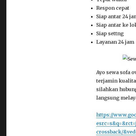
Respon cepat
Siap antar 24 ja
Siap antar ke lo
Siap settng
Layanan 24 jam
Ayo sewa sofa o
terjamin kualit
silahkan hubung
langsung melay
https://www.goo
esrc=s&q=&rct=j
crossback/&v