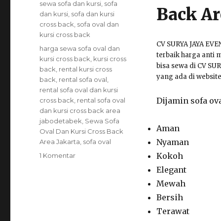
Categories
sewa sofa dan kursi
,
sofa
Back Ar
dan kursi
,
sofa dan kursi
cross back
,
sofa oval dan
kursi cross back
CV SURYA JAYA EVE
Tags
harga sewa sofa oval dan
terbaik harga anti 
kursi cross back
,
kursi cross
bisa sewa di CV SU
back
,
rental kursi cross
yang ada di website 
back
,
rental sofa oval
,
rental sofa oval dan kursi
Dijamin sofa ova
cross back
,
rental sofa oval
dan kursi cross back area
jabodetabek
,
Sewa Sofa
Aman
Oval Dan Kursi Cross Back
Nyaman
Area Jakarta
,
sofa oval
Kokoh
pada
1 Komentar
Sewa
Elegant
Sofa
Mewah
Oval
Bersih
Dan
Kursi
Terawat
Cross