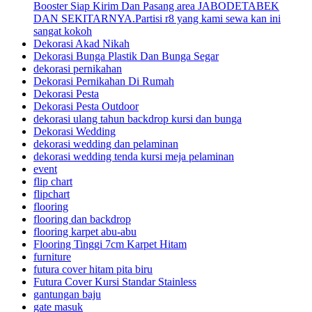
Booster Siap Kirim Dan Pasang area JABODETABEK
DAN SEKITARNYA.Partisi r8 yang kami sewa kan ini
sangat kokoh
Dekorasi Akad Nikah
Dekorasi Bunga Plastik Dan Bunga Segar
dekorasi pernikahan
Dekorasi Pernikahan Di Rumah
Dekorasi Pesta
Dekorasi Pesta Outdoor
dekorasi ulang tahun backdrop kursi dan bunga
Dekorasi Wedding
dekorasi wedding dan pelaminan
dekorasi wedding tenda kursi meja pelaminan
event
flip chart
flipchart
flooring
flooring dan backdrop
flooring karpet abu-abu
Flooring Tinggi 7cm Karpet Hitam
furniture
futura cover hitam pita biru
Futura Cover Kursi Standar Stainless
gantungan baju
gate masuk