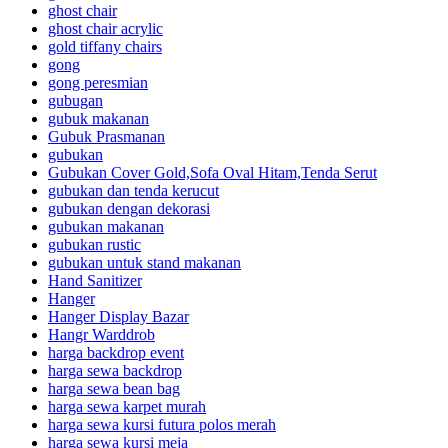
ghost chair
ghost chair acrylic
gold tiffany chairs
gong
gong peresmian
gubugan
gubuk makanan
Gubuk Prasmanan
gubukan
Gubukan Cover Gold,Sofa Oval Hitam,Tenda Serut
gubukan dan tenda kerucut
gubukan dengan dekorasi
gubukan makanan
gubukan rustic
gubukan untuk stand makanan
Hand Sanitizer
Hanger
Hanger Display Bazar
Hangr Warddrob
harga backdrop event
harga sewa backdrop
harga sewa bean bag
harga sewa karpet murah
harga sewa kursi futura polos merah
harga sewa kursi meja