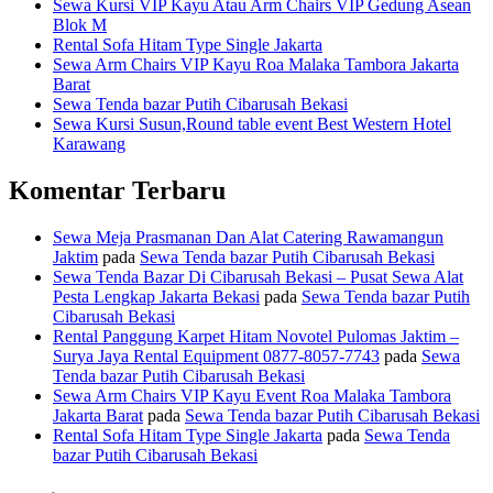
Sewa Kursi VIP Kayu Atau Arm Chairs VIP Gedung Asean
Blok M
Rental Sofa Hitam Type Single Jakarta
Sewa Arm Chairs VIP Kayu Roa Malaka Tambora Jakarta
Barat
Sewa Tenda bazar Putih Cibarusah Bekasi
Sewa Kursi Susun,Round table event Best Western Hotel
Karawang
Komentar Terbaru
Sewa Meja Prasmanan Dan Alat Catering Rawamangun
Jaktim
pada
Sewa Tenda bazar Putih Cibarusah Bekasi
Sewa Tenda Bazar Di Cibarusah Bekasi – Pusat Sewa Alat
Pesta Lengkap Jakarta Bekasi
pada
Sewa Tenda bazar Putih
Cibarusah Bekasi
Rental Panggung Karpet Hitam Novotel Pulomas Jaktim –
Surya Jaya Rental Equipment 0877-8057-7743
pada
Sewa
Tenda bazar Putih Cibarusah Bekasi
Sewa Arm Chairs VIP Kayu Event Roa Malaka Tambora
Jakarta Barat
pada
Sewa Tenda bazar Putih Cibarusah Bekasi
Rental Sofa Hitam Type Single Jakarta
pada
Sewa Tenda
bazar Putih Cibarusah Bekasi