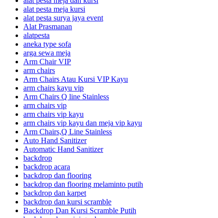
alat pesta meja dan kursi
alat pesta meja kursi
alat pesta surya jaya event
Alat Prasmanan
alatpesta
aneka type sofa
arga sewa meja
Arm Chair VIP
arm chairs
Arm Chairs Atau Kursi VIP Kayu
arm chairs kayu vip
Arm Chairs Q line Stainless
arm chairs vip
arm chairs vip kayu
arm chairs vip kayu dan meja vip kayu
Arm Chairs,Q Line Stainless
Auto Hand Sanitizer
Automatic Hand Sanitizer
backdrop
backdrop acara
backdrop dan flooring
backdrop dan flooring melaminto putih
backdrop dan karpet
backdrop dan kursi scramble
Backdrop Dan Kursi Scramble Putih