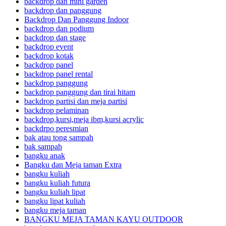
backdrop dan mini garden
backdrop dan panggung
Backdrop Dan Panggung Indoor
backdrop dan podium
backdrop dan stage
backdrop event
backdrop kotak
backdrop panel
backdrop panel rental
backdrop panggung
backdrop panggung dan tirai hitam
backdrop partisi dan meja partisi
backdrop pelaminan
backdrop,kursi,meja ibm,kursi acrylic
backdrpo peresmian
bak atau tong sampah
bak sampah
bangku anak
Bangku dan Meja taman Extra
bangku kuliah
bangku kuliah futura
bangku kuliah lipat
bangku lipat kuliah
bangku meja taman
BANGKU MEJA TAMAN KAYU OUTDOOR