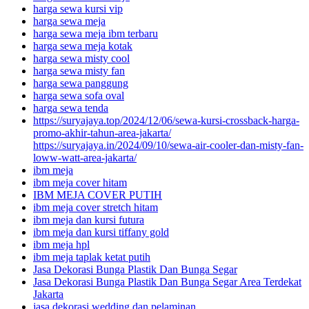
harga sewa kursi vip
harga sewa meja
harga sewa meja ibm terbaru
harga sewa meja kotak
harga sewa misty cool
harga sewa misty fan
harga sewa panggung
harga sewa sofa oval
harga sewa tenda
https://suryajaya.top/2024/12/06/sewa-kursi-crossback-harga-
promo-akhir-tahun-area-jakarta/
https://suryajaya.in/2024/09/10/sewa-air-cooler-dan-misty-fan-
loww-watt-area-jakarta/
ibm meja
ibm meja cover hitam
IBM MEJA COVER PUTIH
ibm meja cover stretch hitam
ibm meja dan kursi futura
ibm meja dan kursi tiffany gold
ibm meja hpl
ibm meja taplak ketat putih
Jasa Dekorasi Bunga Plastik Dan Bunga Segar
Jasa Dekorasi Bunga Plastik Dan Bunga Segar Area Terdekat
Jakarta
jasa dekorasi wedding dan pelaminan