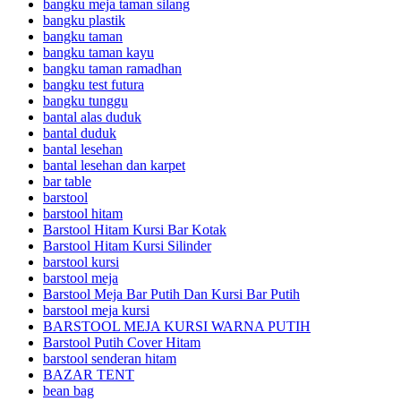
bangku meja taman silang
bangku plastik
bangku taman
bangku taman kayu
bangku taman ramadhan
bangku test futura
bangku tunggu
bantal alas duduk
bantal duduk
bantal lesehan
bantal lesehan dan karpet
bar table
barstool
barstool hitam
Barstool Hitam Kursi Bar Kotak
Barstool Hitam Kursi Silinder
barstool kursi
barstool meja
Barstool Meja Bar Putih Dan Kursi Bar Putih
barstool meja kursi
BARSTOOL MEJA KURSI WARNA PUTIH
Barstool Putih Cover Hitam
barstool senderan hitam
BAZAR TENT
bean bag