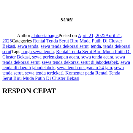
SUMI
Author
alatpestabagus
Posted on
April 21, 2025
April 21,
2025
Categories
Rental Tenda Serut Biru Muda Putih Di Cluster
Bekasi
,
sewa tenda
,
sewa tenda dekorasi serut
,
tenda
,
tenda dekorasi
serut
Tags
harga sewa tenda
,
Rental Tenda Serut Biru Muda Putih Di
Cluster Bekasi
,
sewa perlengkapan acara
,
sewa tenda acara
,
sewa
tenda dekorasi serut
,
sewa tenda dekorasi serut di jabodetabek
,
sewa
tenda di daerah jabodetabek
,
sewa tenda pelayanan 24 jam
,
sewa
tenda serut
,
sewa tenda terdekat
1 Komentar
pada Rental Tenda
Serut Biru Muda Putih Di Cluster Bekasi
RESPON CEPAT