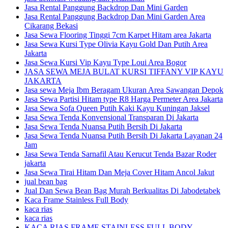
Jasa Rental Panggung Backdrop Dan Mini Garden
Jasa Rental Panggung Backdrop Dan Mini Garden Area
Cikarang Bekasi
Jasa Sewa Flooring Tinggi 7cm Karpet Hitam area Jakarta
Jasa Sewa Kursi Type Olivia Kayu Gold Dan Putih Area
Jakarta
Jasa Sewa Kursi Vip Kayu Type Loui Area Bogor
JASA SEWA MEJA BULAT KURSI TIFFANY VIP KAYU
JAKARTA
Jasa sewa Meja Ibm Beragam Ukuran Area Sawangan Depok
Jasa Sewa Partisi Hitam type R8 Harga Permeter Area Jakarta
Jasa Sewa Sofa Queen Putih Kaki Kayu Kuningan Jaksel
Jasa Sewa Tenda Konvensional Transparan Di Jakarta
Jasa Sewa Tenda Nuansa Putih Bersih Di Jakarta
Jasa Sewa Tenda Nuansa Putih Bersih Di Jakarta Layanan 24
Jam
Jasa Sewa Tenda Sarnafil Atau Kerucut Tenda Bazar Roder
jakarta
Jasa Sewa Tirai Hitam Dan Meja Cover Hitam Ancol Jakut
jual bean bag
Jual Dan Sewa Bean Bag Murah Berkualitas Di Jabodetabek
Kaca Frame Stainless Full Body
kaca rias
kaca rias
KACA RIAS FRAME STAINLESS FULL BODY