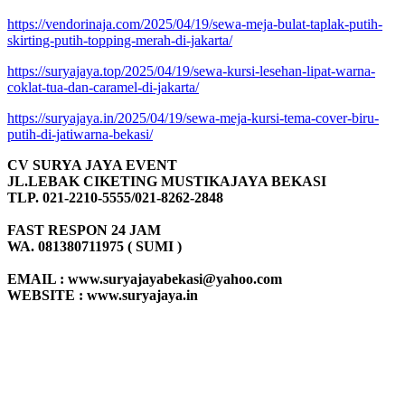
https://vendorinaja.com/2025/04/19/sewa-meja-bulat-taplak-putih-
skirting-putih-topping-merah-di-jakarta/
https://suryajaya.top/2025/04/19/sewa-kursi-lesehan-lipat-warna-
coklat-tua-dan-caramel-di-jakarta/
https://suryajaya.in/2025/04/19/sewa-meja-kursi-tema-cover-biru-
putih-di-jatiwarna-bekasi/
CV SURYA JAYA EVENT
JL.LEBAK CIKETING MUSTIKAJAYA BEKASI
TLP. 021-2210-5555/021-8262-2848
FAST RESPON 24 JAM
WA. 081380711975 ( SUMI )
EMAIL : www.suryajayabekasi@yahoo.com
WEBSITE : www.suryajaya.in