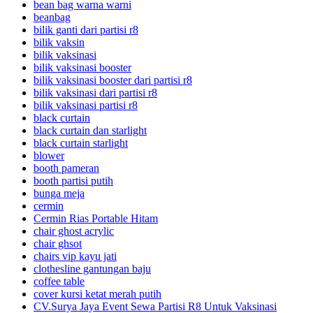
bean bag warna warni
beanbag
bilik ganti dari partisi r8
bilik vaksin
bilik vaksinasi
bilik vaksinasi booster
bilik vaksinasi booster dari partisi r8
bilik vaksinasi dari partisi r8
bilik vaksinasi partisi r8
black curtain
black curtain dan starlight
black curtain starlight
blower
booth pameran
booth partisi putih
bunga meja
cermin
Cermin Rias Portable Hitam
chair ghost acrylic
chair ghsot
chairs vip kayu jati
clothesline gantungan baju
coffee table
cover kursi ketat merah putih
CV.Surya Jaya Event Sewa Partisi R8 Untuk Vaksinasi