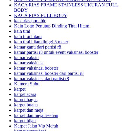
KACA RIAS FRAME STAINLESS UKURAN FULL
BODY
KACA RIAS FULL BODY
kaca rias portable
Kain Lotto Penutup Dinding Tirai Hitam
kain tirai
kain tirai hitam
kain tirai hitam tinggi 5 meter
kamar ganti dari partisi r8
kamar partisi r8 untuk event vaksinasi booster
kamar vaksin
kamar vaksinasi
kamar vaksinasi booster
kamar vaksinasi booster dari partisi r8
kamar vaksinasi dari partisi r8
Kamera Suhu
karpet
karpet acara
karpet bagus
karpet buana
karpet dan meja
karpet dan meja lesehan
karpet hijau
Karpet Jalan Vip Merah