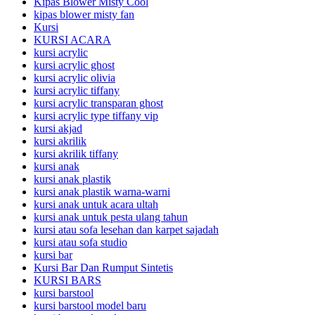
Kipas Blower Misty Cool
kipas blower misty fan
Kursi
KURSI ACARA
kursi acrylic
kursi acrylic ghost
kursi acrylic olivia
kursi acrylic tiffany
kursi acrylic transparan ghost
kursi acrylic type tiffany vip
kursi akjad
kursi akrilik
kursi akrilik tiffany
kursi anak
kursi anak plastik
kursi anak plastik warna-warni
kursi anak untuk acara ultah
kursi anak untuk pesta ulang tahun
kursi atau sofa lesehan dan karpet sajadah
kursi atau sofa studio
kursi bar
Kursi Bar Dan Rumput Sintetis
KURSI BARS
kursi barstool
kursi barstool model baru