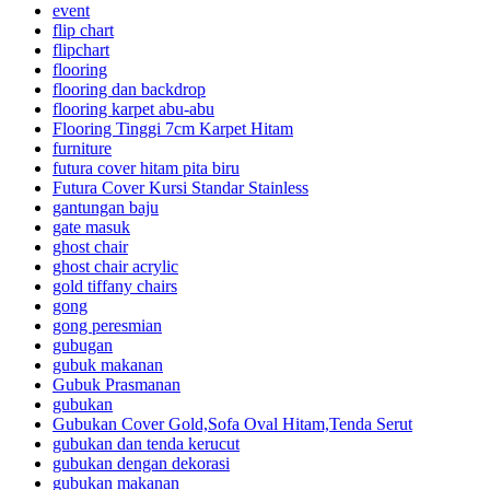
event
flip chart
flipchart
flooring
flooring dan backdrop
flooring karpet abu-abu
Flooring Tinggi 7cm Karpet Hitam
furniture
futura cover hitam pita biru
Futura Cover Kursi Standar Stainless
gantungan baju
gate masuk
ghost chair
ghost chair acrylic
gold tiffany chairs
gong
gong peresmian
gubugan
gubuk makanan
Gubuk Prasmanan
gubukan
Gubukan Cover Gold,Sofa Oval Hitam,Tenda Serut
gubukan dan tenda kerucut
gubukan dengan dekorasi
gubukan makanan