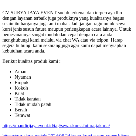
CV SURYA JAYA EVENT sudah terkenal dan terpercaya lho
dengan layanan terbaik juga produknya yang kualitasnya bagus
selain itu harganya juga anti mahal. Jadi jangan ragu untuk sewa
kursi jenis susun futura maupun perlengkapan acara lainnya. Untuk
pemesanannya sangat mudah dan cepat dengan cara anda
menghubungi kami melalui via chat WA atau via telpon. Harap
segera hubungi kami sekarang juga agar kami dapat menyiapkan
kebutuhan acara anda.
Berikut kualitas produk kami :
Aman
Nyaman
Empuk
Kokoh
Kuat
Tidak karatan
Tidak mudah patah
Bersih
Terawat
https://mandirijayaevent.id/tag/sewa-kursi-futura-jakarta/
https://suryajaya.rentals/2024/06/24/sewa-kursi-susun-cover-hitam-