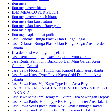
ibm meja
ibm meja cover hitam
IBM MEJA COVER PUTIH
ibm meja cover stretch hitam
ibm meja dan kursi futura
ibm meja dan kursi tiffany gold
ibm meja hpl
ibm meja taplak ketat putih
Jasa Dekorasi Bunga Plastik Dan Bunga Segar
Jasa Dekorasi Bunga Plastik Dan Bunga Segar Area Terdekat
Jakarta
jasa dekorasi wedding dan pelaminan
Jasa Rental Panggung Backdrop Dan Mini Garden
Jasa Rental Panggung Backdrop Dan Mini Garden Area
Cikarang Bekasi
Jasa Sewa Flooring Tinggi 7cm Karpet Hitam area Jakarta
Jasa Sewa Kursi Type Olivia Kayu Gold Dan Putih Area
Jakarta
Jasa Sewa Kursi Vip Kayu Type Loui Area Bogor
JASA SEWA MEJA BULAT KURSI TIFFANY VIP KAYU
JAKARTA
Jasa sewa Meja Ibm Beragam Ukuran Area Sawangan Depok
Jasa Sewa Partisi Hitam type R8 Harga Permeter Area Jakarta
Jasa Sewa Sofa Queen Putih Kaki Kayu Kuningan Jaksel
Jasa Sewa Tenda Konvensional Transparan Di Jakarta