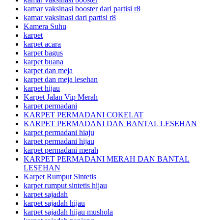
kamar vaksinasi booster dari partisi r8
kamar vaksinasi dari partisi r8
Kamera Suhu
karpet
karpet acara
karpet bagus
karpet buana
karpet dan meja
karpet dan meja lesehan
karpet hijau
Karpet Jalan Vip Merah
karpet permadani
KARPET PERMADANI COKELAT
KARPET PERMADANI DAN BANTAL LESEHAN
karpet permadani hiaju
karpet permadani hijau
karpet permadani merah
KARPET PERMADANI MERAH DAN BANTAL
LESEHAN
Karpet Rumput Sintetis
karpet rumput sintetis hijau
karpet sajadah
karpet sajadah hijau
karpet sajadah hijau mushola