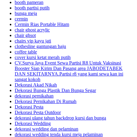
booth pameran
booth partisi putih
bunga meja
cermin
Cermin Rias Portable Hitam
chair ghost acrylic
chair ghsot
chairs vip kayu jati
clothesline gantungan baju
coffee table
cover kursi ketat merah putih
CV.Surya Jaya Event Sewa Partisi R8 Untuk Vaksinasi
Booster Siap Kirim Dan Pasang area JABODETABEK
DAN SEKITARNYA.Partisi r8 yang kami sewa kan ini
sangat kokoh
Dekorasi Akad Nikah
Dekorasi Bunga Plastik Dan Bunga Segar
dekorasi pernikahan
Dekorasi Pernikahan Di Rumah
Dekorasi Pesta
Dekorasi Pesta Outdoor
dekorasi ulang tahun backdrop kursi dan bunga
Dekorasi Wedding
dekorasi wedding dan pelaminan
dekorasi wedding tenda kursi meja pelaminan