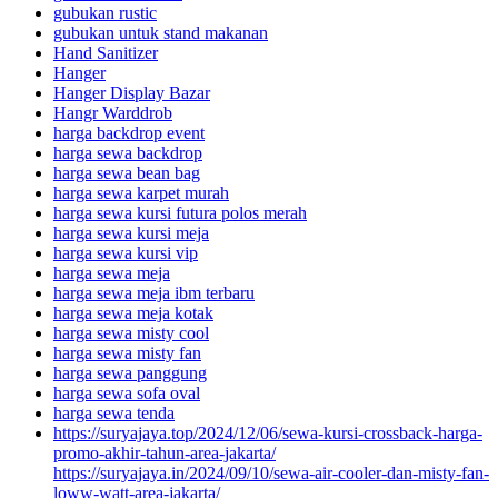
gubukan rustic
gubukan untuk stand makanan
Hand Sanitizer
Hanger
Hanger Display Bazar
Hangr Warddrob
harga backdrop event
harga sewa backdrop
harga sewa bean bag
harga sewa karpet murah
harga sewa kursi futura polos merah
harga sewa kursi meja
harga sewa kursi vip
harga sewa meja
harga sewa meja ibm terbaru
harga sewa meja kotak
harga sewa misty cool
harga sewa misty fan
harga sewa panggung
harga sewa sofa oval
harga sewa tenda
https://suryajaya.top/2024/12/06/sewa-kursi-crossback-harga-
promo-akhir-tahun-area-jakarta/
https://suryajaya.in/2024/09/10/sewa-air-cooler-dan-misty-fan-
loww-watt-area-jakarta/