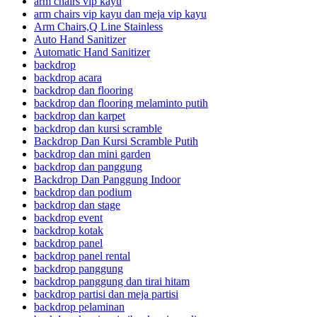
arm chairs vip kayu
arm chairs vip kayu dan meja vip kayu
Arm Chairs,Q Line Stainless
Auto Hand Sanitizer
Automatic Hand Sanitizer
backdrop
backdrop acara
backdrop dan flooring
backdrop dan flooring melaminto putih
backdrop dan karpet
backdrop dan kursi scramble
Backdrop Dan Kursi Scramble Putih
backdrop dan mini garden
backdrop dan panggung
Backdrop Dan Panggung Indoor
backdrop dan podium
backdrop dan stage
backdrop event
backdrop kotak
backdrop panel
backdrop panel rental
backdrop panggung
backdrop panggung dan tirai hitam
backdrop partisi dan meja partisi
backdrop pelaminan