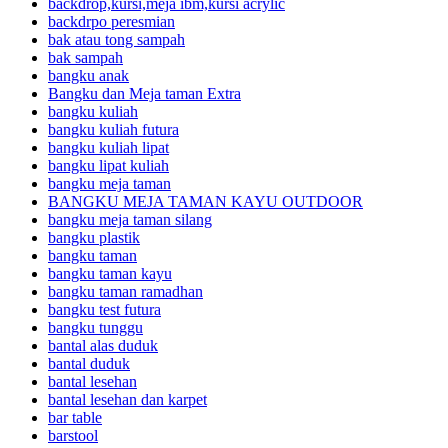
backdrop,kursi,meja ibm,kursi acrylic
backdrpo peresmian
bak atau tong sampah
bak sampah
bangku anak
Bangku dan Meja taman Extra
bangku kuliah
bangku kuliah futura
bangku kuliah lipat
bangku lipat kuliah
bangku meja taman
BANGKU MEJA TAMAN KAYU OUTDOOR
bangku meja taman silang
bangku plastik
bangku taman
bangku taman kayu
bangku taman ramadhan
bangku test futura
bangku tunggu
bantal alas duduk
bantal duduk
bantal lesehan
bantal lesehan dan karpet
bar table
barstool