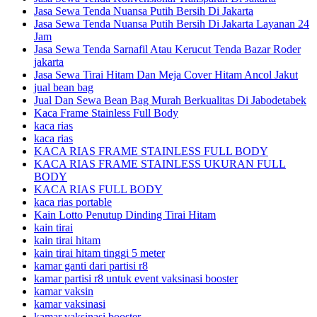
Jasa Sewa Tenda Nuansa Putih Bersih Di Jakarta
Jasa Sewa Tenda Nuansa Putih Bersih Di Jakarta Layanan 24
Jam
Jasa Sewa Tenda Sarnafil Atau Kerucut Tenda Bazar Roder
jakarta
Jasa Sewa Tirai Hitam Dan Meja Cover Hitam Ancol Jakut
jual bean bag
Jual Dan Sewa Bean Bag Murah Berkualitas Di Jabodetabek
Kaca Frame Stainless Full Body
kaca rias
kaca rias
KACA RIAS FRAME STAINLESS FULL BODY
KACA RIAS FRAME STAINLESS UKURAN FULL
BODY
KACA RIAS FULL BODY
kaca rias portable
Kain Lotto Penutup Dinding Tirai Hitam
kain tirai
kain tirai hitam
kain tirai hitam tinggi 5 meter
kamar ganti dari partisi r8
kamar partisi r8 untuk event vaksinasi booster
kamar vaksin
kamar vaksinasi
kamar vaksinasi booster