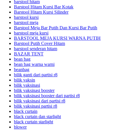
barstool hitam
Barstool Hitam Kursi Bar Kotak
Barstool Hitam Kursi Silinder
barstool kursi
barstool meja
Barstool Meja Bar Putih Dan Kursi Bar Putih
barstool meja kursi
BARSTOOL MEJA KURSI WARNA PUTIH
Barstool Putih Cover Hitam
barstool senderan hitam
BAZAR TENT
bean bag
bean bag warna warni
beanbag
bilik ganti dari partisi r8
bilik vaksin
bilik vaksinasi
bilik vaksinasi booster
bilik vaksinasi booster dari partisi r8
bilik vaksinasi dari partisi r8
bilik vaksinasi partisi r8
black curtain
black curtain dan starlight
black curtain starlight
blower