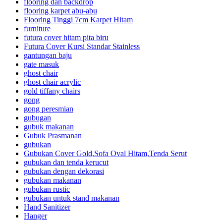
flooring dan backdrop
flooring karpet abu-abu
Flooring Tinggi 7cm Karpet Hitam
furniture
futura cover hitam pita biru
Futura Cover Kursi Standar Stainless
gantungan baju
gate masuk
ghost chair
ghost chair acrylic
gold tiffany chairs
gong
gong peresmian
gubugan
gubuk makanan
Gubuk Prasmanan
gubukan
Gubukan Cover Gold,Sofa Oval Hitam,Tenda Serut
gubukan dan tenda kerucut
gubukan dengan dekorasi
gubukan makanan
gubukan rustic
gubukan untuk stand makanan
Hand Sanitizer
Hanger