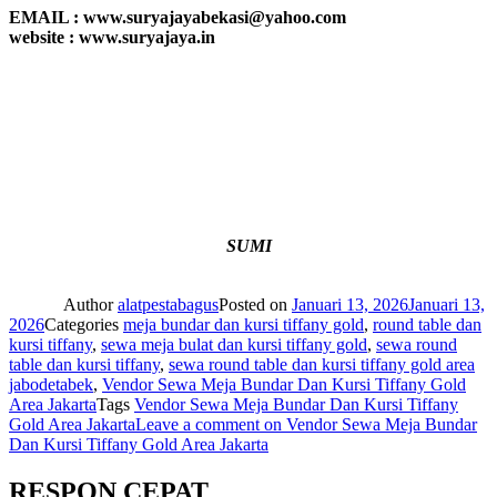
EMAIL : www.suryajayabekasi@yahoo.com
website : www.suryajaya.in
SUMI
Author
alatpestabagus
Posted on
Januari 13, 2026
Januari 13,
2026
Categories
meja bundar dan kursi tiffany gold
,
round table dan
kursi tiffany
,
sewa meja bulat dan kursi tiffany gold
,
sewa round
table dan kursi tiffany
,
sewa round table dan kursi tiffany gold area
jabodetabek
,
Vendor Sewa Meja Bundar Dan Kursi Tiffany Gold
Area Jakarta
Tags
Vendor Sewa Meja Bundar Dan Kursi Tiffany
Gold Area Jakarta
Leave a comment
on Vendor Sewa Meja Bundar
Dan Kursi Tiffany Gold Area Jakarta
RESPON CEPAT