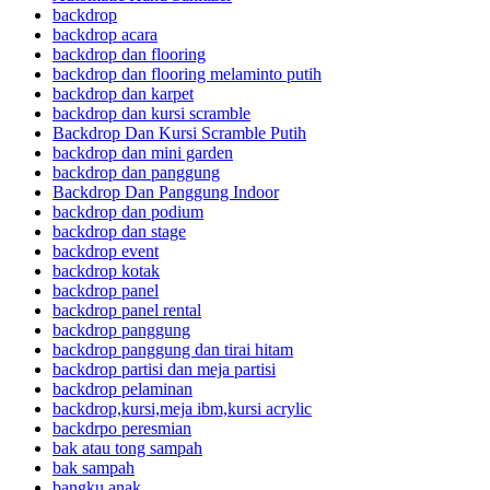
backdrop
backdrop acara
backdrop dan flooring
backdrop dan flooring melaminto putih
backdrop dan karpet
backdrop dan kursi scramble
Backdrop Dan Kursi Scramble Putih
backdrop dan mini garden
backdrop dan panggung
Backdrop Dan Panggung Indoor
backdrop dan podium
backdrop dan stage
backdrop event
backdrop kotak
backdrop panel
backdrop panel rental
backdrop panggung
backdrop panggung dan tirai hitam
backdrop partisi dan meja partisi
backdrop pelaminan
backdrop,kursi,meja ibm,kursi acrylic
backdrpo peresmian
bak atau tong sampah
bak sampah
bangku anak