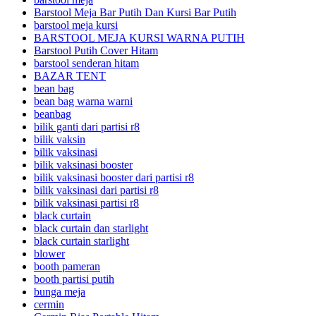
Barstool Meja Bar Putih Dan Kursi Bar Putih
barstool meja kursi
BARSTOOL MEJA KURSI WARNA PUTIH
Barstool Putih Cover Hitam
barstool senderan hitam
BAZAR TENT
bean bag
bean bag warna warni
beanbag
bilik ganti dari partisi r8
bilik vaksin
bilik vaksinasi
bilik vaksinasi booster
bilik vaksinasi booster dari partisi r8
bilik vaksinasi dari partisi r8
bilik vaksinasi partisi r8
black curtain
black curtain dan starlight
black curtain starlight
blower
booth pameran
booth partisi putih
bunga meja
cermin