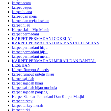
karpet acara
karpet bagus
karpet buana
karpet dan meja
karpet dan meja lesehan
karpet hijau
Karpet Jalan Vip Merah
karpet permadani
KARPET PERMADANI COKELAT
KARPET PERMADANI DAN BANTAL LESEHAN
karpet permadani hiaju
karpet permadani hijau
karpet permadani merah
KARPET PERMADANI MERAH DAN BANTAL
LESEHAN
Karpet Rumput Sintetis
karpet rumput sintetis hijau
karpet sajadah
karpet sajadah hijau
karpet sajadah hijau mushola
karpet sajadah panjang
Karpet Standar Permadani Dan Karpet Masjid
karpet turkey
karpet turkey merah
karpet turki