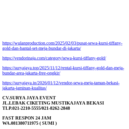
https://wulanproduction.com/2025/02/03/pusat-sewa-kursi-tiffany-
gold-dan-bantal-set-meja-bundar-di-jakarta/
https://vendorinaja.com/category/sewa-kursi-tiffany-gold/
https://suryajaya.top/2025/11/12/rental-kursi-tiffany-gold-dan-meja-
bundar-area-jakarta-free-ongkir/
https://suryajaya.in/2026/01/12/vendor-sewa-meja-taman-bekasi-
jakarta-jaminan-kualitas/
CV.SURYA JAYA EVENT
JL.LEBAK CIKETING MUSTIKAJAYA BEKASI
TLP.021-2210-5555/021-8262-2848
FAST RESPON 24 JAM
WA.081380711975 ( SUMI )