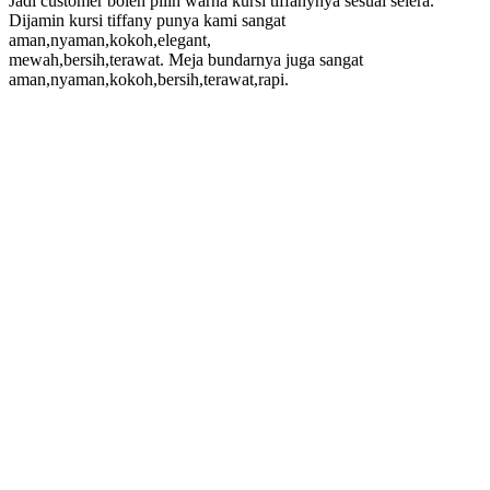
Jadi customer boleh pilih warna kursi tiffanynya sesuai selera.
Dijamin kursi tiffany punya kami sangat
aman,nyaman,kokoh,elegant,
mewah,bersih,terawat. Meja bundarnya juga sangat
aman,nyaman,kokoh,bersih,terawat,rapi.