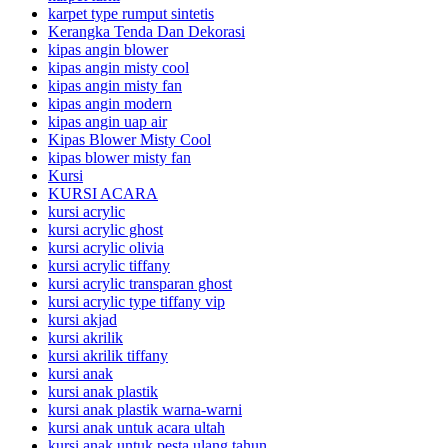
karpet type rumput sintetis
Kerangka Tenda Dan Dekorasi
kipas angin blower
kipas angin misty cool
kipas angin misty fan
kipas angin modern
kipas angin uap air
Kipas Blower Misty Cool
kipas blower misty fan
Kursi
KURSI ACARA
kursi acrylic
kursi acrylic ghost
kursi acrylic olivia
kursi acrylic tiffany
kursi acrylic transparan ghost
kursi acrylic type tiffany vip
kursi akjad
kursi akrilik
kursi akrilik tiffany
kursi anak
kursi anak plastik
kursi anak plastik warna-warni
kursi anak untuk acara ultah
kursi anak untuk pesta ulang tahun