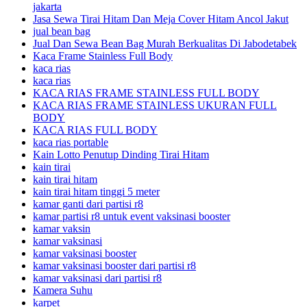
jakarta
Jasa Sewa Tirai Hitam Dan Meja Cover Hitam Ancol Jakut
jual bean bag
Jual Dan Sewa Bean Bag Murah Berkualitas Di Jabodetabek
Kaca Frame Stainless Full Body
kaca rias
kaca rias
KACA RIAS FRAME STAINLESS FULL BODY
KACA RIAS FRAME STAINLESS UKURAN FULL
BODY
KACA RIAS FULL BODY
kaca rias portable
Kain Lotto Penutup Dinding Tirai Hitam
kain tirai
kain tirai hitam
kain tirai hitam tinggi 5 meter
kamar ganti dari partisi r8
kamar partisi r8 untuk event vaksinasi booster
kamar vaksin
kamar vaksinasi
kamar vaksinasi booster
kamar vaksinasi booster dari partisi r8
kamar vaksinasi dari partisi r8
Kamera Suhu
karpet