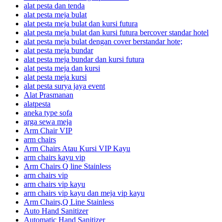
alat pesta dan tenda
alat pesta meja bulat
alat pesta meja bulat dan kursi futura
alat pesta meja bulat dan kursi futura bercover standar hotel
alat pesta meja bulat dengan cover berstandar hote;
alat pesta meja bundar
alat pesta meja bundar dan kursi futura
alat pesta meja dan kursi
alat pesta meja kursi
alat pesta surya jaya event
Alat Prasmanan
alatpesta
aneka type sofa
arga sewa meja
Arm Chair VIP
arm chairs
Arm Chairs Atau Kursi VIP Kayu
arm chairs kayu vip
Arm Chairs Q line Stainless
arm chairs vip
arm chairs vip kayu
arm chairs vip kayu dan meja vip kayu
Arm Chairs,Q Line Stainless
Auto Hand Sanitizer
Automatic Hand Sanitizer