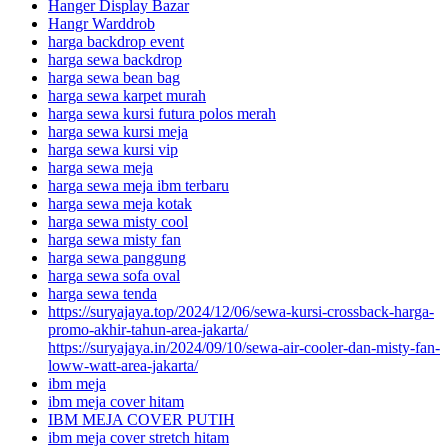
Hanger Display Bazar
Hangr Warddrob
harga backdrop event
harga sewa backdrop
harga sewa bean bag
harga sewa karpet murah
harga sewa kursi futura polos merah
harga sewa kursi meja
harga sewa kursi vip
harga sewa meja
harga sewa meja ibm terbaru
harga sewa meja kotak
harga sewa misty cool
harga sewa misty fan
harga sewa panggung
harga sewa sofa oval
harga sewa tenda
https://suryajaya.top/2024/12/06/sewa-kursi-crossback-harga-
promo-akhir-tahun-area-jakarta/
https://suryajaya.in/2024/09/10/sewa-air-cooler-dan-misty-fan-
loww-watt-area-jakarta/
ibm meja
ibm meja cover hitam
IBM MEJA COVER PUTIH
ibm meja cover stretch hitam