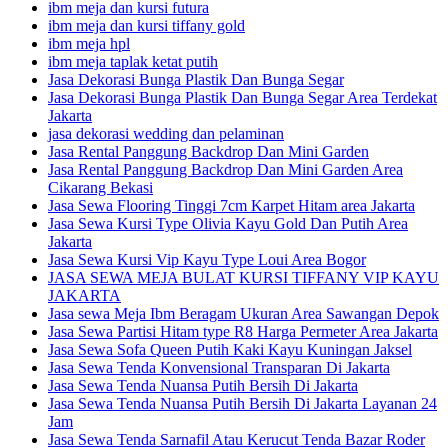
ibm meja dan kursi futura
ibm meja dan kursi tiffany gold
ibm meja hpl
ibm meja taplak ketat putih
Jasa Dekorasi Bunga Plastik Dan Bunga Segar
Jasa Dekorasi Bunga Plastik Dan Bunga Segar Area Terdekat
Jakarta
jasa dekorasi wedding dan pelaminan
Jasa Rental Panggung Backdrop Dan Mini Garden
Jasa Rental Panggung Backdrop Dan Mini Garden Area
Cikarang Bekasi
Jasa Sewa Flooring Tinggi 7cm Karpet Hitam area Jakarta
Jasa Sewa Kursi Type Olivia Kayu Gold Dan Putih Area
Jakarta
Jasa Sewa Kursi Vip Kayu Type Loui Area Bogor
JASA SEWA MEJA BULAT KURSI TIFFANY VIP KAYU
JAKARTA
Jasa sewa Meja Ibm Beragam Ukuran Area Sawangan Depok
Jasa Sewa Partisi Hitam type R8 Harga Permeter Area Jakarta
Jasa Sewa Sofa Queen Putih Kaki Kayu Kuningan Jaksel
Jasa Sewa Tenda Konvensional Transparan Di Jakarta
Jasa Sewa Tenda Nuansa Putih Bersih Di Jakarta
Jasa Sewa Tenda Nuansa Putih Bersih Di Jakarta Layanan 24
Jam
Jasa Sewa Tenda Sarnafil Atau Kerucut Tenda Bazar Roder