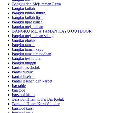
Bangku dan Meja taman Extra
bangku kuliah
bangku kuliah futura
bangku kuliah lipat
bangku lipat kuliah
bangku meja taman
BANGKU MEJA TAMAN KAYU OUTDOOR
bangku meja taman silang
bangku plastik
bangku taman
bangku taman kayu
bangku taman ramadhan
bangku test futura
bangku tunggu
bantal alas duduk
bantal duduk
bantal lesehan
bantal lesehan dan karpet
bar table
barstool
barstool hitam
Barstool Hitam Kursi Bar Kotak
Barstool Hitam Kursi Silinder
barstool kursi
barstool meja