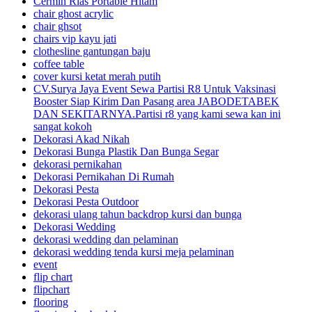
Cermin Rias Portable Hitam
chair ghost acrylic
chair ghsot
chairs vip kayu jati
clothesline gantungan baju
coffee table
cover kursi ketat merah putih
CV.Surya Jaya Event Sewa Partisi R8 Untuk Vaksinasi
Booster Siap Kirim Dan Pasang area JABODETABEK
DAN SEKITARNYA.Partisi r8 yang kami sewa kan ini
sangat kokoh
Dekorasi Akad Nikah
Dekorasi Bunga Plastik Dan Bunga Segar
dekorasi pernikahan
Dekorasi Pernikahan Di Rumah
Dekorasi Pesta
Dekorasi Pesta Outdoor
dekorasi ulang tahun backdrop kursi dan bunga
Dekorasi Wedding
dekorasi wedding dan pelaminan
dekorasi wedding tenda kursi meja pelaminan
event
flip chart
flipchart
flooring