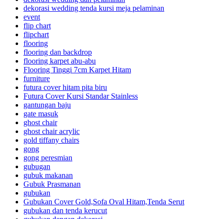
dekorasi wedding tenda kursi meja pelaminan
event
flip chart
flipchart
flooring
flooring dan backdrop
flooring karpet abu-abu
Flooring Tinggi 7cm Karpet Hitam
furniture
futura cover hitam pita biru
Futura Cover Kursi Standar Stainless
gantungan baju
gate masuk
ghost chair
ghost chair acrylic
gold tiffany chairs
gong
gong peresmian
gubugan
gubuk makanan
Gubuk Prasmanan
gubukan
Gubukan Cover Gold,Sofa Oval Hitam,Tenda Serut
gubukan dan tenda kerucut