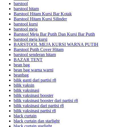
barstool
barstool hitam
Barstool Hitam Kursi Bar Kotak
Barstool Hitam Kursi Silinder
barstool kursi
barstool meja
Barstool Meja Bar Putih Dan Kursi Bar Putih
barstool meja kursi
BARSTOOL MEJA KURSI WARNA PUTIH
Barstool Putih Cover Hitam
barstool senderan hitam
BAZAR TENT
bean bag
bean bag warna warni
beanbag
bilik ganti dari partisi r8
bilik vaksin
bilik vaksinasi
bilik vaksinasi booster
bilik vaksinasi booster dari partisi r8
bilik vaksinasi dari partisi r8
bilik vaksinasi partisi r8
black curtain
black curtain dan starlight
black curtain starlight