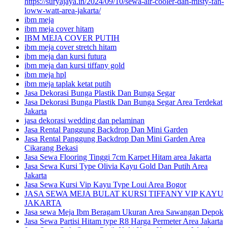
https://suryajaya.in/2024/09/10/sewa-air-cooler-dan-misty-fan-
loww-watt-area-jakarta/
ibm meja
ibm meja cover hitam
IBM MEJA COVER PUTIH
ibm meja cover stretch hitam
ibm meja dan kursi futura
ibm meja dan kursi tiffany gold
ibm meja hpl
ibm meja taplak ketat putih
Jasa Dekorasi Bunga Plastik Dan Bunga Segar
Jasa Dekorasi Bunga Plastik Dan Bunga Segar Area Terdekat
Jakarta
jasa dekorasi wedding dan pelaminan
Jasa Rental Panggung Backdrop Dan Mini Garden
Jasa Rental Panggung Backdrop Dan Mini Garden Area
Cikarang Bekasi
Jasa Sewa Flooring Tinggi 7cm Karpet Hitam area Jakarta
Jasa Sewa Kursi Type Olivia Kayu Gold Dan Putih Area
Jakarta
Jasa Sewa Kursi Vip Kayu Type Loui Area Bogor
JASA SEWA MEJA BULAT KURSI TIFFANY VIP KAYU
JAKARTA
Jasa sewa Meja Ibm Beragam Ukuran Area Sawangan Depok
Jasa Sewa Partisi Hitam type R8 Harga Permeter Area Jakarta