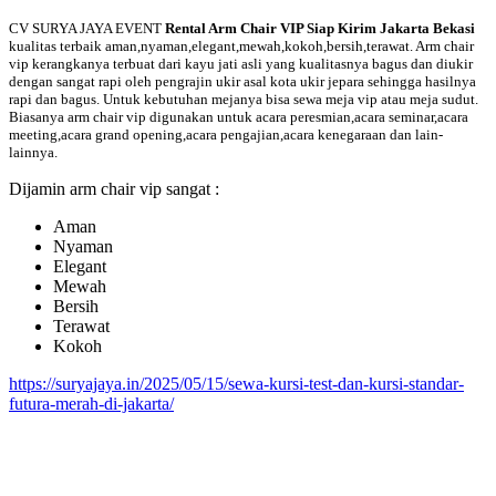
CV SURYA JAYA EVENT
Rental Arm Chair VIP Siap Kirim Jakarta Bekasi
kualitas terbaik aman,nyaman,elegant,mewah,kokoh,bersih,terawat. Arm chair
vip kerangkanya terbuat dari kayu jati asli yang kualitasnya bagus dan diukir
dengan sangat rapi oleh pengrajin ukir asal kota ukir jepara sehingga hasilnya
rapi dan bagus. Untuk kebutuhan mejanya bisa sewa meja vip atau meja sudut.
Biasanya arm chair vip digunakan untuk acara peresmian,acara seminar,acara
meeting,acara grand opening,acara pengajian,acara kenegaraan dan lain-
lainnya.
Dijamin arm chair vip sangat :
Aman
Nyaman
Elegant
Mewah
Bersih
Terawat
Kokoh
https://suryajaya.in/2025/05/15/sewa-kursi-test-dan-kursi-standar-
futura-merah-di-jakarta/