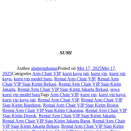
SUMI
Author
alatpestabagus
Posted on
Mei 17, 2025
Mei 17,
2025
Categories
Arm Chair VIP
,
kursi kayu jati
,
kursi vip
,
kursi vip
kayu
,
kursi vip model baru
,
Rental Arm Chair VIP
,
Rental Arm
Chair VIP Siap Kirim Bekasi
,
Rental Arm Chair VIP Siap Kirim
Jakarta
,
Rental Arm Chair VIP Siap Kirim Jakarta Bekasi
,
sewa
kursi vip model baru
Tags
Arm Chair VIP
,
kursi vip
,
kursi vip kayu
,
kursi vip kayu jati
,
Rental Arm Chair VIP
,
Rental Arm Chair VIP
Siap Kirim Bandung
,
Rental Arm Chair VIP Siap Kirim Bogor
,
Rental Arm Chair VIP Siap Kirim Cikarang
,
Rental Arm Chair VIP
Siap Kirim Depok
,
Rental Arm Chair VIP Siap Kirim Jakarta
,
Rental Arm Chair VIP Siap Kirim Jakarta Barat
,
Rental Arm Chair
VIP Siap Kirim Jakarta Bekasi
,
Rental Arm Chair VIP Siap Kirim