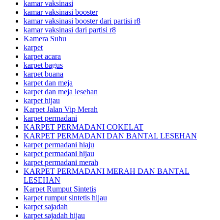
kamar vaksinasi
kamar vaksinasi booster
kamar vaksinasi booster dari partisi r8
kamar vaksinasi dari partisi r8
Kamera Suhu
karpet
karpet acara
karpet bagus
karpet buana
karpet dan meja
karpet dan meja lesehan
karpet hijau
Karpet Jalan Vip Merah
karpet permadani
KARPET PERMADANI COKELAT
KARPET PERMADANI DAN BANTAL LESEHAN
karpet permadani hiaju
karpet permadani hijau
karpet permadani merah
KARPET PERMADANI MERAH DAN BANTAL
LESEHAN
Karpet Rumput Sintetis
karpet rumput sintetis hijau
karpet sajadah
karpet sajadah hijau