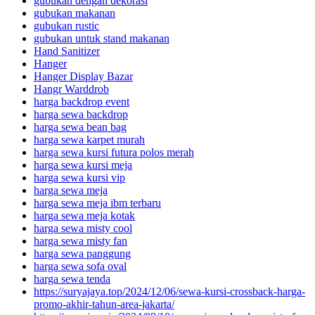
gubukan dengan dekorasi
gubukan makanan
gubukan rustic
gubukan untuk stand makanan
Hand Sanitizer
Hanger
Hanger Display Bazar
Hangr Warddrob
harga backdrop event
harga sewa backdrop
harga sewa bean bag
harga sewa karpet murah
harga sewa kursi futura polos merah
harga sewa kursi meja
harga sewa kursi vip
harga sewa meja
harga sewa meja ibm terbaru
harga sewa meja kotak
harga sewa misty cool
harga sewa misty fan
harga sewa panggung
harga sewa sofa oval
harga sewa tenda
https://suryajaya.top/2024/12/06/sewa-kursi-crossback-harga-
promo-akhir-tahun-area-jakarta/