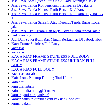
Jasa Sewa Sofa Queen Putih Kaki Kayu Kuningan Jaksel
Jasa Sewa Tenda Konvensional Transparan Di Jakarta
Jasa Sewa Tenda Nuansa Putih Bersih Di Jakarta
Jasa Sewa Tenda Nuansa Putih Bersih Di Jakarta Layanan 24
Jam
Jasa Sewa Tenda Sarnafil Atau Kerucut Tenda Bazar Roder
jakarta
Jasa Sewa Tirai Hitam Dan Meja Cover Hitam Ancol Jakut
jual bean bag
Jual Dan Sewa Bean Bag Murah Berkualitas Di Jabodetabek
Kaca Frame Stainless Full Body
kaca rias
kaca rias
KACA RIAS FRAME STAINLESS FULL BODY
KACA RIAS FRAME STAINLESS UKURAN FULL
BODY
KACA RIAS FULL BODY
kaca rias portable
Kain Lotto Penutup Dinding Tirai Hitam
kain tirai
kain tirai hitam
kain tirai hitam tinggi 5 meter
kamar ganti dari partisi r8
kamar partisi r8 untuk event vaksinasi booster
kamar vaksin