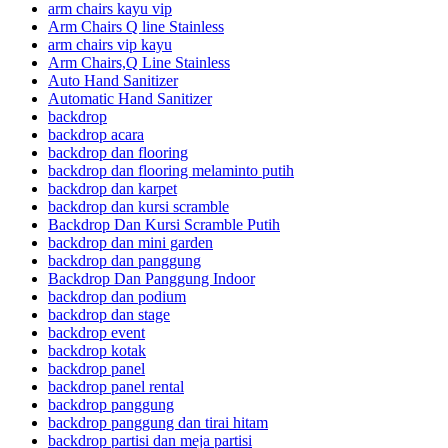
arm chairs kayu vip
Arm Chairs Q line Stainless
arm chairs vip kayu
Arm Chairs,Q Line Stainless
Auto Hand Sanitizer
Automatic Hand Sanitizer
backdrop
backdrop acara
backdrop dan flooring
backdrop dan flooring melaminto putih
backdrop dan karpet
backdrop dan kursi scramble
Backdrop Dan Kursi Scramble Putih
backdrop dan mini garden
backdrop dan panggung
Backdrop Dan Panggung Indoor
backdrop dan podium
backdrop dan stage
backdrop event
backdrop kotak
backdrop panel
backdrop panel rental
backdrop panggung
backdrop panggung dan tirai hitam
backdrop partisi dan meja partisi