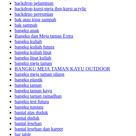
backdrop pelaminan
backdrop,kursi,meja ibm,kursi acrylic
backdrpo peresmian
bak atau tong sampah
bak sampah
bangku anak
Bangku dan Meja taman Extra
bangku kuliah
bangku kuliah futura
bangku kuliah lipat
bangku lipat kuliah
bangku meja taman
BANGKU MEJA TAMAN KAYU OUTDOOR
bangku meja taman silang
bangku plastik
bangku taman
bangku taman kayu
bangku taman ramadhan
bangku test futura
bangku tunggu
bantal alas duduk
bantal duduk
bantal lesehan
bantal lesehan dan karpet
bar table