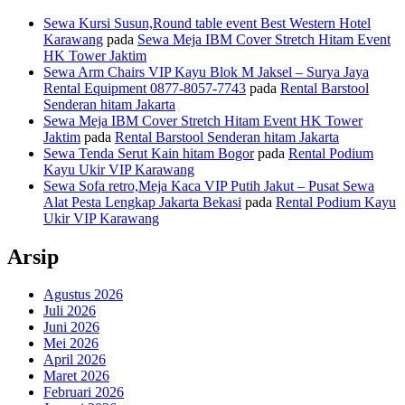
Sewa Kursi Susun,Round table event Best Western Hotel
Karawang
pada
Sewa Meja IBM Cover Stretch Hitam Event
HK Tower Jaktim
Sewa Arm Chairs VIP Kayu Blok M Jaksel – Surya Jaya
Rental Equipment 0877-8057-7743
pada
Rental Barstool
Senderan hitam Jakarta
Sewa Meja IBM Cover Stretch Hitam Event HK Tower
Jaktim
pada
Rental Barstool Senderan hitam Jakarta
Sewa Tenda Serut Kain hitam Bogor
pada
Rental Podium
Kayu Ukir VIP Karawang
Sewa Sofa retro,Meja Kaca VIP Putih Jakut – Pusat Sewa
Alat Pesta Lengkap Jakarta Bekasi
pada
Rental Podium Kayu
Ukir VIP Karawang
Arsip
Agustus 2026
Juli 2026
Juni 2026
Mei 2026
April 2026
Maret 2026
Februari 2026