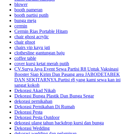
blower
booth pameran
booth partisi putih
bunga meja
cermin
Cermin Rias Portable Hitam
chair ghost acrylic
chair ghsot
chairs vip kayu jati
clothesline gantungan baju
coffee table
cover kursi ketat merah putih
CV.Surya Jaya Event Sewa Partisi R8 Untuk Vaksinasi
Booster Siap Kirim Dan Pasang area JABODETABEK
DAN SEKITARNYA.Partisi r8 yang kami sewa kan ini
sangat kokoh
Dekorasi Akad Nikah
Dekorasi Bunga Plastik Dan Bunga Segar
dekorasi pernikahan
Dekorasi Pernikahan Di Rumah
Dekorasi Pesta
Dekorasi Pesta Outdoor
dekorasi ulang tahun backdrop kursi dan bunga
Dekorasi Wedding
dekorasi wedding dan pelaminan