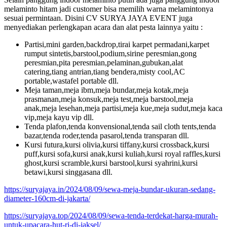
melaminto hitam jadi customer bisa memilih warna melamintonya
sesuai permintaan. Disini CV SURYA JAYA EVENT juga
menyediakan perlengkapan acara dan alat pesta lainnya yaitu :
Partisi,mini garden,backdrop,tirai karpet permadani,karpet
rumput sintetis,barstool,podium,sirine peresmian,gong
peresmian,pita peresmian,pelaminan,gubukan,alat
catering,tiang antrian,tiang bendera,misty cool,AC
portable,wastafel portable dll.
Meja taman,meja ibm,meja bundar,meja kotak,meja
prasmanan,meja konsuk,meja test,meja barstool,meja
anak,meja lesehan,meja partisi,meja kue,meja sudut,meja kaca
vip,meja kayu vip dll.
Tenda plafon,tenda konvensional,tenda sail cloth tents,tenda
bazar,tenda roder,tenda pasarol,tenda transparan dll.
Kursi futura,kursi olivia,kursi tiffany,kursi crossback,kursi
puff,kursi sofa,kursi anak,kursi kuliah,kursi royal raffles,kursi
ghost,kursi scramble,kursi barstool,kursi syahrini,kursi
betawi,kursi singgasana dll.
https://suryajaya.in/2024/08/09/sewa-meja-bundar-ukuran-sedang-
diameter-160cm-di-jakarta/
https://suryajaya.top/2024/08/09/sewa-tenda-terdekat-harga-murah-
untuk-upacara-hut-ri-di-jaksel/