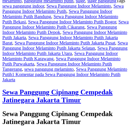
melaminto
,
panggung melaminto putih
,
stage
,
stage panggung
Tags
sewa panggung indoor
,
Sewa Panggung Indoor Melaminto
,
Sewa
Panggung Indoor Melaminto Putih
,
Sewa Panggung Indoor
Melaminto Putih Bandung
,
Sewa Panggung Indoor Melaminto
Putih Bekasi
,
Sewa Panggung Indoor Melaminto Putih Bogor
,
Sewa
Panggung Indoor Melaminto Putih Cikarang
,
Sewa Panggung
Indoor Melaminto Putih Depok
,
Sewa Panggung Indoor Melaminto
Putih Jakarta
,
Sewa Panggung Indoor Melaminto Putih Jakarta
Barat
,
Sewa Panggung Indoor Melaminto Putih Jakarta Pusat
,
Sewa
Panggung Indoor Melaminto Putih Jakarta Selatan
,
Sewa Panggung
Indoor Melaminto Putih Jakarta Utara
,
Sewa Panggung Indoor
Melaminto Putih Karawang
,
Sewa Panggung Indoor Melaminto
Putih Purwakarta
,
Sewa Panggung Indoor Melaminto Putih
Tangerang
,
sewa panggung melaminto
,
Sewa Panggung Melaminto
Putih
1 Komentar
pada Sewa Panggung Indoor Melaminto Putih
Jakarta
Sewa Panggung Cipinang Cempedak
Jatinegara Jakarta Timur
Sewa Panggung Cipinang Cempedak
Jatinegara Jakarta Timur