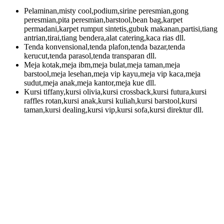
Pelaminan,misty cool,podium,sirine peresmian,gong
peresmian,pita peresmian,barstool,bean bag,karpet
permadani,karpet rumput sintetis,gubuk makanan,partisi,tiang
antrian,tirai,tiang bendera,alat catering,kaca rias dll.
Tenda konvensional,tenda plafon,tenda bazar,tenda
kerucut,tenda parasol,tenda transparan dll.
Meja kotak,meja ibm,meja bulat,meja taman,meja
barstool,meja lesehan,meja vip kayu,meja vip kaca,meja
sudut,meja anak,meja kantor,meja kue dll.
Kursi tiffany,kursi olivia,kursi crossback,kursi futura,kursi
raffles rotan,kursi anak,kursi kuliah,kursi barstool,kursi
taman,kursi dealing,kursi vip,kursi sofa,kursi direktur dll.