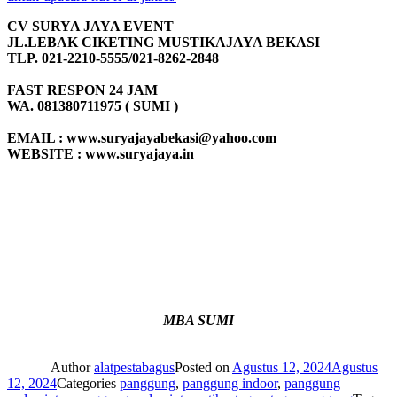
CV SURYA JAYA EVENT
JL.LEBAK CIKETING MUSTIKAJAYA BEKASI
TLP. 021-2210-5555/021-8262-2848
FAST RESPON 24 JAM
WA. 081380711975 ( SUMI )
EMAIL : www.suryajayabekasi@yahoo.com
WEBSITE : www.suryajaya.in
MBA SUMI
Author
alatpestabagus
Posted on
Agustus 12, 2024
Agustus
12, 2024
Categories
panggung
,
panggung indoor
,
panggung