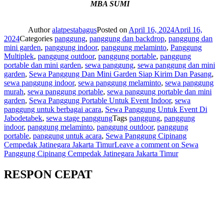
MBA SUMI
Author
alatpestabagus
Posted on
April 16, 2024
April 16,
2024
Categories
panggung
,
panggung dan backdrop
,
panggung dan
mini garden
,
panggung indoor
,
panggung melaminto
,
Panggung
Multiplek
,
panggung outdoor
,
panggung portable
,
panggung
portable dan mini garden
,
sewa panggung
,
sewa panggung dan mini
garden
,
Sewa Panggung Dan Mini Garden Siap Kirim Dan Pasang
,
sewa panggung indoor
,
sewa panggung melaminto
,
sewa panggung
murah
,
sewa panggung portable
,
sewa panggung portable dan mini
garden
,
Sewa Panggung Portable Untuk Event Indoor
,
sewa
panggung untuk berbagai acara
,
Sewa Panggung Untuk Event Di
Jabodetabek
,
sewa stage panggung
Tags
panggung
,
panggung
indoor
,
panggung melaminto
,
panggung outdoor
,
panggung
portable
,
panggung untuk acara
,
Sewa Panggung Cipinang
Cempedak Jatinegara Jakarta Timur
Leave a comment
on Sewa
Panggung Cipinang Cempedak Jatinegara Jakarta Timur
RESPON CEPAT