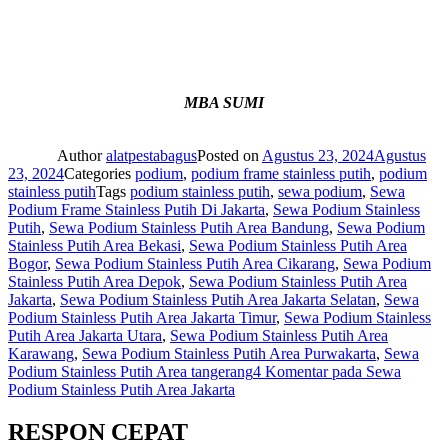
MBA SUMI
Author
alatpestabagus
Posted on
Agustus 23, 2024
Agustus
23, 2024
Categories
podium
,
podium frame stainless putih
,
podium
stainless putih
Tags
podium stainless putih
,
sewa podium
,
Sewa
Podium Frame Stainless Putih Di Jakarta
,
Sewa Podium Stainless
Putih
,
Sewa Podium Stainless Putih Area Bandung
,
Sewa Podium
Stainless Putih Area Bekasi
,
Sewa Podium Stainless Putih Area
Bogor
,
Sewa Podium Stainless Putih Area Cikarang
,
Sewa Podium
Stainless Putih Area Depok
,
Sewa Podium Stainless Putih Area
Jakarta
,
Sewa Podium Stainless Putih Area Jakarta Selatan
,
Sewa
Podium Stainless Putih Area Jakarta Timur
,
Sewa Podium Stainless
Putih Area Jakarta Utara
,
Sewa Podium Stainless Putih Area
Karawang
,
Sewa Podium Stainless Putih Area Purwakarta
,
Sewa
Podium Stainless Putih Area tangerang
4 Komentar
pada Sewa
Podium Stainless Putih Area Jakarta
RESPON CEPAT