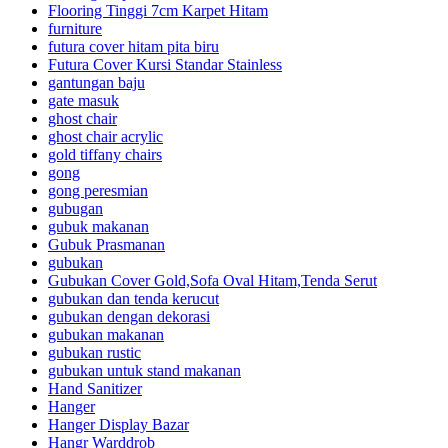
Flooring Tinggi 7cm Karpet Hitam
furniture
futura cover hitam pita biru
Futura Cover Kursi Standar Stainless
gantungan baju
gate masuk
ghost chair
ghost chair acrylic
gold tiffany chairs
gong
gong peresmian
gubugan
gubuk makanan
Gubuk Prasmanan
gubukan
Gubukan Cover Gold,Sofa Oval Hitam,Tenda Serut
gubukan dan tenda kerucut
gubukan dengan dekorasi
gubukan makanan
gubukan rustic
gubukan untuk stand makanan
Hand Sanitizer
Hanger
Hanger Display Bazar
Hangr Warddrob