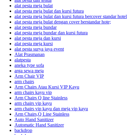
alat pesta dan tenda
alat pesta meja bulat
alat pesta meja bulat dan kursi futura
alat pesta meja bulat dan kursi futura bercover standar hotel
alat pesta meja bulat dengan cover berstandar hote;
alat pesta meja bundar
alat pesta meja bundar dan kursi futura
alat pesta meja dan kursi
alat pesta meja kursi
alat pesta surya jaya event
Alat Prasmanan
alatpesta
aneka type sofa
arga sewa meja
Arm Chair VIP
arm chairs
Arm Chairs Atau Kursi VIP Kayu
arm chairs kayu vip
Arm Chairs Q line Stainless
arm chairs vip kayu
arm chairs vip kayu dan meja vip kayu
Arm Chairs,Q Line Stainless
Auto Hand Sanitizer
Automatic Hand Sanitizer
backdrop