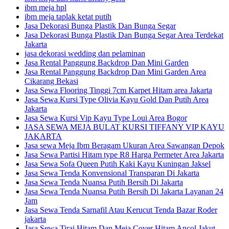
ibm meja hpl
ibm meja taplak ketat putih
Jasa Dekorasi Bunga Plastik Dan Bunga Segar
Jasa Dekorasi Bunga Plastik Dan Bunga Segar Area Terdekat
Jakarta
jasa dekorasi wedding dan pelaminan
Jasa Rental Panggung Backdrop Dan Mini Garden
Jasa Rental Panggung Backdrop Dan Mini Garden Area
Cikarang Bekasi
Jasa Sewa Flooring Tinggi 7cm Karpet Hitam area Jakarta
Jasa Sewa Kursi Type Olivia Kayu Gold Dan Putih Area
Jakarta
Jasa Sewa Kursi Vip Kayu Type Loui Area Bogor
JASA SEWA MEJA BULAT KURSI TIFFANY VIP KAYU
JAKARTA
Jasa sewa Meja Ibm Beragam Ukuran Area Sawangan Depok
Jasa Sewa Partisi Hitam type R8 Harga Permeter Area Jakarta
Jasa Sewa Sofa Queen Putih Kaki Kayu Kuningan Jaksel
Jasa Sewa Tenda Konvensional Transparan Di Jakarta
Jasa Sewa Tenda Nuansa Putih Bersih Di Jakarta
Jasa Sewa Tenda Nuansa Putih Bersih Di Jakarta Layanan 24
Jam
Jasa Sewa Tenda Sarnafil Atau Kerucut Tenda Bazar Roder
jakarta
Jasa Sewa Tirai Hitam Dan Meja Cover Hitam Ancol Jakut