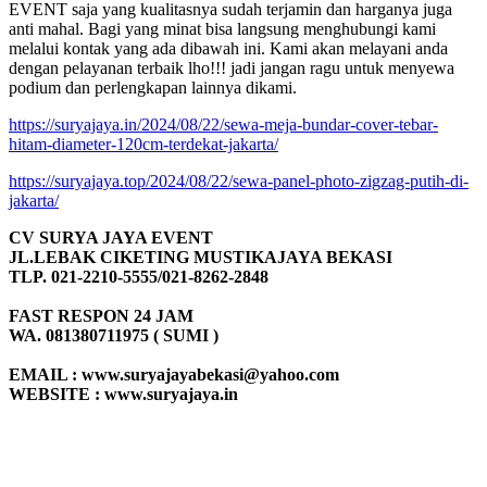
EVENT saja yang kualitasnya sudah terjamin dan harganya juga
anti mahal. Bagi yang minat bisa langsung menghubungi kami
melalui kontak yang ada dibawah ini. Kami akan melayani anda
dengan pelayanan terbaik lho!!! jadi jangan ragu untuk menyewa
podium dan perlengkapan lainnya dikami.
https://suryajaya.in/2024/08/22/sewa-meja-bundar-cover-tebar-
hitam-diameter-120cm-terdekat-jakarta/
https://suryajaya.top/2024/08/22/sewa-panel-photo-zigzag-putih-di-
jakarta/
CV SURYA JAYA EVENT
JL.LEBAK CIKETING MUSTIKAJAYA BEKASI
TLP. 021-2210-5555/021-8262-2848
FAST RESPON 24 JAM
WA. 081380711975 ( SUMI )
EMAIL : www.suryajayabekasi@yahoo.com
WEBSITE : www.suryajaya.in