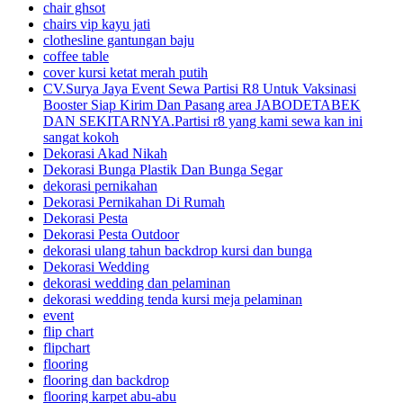
chair ghsot
chairs vip kayu jati
clothesline gantungan baju
coffee table
cover kursi ketat merah putih
CV.Surya Jaya Event Sewa Partisi R8 Untuk Vaksinasi
Booster Siap Kirim Dan Pasang area JABODETABEK
DAN SEKITARNYA.Partisi r8 yang kami sewa kan ini
sangat kokoh
Dekorasi Akad Nikah
Dekorasi Bunga Plastik Dan Bunga Segar
dekorasi pernikahan
Dekorasi Pernikahan Di Rumah
Dekorasi Pesta
Dekorasi Pesta Outdoor
dekorasi ulang tahun backdrop kursi dan bunga
Dekorasi Wedding
dekorasi wedding dan pelaminan
dekorasi wedding tenda kursi meja pelaminan
event
flip chart
flipchart
flooring
flooring dan backdrop
flooring karpet abu-abu