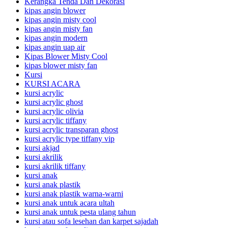
Kerangka Tenda Dan Dekorasi
kipas angin blower
kipas angin misty cool
kipas angin misty fan
kipas angin modern
kipas angin uap air
Kipas Blower Misty Cool
kipas blower misty fan
Kursi
KURSI ACARA
kursi acrylic
kursi acrylic ghost
kursi acrylic olivia
kursi acrylic tiffany
kursi acrylic transparan ghost
kursi acrylic type tiffany vip
kursi akjad
kursi akrilik
kursi akrilik tiffany
kursi anak
kursi anak plastik
kursi anak plastik warna-warni
kursi anak untuk acara ultah
kursi anak untuk pesta ulang tahun
kursi atau sofa lesehan dan karpet sajadah