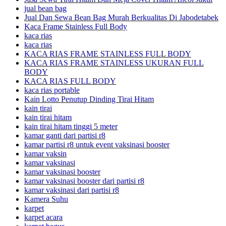
jual bean bag
Jual Dan Sewa Bean Bag Murah Berkualitas Di Jabodetabek
Kaca Frame Stainless Full Body
kaca rias
kaca rias
KACA RIAS FRAME STAINLESS FULL BODY
KACA RIAS FRAME STAINLESS UKURAN FULL
BODY
KACA RIAS FULL BODY
kaca rias portable
Kain Lotto Penutup Dinding Tirai Hitam
kain tirai
kain tirai hitam
kain tirai hitam tinggi 5 meter
kamar ganti dari partisi r8
kamar partisi r8 untuk event vaksinasi booster
kamar vaksin
kamar vaksinasi
kamar vaksinasi booster
kamar vaksinasi booster dari partisi r8
kamar vaksinasi dari partisi r8
Kamera Suhu
karpet
karpet acara