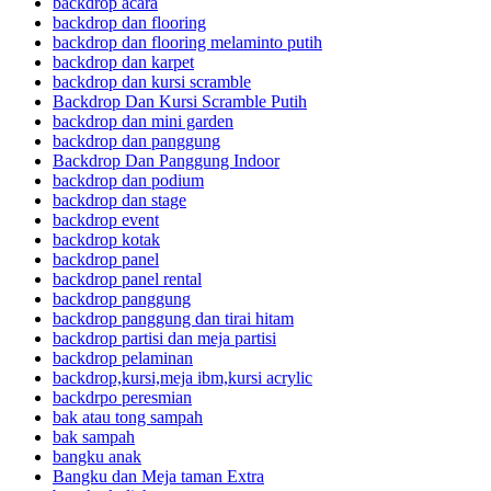
backdrop acara
backdrop dan flooring
backdrop dan flooring melaminto putih
backdrop dan karpet
backdrop dan kursi scramble
Backdrop Dan Kursi Scramble Putih
backdrop dan mini garden
backdrop dan panggung
Backdrop Dan Panggung Indoor
backdrop dan podium
backdrop dan stage
backdrop event
backdrop kotak
backdrop panel
backdrop panel rental
backdrop panggung
backdrop panggung dan tirai hitam
backdrop partisi dan meja partisi
backdrop pelaminan
backdrop,kursi,meja ibm,kursi acrylic
backdrpo peresmian
bak atau tong sampah
bak sampah
bangku anak
Bangku dan Meja taman Extra