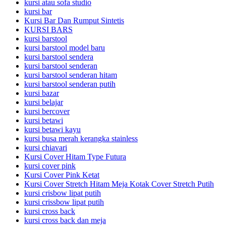
kursi atau sofa studio
kursi bar
Kursi Bar Dan Rumput Sintetis
KURSI BARS
kursi barstool
kursi barstool model baru
kursi barstool sendera
kursi barstool senderan
kursi barstool senderan hitam
kursi barstool senderan putih
kursi bazar
kursi belajar
kursi bercover
kursi betawi
kursi betawi kayu
kursi busa merah kerangka stainless
kursi chiavari
Kursi Cover Hitam Type Futura
kursi cover pink
Kursi Cover Pink Ketat
Kursi Cover Stretch Hitam Meja Kotak Cover Stretch Putih
kursi crisbow lipat putih
kursi crissbow lipat putih
kursi cross back
kursi cross back dan meja