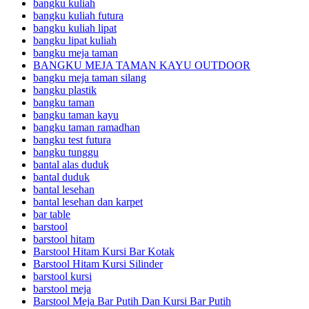
bangku kuliah
bangku kuliah futura
bangku kuliah lipat
bangku lipat kuliah
bangku meja taman
BANGKU MEJA TAMAN KAYU OUTDOOR
bangku meja taman silang
bangku plastik
bangku taman
bangku taman kayu
bangku taman ramadhan
bangku test futura
bangku tunggu
bantal alas duduk
bantal duduk
bantal lesehan
bantal lesehan dan karpet
bar table
barstool
barstool hitam
Barstool Hitam Kursi Bar Kotak
Barstool Hitam Kursi Silinder
barstool kursi
barstool meja
Barstool Meja Bar Putih Dan Kursi Bar Putih