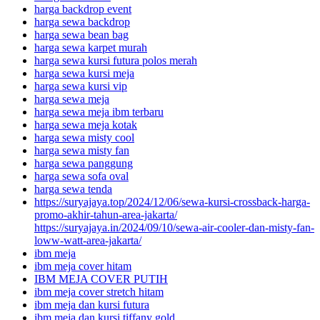
harga backdrop event
harga sewa backdrop
harga sewa bean bag
harga sewa karpet murah
harga sewa kursi futura polos merah
harga sewa kursi meja
harga sewa kursi vip
harga sewa meja
harga sewa meja ibm terbaru
harga sewa meja kotak
harga sewa misty cool
harga sewa misty fan
harga sewa panggung
harga sewa sofa oval
harga sewa tenda
https://suryajaya.top/2024/12/06/sewa-kursi-crossback-harga-
promo-akhir-tahun-area-jakarta/
https://suryajaya.in/2024/09/10/sewa-air-cooler-dan-misty-fan-
loww-watt-area-jakarta/
ibm meja
ibm meja cover hitam
IBM MEJA COVER PUTIH
ibm meja cover stretch hitam
ibm meja dan kursi futura
ibm meja dan kursi tiffany gold