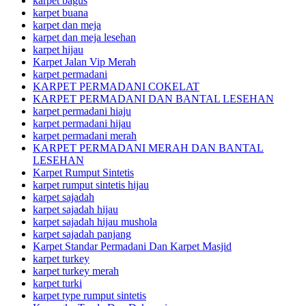
karpet bagus
karpet buana
karpet dan meja
karpet dan meja lesehan
karpet hijau
Karpet Jalan Vip Merah
karpet permadani
KARPET PERMADANI COKELAT
KARPET PERMADANI DAN BANTAL LESEHAN
karpet permadani hiaju
karpet permadani hijau
karpet permadani merah
KARPET PERMADANI MERAH DAN BANTAL
LESEHAN
Karpet Rumput Sintetis
karpet rumput sintetis hijau
karpet sajadah
karpet sajadah hijau
karpet sajadah hijau mushola
karpet sajadah panjang
Karpet Standar Permadani Dan Karpet Masjid
karpet turkey
karpet turkey merah
karpet turki
karpet type rumput sintetis