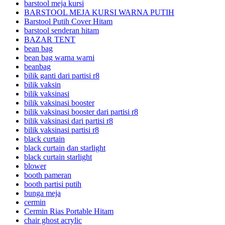
barstool meja kursi
BARSTOOL MEJA KURSI WARNA PUTIH
Barstool Putih Cover Hitam
barstool senderan hitam
BAZAR TENT
bean bag
bean bag warna warni
beanbag
bilik ganti dari partisi r8
bilik vaksin
bilik vaksinasi
bilik vaksinasi booster
bilik vaksinasi booster dari partisi r8
bilik vaksinasi dari partisi r8
bilik vaksinasi partisi r8
black curtain
black curtain dan starlight
black curtain starlight
blower
booth pameran
booth partisi putih
bunga meja
cermin
Cermin Rias Portable Hitam
chair ghost acrylic