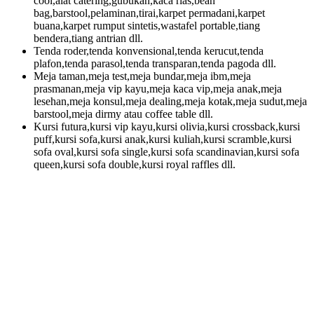
cool,alat catering,gubukan,kaca rias,bean
bag,barstool,pelaminan,tirai,karpet permadani,karpet
buana,karpet rumput sintetis,wastafel portable,tiang
bendera,tiang antrian dll.
Tenda roder,tenda konvensional,tenda kerucut,tenda
plafon,tenda parasol,tenda transparan,tenda pagoda dll.
Meja taman,meja test,meja bundar,meja ibm,meja
prasmanan,meja vip kayu,meja kaca vip,meja anak,meja
lesehan,meja konsul,meja dealing,meja kotak,meja sudut,meja
barstool,meja dirmy atau coffee table dll.
Kursi futura,kursi vip kayu,kursi olivia,kursi crossback,kursi
puff,kursi sofa,kursi anak,kursi kuliah,kursi scramble,kursi
sofa oval,kursi sofa single,kursi sofa scandinavian,kursi sofa
queen,kursi sofa double,kursi royal raffles dll.