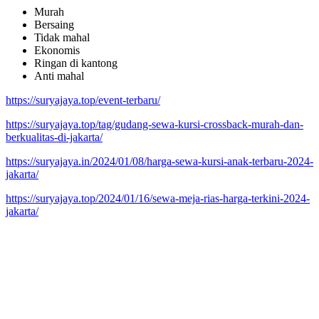
Murah
Bersaing
Tidak mahal
Ekonomis
Ringan di kantong
Anti mahal
https://suryajaya.top/event-terbaru/
https://suryajaya.top/tag/gudang-sewa-kursi-crossback-murah-dan-
berkualitas-di-jakarta/
https://suryajaya.in/2024/01/08/harga-sewa-kursi-anak-terbaru-2024-
jakarta/
https://suryajaya.top/2024/01/16/sewa-meja-rias-harga-terkini-2024-
jakarta/