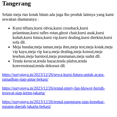
Tangerang
Selain meja rias kotak hitam ada juga lho produk lainnya yang kami
sewakan diantaranya :
Kursi tiffany,kursi olivia,kursi crossback,kursi
pelaminan,kursi rafles rotan,ghost chair,kursi anak,kursi
kuliah,kursi futura,kursi vip,kursi dealing,kursi direktur,kursi
sofa dll.
Meja bundar,meja taman,meja ibm,meja test,meja kotak,meja
vip kayu,meja vip kaca,meja dealing,meja konsul,meja
lesehan,meja barstool,meja prasmanan,meja sudut dll.
Tenda kerucut,tenda bazar,tenda plafon,tenda
konvensional,tenda dekorasi dll.
https://suryajaya.in/2023/12/26/sewa-kursi-futura-untuk-acara-
ramadhan-siap-antar-bekasi/
https://suryajaya.in/2023/12/26/rental-misty-fan-blower-bersih-
terawat-siap-kirim-jakarta/
https://suryajaya.in/2023/12/26/rental-panggung-siap-bongkar-
pasang-daerah-jakarta-bekasi/