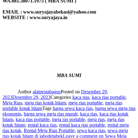
WA.081.38071.1975 ( MBA SUMI )
EMAIL : www.suryajayabekasi@yahoo.com
WEBSITE : www.suryajaya.in
MBA SUMI
Author
alatpestabagus
Posted on
Desember 29,
2023
Desember 29, 2023
Categories
kaca rias
,
kaca rias portable
,
Meja Rias
,
meja rias kotak hitam
,
meja rias portable
,
meja rias
portable kotak hitam
Tags
harga sewa kaca rias
,
harga sewa meja rias
ekonomis
,
harga sewa meja rias murah
,
kaca rias
,
kaca rias kotak
hitam
,
kaca rias portable
,
meja ras portable
,
meja rias
,
meja rias
kotak hitam
,
rental kaca rias
,
rental kaca rias portable
,
rental meja
rias kotak
,
Rental Meja Rias Portable
,
sewa kaca rias
,
sewa meja
rias kotak hitam di jabodetabek
Leave a comment
on Sewa Meja