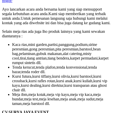
bogor/
Ayo lancarkan acara anda bersama kami yang siap mensupport
segala kebutuhan acara anda.Kami siap memberikan yang terbaik
untuk anda.Untuk pemesanan langsung saja hubungi kami melalui
kontak yang ada diwebsite ini dan bisa juga datang ke gudang kami.
Selain meja rias ada juga lho produk lainnya yang kami sewakan
diantaranya :
Kaca rias,mini garden,partisi,panggung,podium,sirine
peresmian,gong peresmian,pita peresmian,barstool,bean
bag,pelaminan,gubuk makanan,alat catering,misty
cool,tirai,tiang antrian,tiang bendera,karpet permadani,karpet
rumput sintetis dll.
Tenda kerucut,tenda plafon,tenda konvensional,tenda
bazar,tenda roder dll.
Kursi futura,kursi tiffany,kursi olivia,kursi barstool,kursi
crossback,kursi rafles rotan,kursi anak,kursi kuliah,kursi vip
kayu,kursi dealing,kursi direktur,kursi transparan atau ghost
chair dll.
Meja ibm,meja kotak,meja vip kayu,meja vip kaca,meja
bundar,meja test,meja lesehan,meja anak,meja sudut,meja
taman,meja barstool dll.
CV.SURYA JAYA EVENT