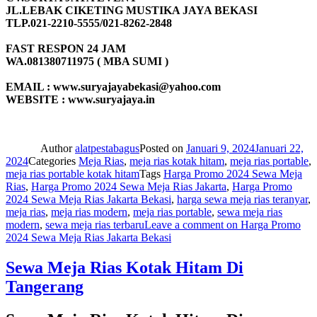
JL.LEBAK CIKETING MUSTIKA JAYA BEKASI
TLP.021-2210-5555/021-8262-2848
FAST RESPON 24 JAM
WA.081380711975 ( MBA SUMI )
EMAIL : www.suryajayabekasi@yahoo.com
WEBSITE : www.suryajaya.in
Author
alatpestabagus
Posted on
Januari 9, 2024
Januari 22,
2024
Categories
Meja Rias
,
meja rias kotak hitam
,
meja rias portable
,
meja rias portable kotak hitam
Tags
Harga Promo 2024 Sewa Meja
Rias
,
Harga Promo 2024 Sewa Meja Rias Jakarta
,
Harga Promo
2024 Sewa Meja Rias Jakarta Bekasi
,
harga sewa meja rias teranyar
,
meja rias
,
meja rias modern
,
meja rias portable
,
sewa meja rias
modern
,
sewa meja rias terbaru
Leave a comment
on Harga Promo
2024 Sewa Meja Rias Jakarta Bekasi
Sewa Meja Rias Kotak Hitam Di
Tangerang