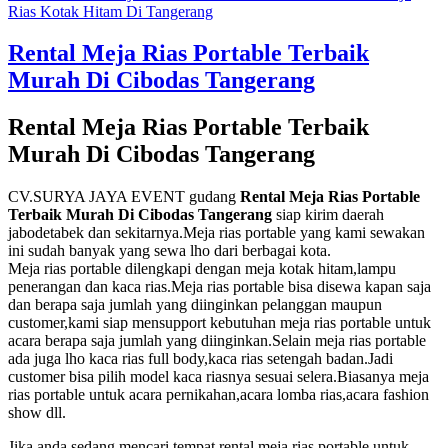
Rias Kotak Hitam Di Tangerang
Rental Meja Rias Portable Terbaik
Murah Di Cibodas Tangerang
Rental Meja Rias Portable Terbaik
Murah Di Cibodas Tangerang
CV.SURYA JAYA EVENT gudang
Rental Meja Rias Portable
Terbaik Murah Di Cibodas Tangerang
siap kirim daerah
jabodetabek dan sekitarnya.Meja rias portable yang kami sewakan
ini sudah banyak yang sewa lho dari berbagai kota.
Meja rias portable dilengkapi dengan meja kotak hitam,lampu
penerangan dan kaca rias.Meja rias portable bisa disewa kapan saja
dan berapa saja jumlah yang diinginkan pelanggan maupun
customer,kami siap mensupport kebutuhan meja rias portable untuk
acara berapa saja jumlah yang diinginkan.Selain meja rias portable
ada juga lho kaca rias full body,kaca rias setengah badan.Jadi
customer bisa pilih model kaca riasnya sesuai selera.Biasanya meja
rias portable untuk acara pernikahan,acara lomba rias,acara fashion
show dll.
Jika anda sedang mencari tempat rental meja rias portable untuk