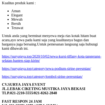
Kualitas produk kami :
Aman
Elegant
Mewah
Bersih
Terawat
Untuk anda yang berminat menyewa meja rias kotak hitam buat
acara,ayo sewa pada kami saja yang kualitasnya bagus dan
harganya juga bersaing.Untuk pemesanan langsung saja hubungi
kami dibawah ini.
https://suryajaya.top/2020/10/02/sewa-kursi-tiffany-kota-tangerang-
selatan-banten-siap-kirim/
https://suryajaya.top/category/sewa-podium-sirine-peesmian/
https://suryajaya.top/category/tombol-sirine-peresmian/
CV.SURYA JAYA EVENT
JL.LEBAK CIKETING MUSTIKA JAYA BEKASI
TLP.021-2210-5555/021-8262-2848
FAST RESPON 24 JAM