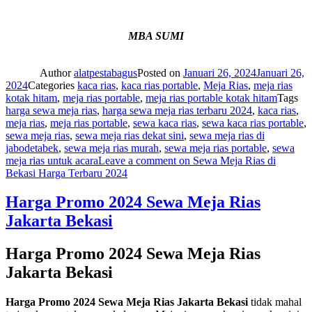
MBA SUMI
Author
alatpestabagus
Posted on
Januari 26, 2024
Januari 26,
2024
Categories
kaca rias
,
kaca rias portable
,
Meja Rias
,
meja rias
kotak hitam
,
meja rias portable
,
meja rias portable kotak hitam
Tags
harga sewa meja rias
,
harga sewa meja rias terbaru 2024
,
kaca rias
,
meja rias
,
meja rias portable
,
sewa kaca rias
,
sewa kaca rias portable
,
sewa meja rias
,
sewa meja rias dekat sini
,
sewa meja rias di
jabodetabek
,
sewa meja rias murah
,
sewa meja rias portable
,
sewa
meja rias untuk acara
Leave a comment
on Sewa Meja Rias di
Bekasi Harga Terbaru 2024
Harga Promo 2024 Sewa Meja Rias
Jakarta Bekasi
Harga Promo 2024 Sewa Meja Rias
Jakarta Bekasi
Harga Promo 2024 Sewa Meja Rias Jakarta Bekasi
tidak mahal