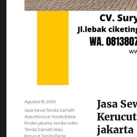
Jasa Se
Posted
Agustus 19, 2025
on
Categories
Jasa Sewa Tenda Sarnafil
Kerucut
Atau Kerucut Tenda Bazar
Roder jakarta
,
tenda roder
,
jakarta
Tenda Sarnafil Atau
Kerucut Tenda Bazar