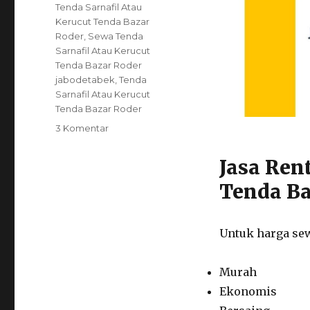
Tenda Sarnafil Atau
Kerucut Tenda Bazar
Roder
,
Sewa Tenda
Sarnafil Atau Kerucut
Tenda Bazar Roder
jabodetabek
,
Tenda
Sarnafil Atau Kerucut
Tenda Bazar Roder
pada
3 Komentar
Jasa
Sewa
Jasa Ren
Tenda
Tenda Ba
Sarnafil
Atau
Kerucut,
Tenda
Untuk harga sew
Bazar,
Roder
Murah
jakarta
Ekonomis