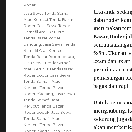
Roder
Jika anda sedan
Tags
Jasa Sewa Tenda Sarnafil
Atau Kerucut Tenda Bazar
dabn roder kam
Roder
,
Jasa Sewa Tenda
merupakan tem
Sarnafil Atau Kerucut
Bazar, Roder ja
Tenda Bazar Roder
bandung
,
Jasa Sewa Tenda
semua kalangan.
Sarnafil Atau Kerucut
5x5m. Ukuran te
Tenda Bazar Roder bekasi
,
2x2m dan 3x3m.
Jasa Sewa Tenda Sarnafil
Atau Kerucut Tenda Bazar
permintaan cus
Roder bogor
,
Jasa Sewa
pemasangan ole
Tenda Sarnafil Atau
bagus dan rapi.
Kerucut Tenda Bazar
Roder cikarang
,
Jasa Sewa
Tenda Sarnafil Atau
Untuk pemesanan
Kerucut Tenda Bazar
menghubungi ka
Roder depok
,
Jasa Sewa
Tenda Sarnafil Atau
sekarang juga d
Kerucut Tenda Bazar
akan memberika
Roder jakarta
,
Jasa Sewa