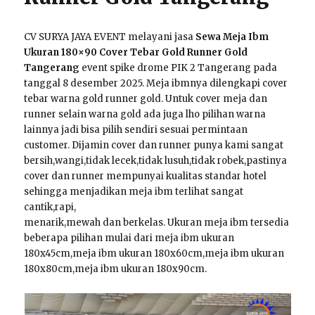
CV SURYA JAYA EVENT melayani jasa
Sewa Meja Ibm
Ukuran 180×90 Cover Tebar Gold Runner Gold
Tangerang
event spike drome PIK 2 Tangerang pada
tanggal 8 desember 2025. Meja ibmnya dilengkapi cover
tebar warna gold runner gold. Untuk cover meja dan
runner selain warna gold ada juga lho pilihan warna
lainnya jadi bisa pilih sendiri sesuai permintaan
customer. Dijamin cover dan runner punya kami sangat
bersih,wangi,tidak lecek,tidak lusuh,tidak robek,pastinya
cover dan runner mempunyai kualitas standar hotel
sehingga menjadikan meja ibm terlihat sangat
cantik,rapi,
menarik,mewah dan berkelas. Ukuran meja ibm tersedia
beberapa pilihan mulai dari meja ibm ukuran
180x45cm,meja ibm ukuran 180x60cm,meja ibm ukuran
180x80cm,meja ibm ukuran 180x90cm.