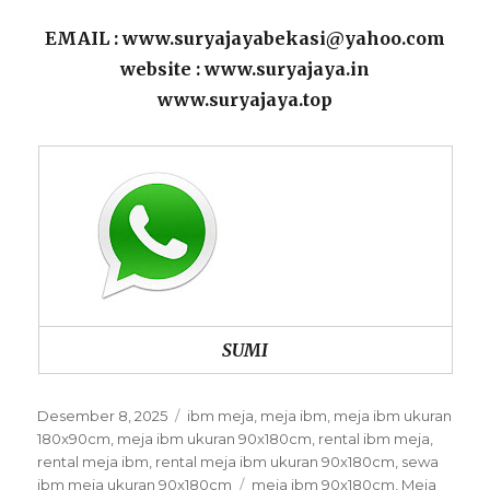
EMAIL : www.suryajayabekasi@yahoo.com
website : www.suryajaya.in
www.suryajaya.top
SUMI
Posted
Categories
Desember 8, 2025
ibm meja
,
meja ibm
,
meja ibm ukuran
on
180x90cm
,
meja ibm ukuran 90x180cm
,
rental ibm meja
,
rental meja ibm
,
rental meja ibm ukuran 90x180cm
,
sewa
Tags
ibm meja ukuran 90x180cm
meja ibm 90x180cm
,
Meja