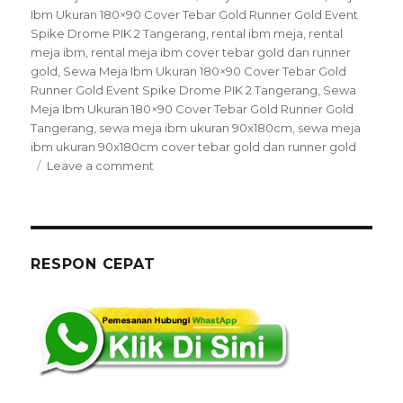
Ibm Ukuran 180×90 Cover Tebar Gold Runner Gold Event
Spike Drome PIK 2 Tangerang
,
rental ibm meja
,
rental
meja ibm
,
rental meja ibm cover tebar gold dan runner
gold
,
Sewa Meja Ibm Ukuran 180×90 Cover Tebar Gold
Runner Gold Event Spike Drome PIK 2 Tangerang
,
Sewa
Meja Ibm Ukuran 180×90 Cover Tebar Gold Runner Gold
Tangerang
,
sewa meja ibm ukuran 90x180cm
,
sewa meja
ibm ukuran 90x180cm cover tebar gold dan runner gold
on
Leave a comment
Sewa
Meja
Ibm
Ukuran
180×90
RESPON CEPAT
Cover
Tebar
Gold
Runner
Gold
Tangerang