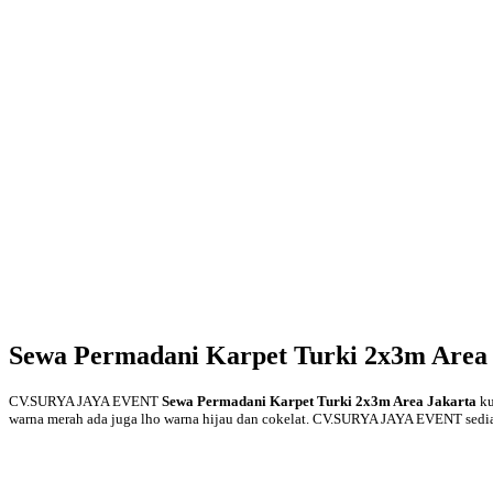
Sewa Permadani Karpet Turki 2x3m Area 
CV.SURYA JAYA EVENT
Sewa Permadani Karpet Turki 2x3m Area Jakarta
ku
warna merah ada juga lho warna hijau dan cokelat. CV.SURYA JAYA EVENT sediaka