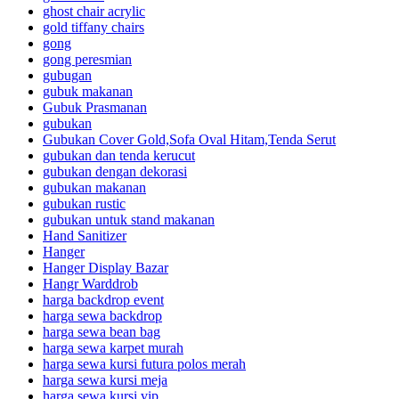
ghost chair acrylic
gold tiffany chairs
gong
gong peresmian
gubugan
gubuk makanan
Gubuk Prasmanan
gubukan
Gubukan Cover Gold,Sofa Oval Hitam,Tenda Serut
gubukan dan tenda kerucut
gubukan dengan dekorasi
gubukan makanan
gubukan rustic
gubukan untuk stand makanan
Hand Sanitizer
Hanger
Hanger Display Bazar
Hangr Warddrob
harga backdrop event
harga sewa backdrop
harga sewa bean bag
harga sewa karpet murah
harga sewa kursi futura polos merah
harga sewa kursi meja
harga sewa kursi vip