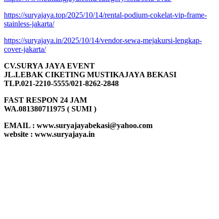
https://suryajaya.top/2025/10/14/rental-podium-cokelat-vip-frame-
stainless-jakarta/
https://suryajaya.in/2025/10/14/vendor-sewa-mejakursi-lengkap-
cover-jakarta/
CV.SURYA JAYA EVENT
JL.LEBAK CIKETING MUSTIKAJAYA BEKASI
TLP.021-2210-5555/021-8262-2848
FAST RESPON 24 JAM
WA.081380711975 ( SUMI )
EMAIL : www.suryajayabekasi@yahoo.com
website : www.suryajaya.in