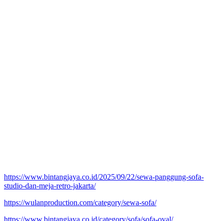
https://www.bintangjaya.co.id/2025/09/22/sewa-panggung-sofa-
studio-dan-meja-retro-jakarta/
https://wulanproduction.com/category/sewa-sofa/
https://www.bintangjaya.co.id/category/sofa/sofa-oval/