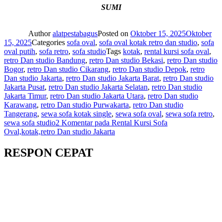
SUMI
Author
alatpestabagus
Posted on
Oktober 15, 2025
Oktober
15, 2025
Categories
sofa oval
,
sofa oval kotak retro dan studio
,
sofa
oval putih
,
sofa retro
,
sofa studio
Tags
kotak
,
rental kursi sofa oval
,
retro Dan studio Bandung
,
retro Dan studio Bekasi
,
retro Dan studio
Bogor
,
retro Dan studio Cikarang
,
retro Dan studio Depok
,
retro
Dan studio Jakarta
,
retro Dan studio Jakarta Barat
,
retro Dan studio
Jakarta Pusat
,
retro Dan studio Jakarta Selatan
,
retro Dan studio
Jakarta Timur
,
retro Dan studio Jakarta Utara
,
retro Dan studio
Karawang
,
retro Dan studio Purwakarta
,
retro Dan studio
Tangerang
,
sewa sofa kotak single
,
sewa sofa oval
,
sewa sofa retro
,
sewa sofa studio
2 Komentar
pada Rental Kursi Sofa
Oval,kotak,retro Dan studio Jakarta
RESPON CEPAT