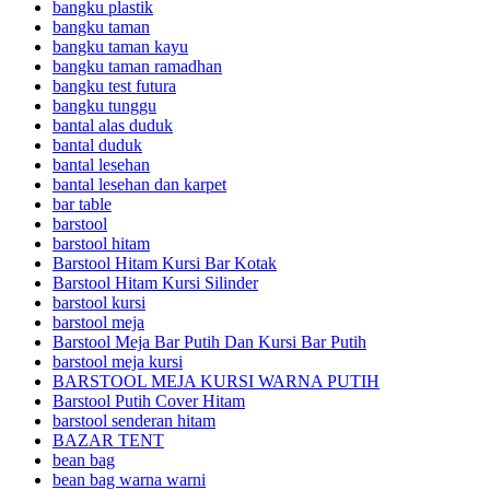
bangku plastik
bangku taman
bangku taman kayu
bangku taman ramadhan
bangku test futura
bangku tunggu
bantal alas duduk
bantal duduk
bantal lesehan
bantal lesehan dan karpet
bar table
barstool
barstool hitam
Barstool Hitam Kursi Bar Kotak
Barstool Hitam Kursi Silinder
barstool kursi
barstool meja
Barstool Meja Bar Putih Dan Kursi Bar Putih
barstool meja kursi
BARSTOOL MEJA KURSI WARNA PUTIH
Barstool Putih Cover Hitam
barstool senderan hitam
BAZAR TENT
bean bag
bean bag warna warni