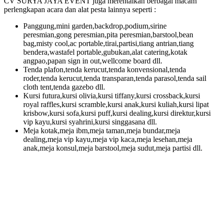
CV SURYA JAYA EVENT juga merentalkan berbagai macam
perlengkapan acara dan alat pesta lainnya seperti :
Panggung,mini garden,backdrop,podium,sirine
peresmian,gong peresmian,pita peresmian,barstool,bean
bag,misty cool,ac portable,tirai,partisi,tiang antrian,tiang
bendera,wastafel portable,gubukan,alat catering,kotak
angpao,papan sign in out,wellcome board dll.
Tenda plafon,tenda kerucut,tenda konvensional,tenda
roder,tenda kerucut,tenda transparan,tenda parasol,tenda sail
cloth tent,tenda gazebo dll.
Kursi futura,kursi olivia,kursi tiffany,kursi crossback,kursi
royal raffles,kursi scramble,kursi anak,kursi kuliah,kursi lipat
krisbow,kursi sofa,kursi puff,kursi dealing,kursi direktur,kursi
vip kayu,kursi syahrini,kursi singgasana dll.
Meja kotak,meja ibm,meja taman,meja bundar,meja
dealing,meja vip kayu,meja vip kaca,meja lesehan,meja
anak,meja konsul,meja barstool,meja sudut,meja partisi dll.