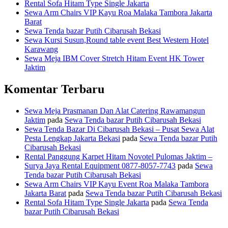
Rental Sofa Hitam Type Single Jakarta
Sewa Arm Chairs VIP Kayu Roa Malaka Tambora Jakarta
Barat
Sewa Tenda bazar Putih Cibarusah Bekasi
Sewa Kursi Susun,Round table event Best Western Hotel
Karawang
Sewa Meja IBM Cover Stretch Hitam Event HK Tower
Jaktim
Komentar Terbaru
Sewa Meja Prasmanan Dan Alat Catering Rawamangun
Jaktim
pada
Sewa Tenda bazar Putih Cibarusah Bekasi
Sewa Tenda Bazar Di Cibarusah Bekasi – Pusat Sewa Alat
Pesta Lengkap Jakarta Bekasi
pada
Sewa Tenda bazar Putih
Cibarusah Bekasi
Rental Panggung Karpet Hitam Novotel Pulomas Jaktim –
Surya Jaya Rental Equipment 0877-8057-7743
pada
Sewa
Tenda bazar Putih Cibarusah Bekasi
Sewa Arm Chairs VIP Kayu Event Roa Malaka Tambora
Jakarta Barat
pada
Sewa Tenda bazar Putih Cibarusah Bekasi
Rental Sofa Hitam Type Single Jakarta
pada
Sewa Tenda
bazar Putih Cibarusah Bekasi