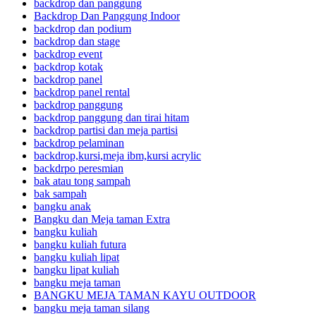
backdrop dan panggung
Backdrop Dan Panggung Indoor
backdrop dan podium
backdrop dan stage
backdrop event
backdrop kotak
backdrop panel
backdrop panel rental
backdrop panggung
backdrop panggung dan tirai hitam
backdrop partisi dan meja partisi
backdrop pelaminan
backdrop,kursi,meja ibm,kursi acrylic
backdrpo peresmian
bak atau tong sampah
bak sampah
bangku anak
Bangku dan Meja taman Extra
bangku kuliah
bangku kuliah futura
bangku kuliah lipat
bangku lipat kuliah
bangku meja taman
BANGKU MEJA TAMAN KAYU OUTDOOR
bangku meja taman silang