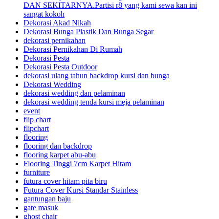
DAN SEKITARNYA.Partisi r8 yang kami sewa kan ini
sangat kokoh
Dekorasi Akad Nikah
Dekorasi Bunga Plastik Dan Bunga Segar
dekorasi pernikahan
Dekorasi Pernikahan Di Rumah
Dekorasi Pesta
Dekorasi Pesta Outdoor
dekorasi ulang tahun backdrop kursi dan bunga
Dekorasi Wedding
dekorasi wedding dan pelaminan
dekorasi wedding tenda kursi meja pelaminan
event
flip chart
flipchart
flooring
flooring dan backdrop
flooring karpet abu-abu
Flooring Tinggi 7cm Karpet Hitam
furniture
futura cover hitam pita biru
Futura Cover Kursi Standar Stainless
gantungan baju
gate masuk
ghost chair