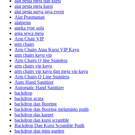
alat pesta meja dan kursi
alat pesta meja kursi
alat pesta surya jaya event
Alat Prasmanan
alatpesta
aneka type sofa
arga sewa meja
Arm Chair VIP
arm chairs
Arm Chairs Atau Kursi VIP Kayu
arm chairs kayu vip
Arm Chairs Q line Stainless
arm chairs vip kayu
arm chairs vip kayu dan meja vip kayu
Arm Chairs,Q Line Stainless
Auto Hand Sanitizer
Automatic Hand Sanitizer
backdrop
backdrop acara
backdrop dan flooring
backdrop dan flooring melaminto putih
backdrop dan karpet
backdrop dan kursi scramble
Backdrop Dan Kursi Scramble Putih
backdrop dan mini garden