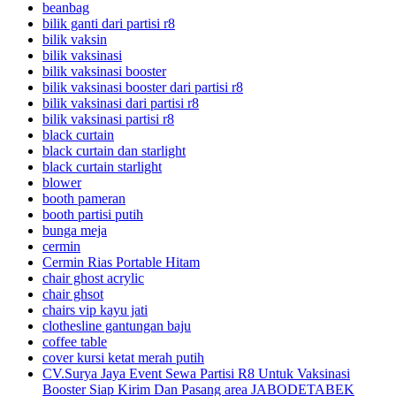
beanbag
bilik ganti dari partisi r8
bilik vaksin
bilik vaksinasi
bilik vaksinasi booster
bilik vaksinasi booster dari partisi r8
bilik vaksinasi dari partisi r8
bilik vaksinasi partisi r8
black curtain
black curtain dan starlight
black curtain starlight
blower
booth pameran
booth partisi putih
bunga meja
cermin
Cermin Rias Portable Hitam
chair ghost acrylic
chair ghsot
chairs vip kayu jati
clothesline gantungan baju
coffee table
cover kursi ketat merah putih
CV.Surya Jaya Event Sewa Partisi R8 Untuk Vaksinasi
Booster Siap Kirim Dan Pasang area JABODETABEK