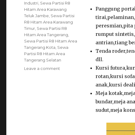
Industri
,
Sewa Partisi R8
Panggung porta
Hitam Area Karawang
Teluk Jambe
,
Sewa Partisi
tirai,pelaminan
R8 Hitam Area Karawang
peresmian,pita
Timur
,
Sewa Partisi R8
rumput sintetis,
Hitam Area Tangerang
,
Sewa Partisi R8 Hitam Area
antrian,tiang be
Tangerang Kota
,
Sewa
Tenda roder,ten
Partisi R8 Hitam Area
dll.
Tangerang Selatan
Kursi futura,kur
on
Leave a comment
Sewa
rotan,kursi sofa
Partisi
anak,kursi deali
R8
Meja kotak,meja
Hitam
Area
bundar,meja ana
Jakarta
sudut,meja kons
Siap
Kirim
Ke
Lokasi