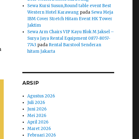
Sewa Kursi Susun,Round table event Best
Western Hotel Karawang
pada
Sewa Meja
IBM Cover Stretch Hitam Event HK Tower
Jaktim
Sewa Arm Chairs VIP Kayu Blok M Jaksel –
Surya Jaya Rental Equipment 0877-8057-
7743
pada
Rental Barstool Senderan
m
hitam Jakarta
ARSIP
Agustus 2026
Juli 2026
Juni 2026
Mei 2026
April 2026
Maret 2026
Februari 2026