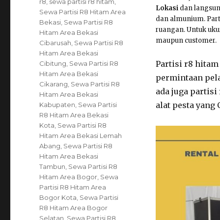
r8
,
sewa partisi r8 hitam
,
Lokasi
dan langsung
Sewa Partisi R8 Hitam Area
dan almunium. Parti
Bekasi
,
Sewa Partisi R8
ruangan. Untuk uku
Hitam Area Bekasi
maupun customer.
Cibarusah
,
Sewa Partisi R8
Hitam Area Bekasi
Partisi r8 hita
Cibitung
,
Sewa Partisi R8
Hitam Area Bekasi
permintaan pela
Cikarang
,
Sewa Partisi R8
ada juga partisi
Hitam Area Bekasi
alat pesta yang
Kabupaten
,
Sewa Partisi
R8 Hitam Area Bekasi
Kota
,
Sewa Partisi R8
Hitam Area Bekasi Lemah
Abang
,
Sewa Partisi R8
Hitam Area Bekasi
Tambun
,
Sewa Partisi R8
Hitam Area Bogor
,
Sewa
Partisi R8 Hitam Area
Bogor Kota
,
Sewa Partisi
R8 Hitam Area Bogor
Selatan
,
Sewa Partisi R8