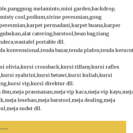
ble,panggung melaminto,mini garden,backdrop,
,misty cool,podium,sirine peresmian,gong
 peresmian,karpet permadani,karpet buana,karper
gubukan,alat catering,barstool,bean bag,tiang
ndera,wastafel portable dll.
da konvensional,tenda bazar,tenda plafon,tenda kerucu
si olivia,kursi crossback,kursi tiffany,kursi rafles
,kursi syahrini,kursi betawi,kursi kuliah,kursi
ng,kursi vip,kursi direktur dll.
 ibm,meja prasmanan,meja vip kaca,meja vip kayu,mej
k,meja lesehan,meja barstool,meja dealing,meja
ul,meja sudut dll.