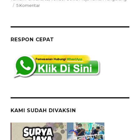
pada
5 Komentar
Vendor
Sewa
Meja
Taman
Bekasi
RESPON CEPAT
Jakarta
Jaminan
Kualitas
KAMI SUDAH DIVAKSIN