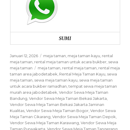
SUMI
Posted
Categories
Januari 12, 2026
meja taman
,
meja taman kayu
,
rental
on
meja taman
,
rental meja taman untuk acara bukber
,
sewa
Tags
meja taman
meja taman
,
rental meja taman
,
rental meja
taman area jabodetabek
,
Rental Meja Taman Kayu
,
sewa
meja taman
,
sewa meja taman kayu
,
sewa meja taman
untuk acara bukber ramadhan
,
tempat sewa meja taman
murah area jabodetabek
,
Vendor Sewa Meja Taman
Bandung
,
Vendor Sewa Meja Taman Bekasi Jakarta
,
Vendor Sewa Meja Taman Bekasi Jakarta Jaminan
Kualitas
,
Vendor Sewa Meja Taman Bogor
,
Vendor Sewa
Meja Taman Cikarang
,
Vendor Sewa Meja Taman Depok
,
Vendor Sewa Meja Taman Karawang
,
Vendor Sewa Meja
Taman Purwakarta
,
Vendor Sewa Meja Taman Tangerang