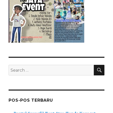
SEA
Search
for:
POS-POS TERBARU