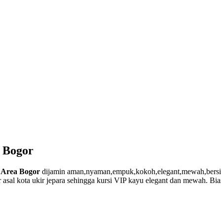
a Bogor
 Area Bogor
dijamin aman,nyaman,empuk,kokoh,elegant,mewah,bersih,t
kir asal kota ukir jepara sehingga kursi VIP kayu elegant dan mewah. Bi