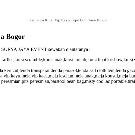
Jasa Sewa Kursi Vip Kayu Type Loui Area Bogor
ea Bogor
ng CV SURYA JAYA EVENT sewakan diantaranya :
l raffles,kursi scramble,kursi anak,kursi kuliah,kursi lipat krisbow,kursi 
 kerucut,tenda transparan,tenda parasol,tenda sail cloth tent,tenda gaze
vip kayu,meja vip kaca,meja lesehan,meja anak,meja konsul,meja barst
esmian,pita peresmian,barstool,bean bag,misty cool,ac portable,tirai,p