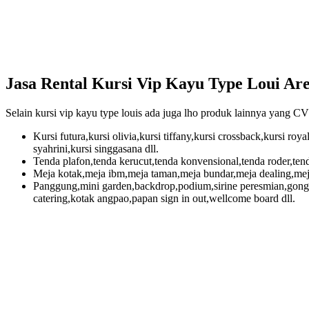
Jasa Rental Kursi Vip Kayu Type Loui Ar
Selain kursi vip kayu type louis ada juga lho produk lainnya ya
Kursi futura,kursi olivia,kursi tiffany,kursi crossback,kursi roya
syahrini,kursi singgasana dll.
Tenda plafon,tenda kerucut,tenda konvensional,tenda roder,tenda
Meja kotak,meja ibm,meja taman,meja bundar,meja dealing,meja 
Panggung,mini garden,backdrop,podium,sirine peresmian,gong per
catering,kotak angpao,papan sign in out,wellcome board dll.