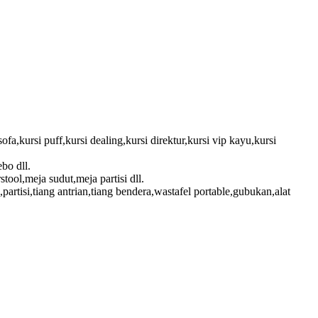
sofa,kursi puff,kursi dealing,kursi direktur,kursi vip kayu,kursi
bo dll.
ool,meja sudut,meja partisi dll.
artisi,tiang antrian,tiang bendera,wastafel portable,gubukan,alat