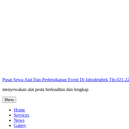
Skip
to
content
Pusat Sewa Alat Dan Perlengkapan Event Di Jabodetabek Tlp.021-
menyewakan alat pesta berkualitas dan lengkap
Menu
Home
Services
News
Galery