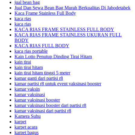
jual bean bag
Jual Dan Sewa Bean Bag Murah Berkualitas Di Jabodetabek
Kaca Frame Stainless Full Body
kaca rias
kaca rias
KACA RIAS FRAME STAINLESS FULL BODY
KACA RIAS FRAME STAINLESS UKURAN FULL
BODY
KACA RIAS FULL BODY
kaca rias portable
Kain Lotto Penutup Dinding Tirai Hitam
kain tirai
kain tirai hitam
kain tirai hitam tinggi 5 meter
kamar ganti dari partisi r8
kamar partisi r8 untuk event vaksinasi booster
kamar vaksin
kamar vaksinasi
kamar vaksinasi booster
kamar vaksinasi booster dari partisi r8
kamar vaksinasi dari partisi r8
Kamera Suhu
karpet
karpet acara
karpet bagus