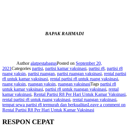
BAPAK RAHMADI
Author
alatpestabagus
Posted on
September 20,
2021
Categories
partisi
,
partisi kamar vaksinasi
,
partisi r8
,
partisi r8
ruang vaksin
,
partisi ruangan
,
partisi ruangan vaksinasi
,
rental partisi
r8 untuk kamar vaksinasi
,
rental partisi r8 untuk ruang vaksinasi
,
ruang vaksin
,
ruangan vaksin
,
ruangan vaksinasi
Tags
partisi r8
untuk kamar vaksinasi
,
partisi r8 untuk ruangan vaksinasi
,
rental
kamar vaksinasi
,
Rental Partisi R8 Per Hari Untuk Kamar Vaksinasi
,
rental partisi r8 untuk ruang vaksinasi
,
rental ruangan vaksinasi
,
tempat sewa partisi r8 termurah dan berkualitas
Leave a comment
on
Rental Partisi R8 Per Hari Untuk Kamar Vaksinasi
RESPON CEPAT