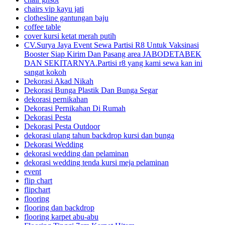
chairs vip kayu jati
clothesline gantungan baju
coffee table
cover kursi ketat merah putih
CV.Surya Jaya Event Sewa Partisi R8 Untuk Vaksinasi
Booster Siap Kirim Dan Pasang area JABODETABEK
DAN SEKITARNYA.Partisi r8 yang kami sewa kan ini
sangat kokoh
Dekorasi Akad Nikah
Dekorasi Bunga Plastik Dan Bunga Segar
dekorasi pernikahan
Dekorasi Pernikahan Di Rumah
Dekorasi Pesta
Dekorasi Pesta Outdoor
dekorasi ulang tahun backdrop kursi dan bunga
Dekorasi Wedding
dekorasi wedding dan pelaminan
dekorasi wedding tenda kursi meja pelaminan
event
flip chart
flipchart
flooring
flooring dan backdrop
flooring karpet abu-abu