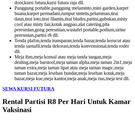
door,kursi futura,kursi futura raja dll.
Panggung portable,panggung melaminto,mini garden,karpet
buana,karpet permadani,rumput sintetis,pelaminan,tirai
daun,tirai loto,tirai filamin,tirai bludru,partisi,gubukan,misty
cool atau misty fan,kotak angpao,alat catering,pita
peresmian,gong peresmian,wastafel portable,podium,sirine
peresmian,partisi r8 dll.
Tenda plafon,tenda transparan,tenda bazar,tenda kerucut atau
tenda sarnafil,tenda dekorasi,tenda konvensional,tenda roder
dll.
Meja ibm,meja konsul atau meja tanda tangan,meja
dealing,meja barstool,meja taman alpha,meja taman 2in1,meja
taman extra,meja taman lipat atau meja taman magic,meja
taman bazar,meja lesehan bundar,meja lesehan kotak,meja
bazar,meja kue,meja kantor,meja anak,meja rias,meja test dll.
SEWA KURSI FUTURA
Rental Partisi R8 Per Hari Untuk Kamar
Vaksinasi