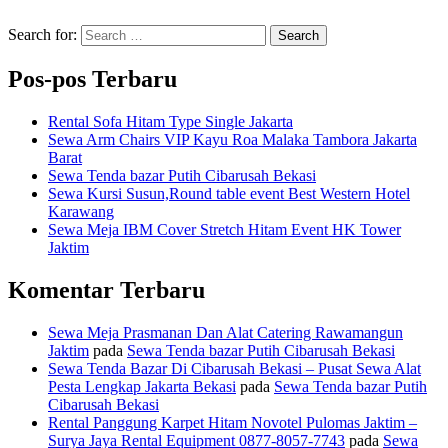
Search for:
Search
Pos-pos Terbaru
Rental Sofa Hitam Type Single Jakarta
Sewa Arm Chairs VIP Kayu Roa Malaka Tambora Jakarta
Barat
Sewa Tenda bazar Putih Cibarusah Bekasi
Sewa Kursi Susun,Round table event Best Western Hotel
Karawang
Sewa Meja IBM Cover Stretch Hitam Event HK Tower
Jaktim
Komentar Terbaru
Sewa Meja Prasmanan Dan Alat Catering Rawamangun
Jaktim
pada
Sewa Tenda bazar Putih Cibarusah Bekasi
Sewa Tenda Bazar Di Cibarusah Bekasi – Pusat Sewa Alat
Pesta Lengkap Jakarta Bekasi
pada
Sewa Tenda bazar Putih
Cibarusah Bekasi
Rental Panggung Karpet Hitam Novotel Pulomas Jaktim –
Surya Jaya Rental Equipment 0877-8057-7743
pada
Sewa