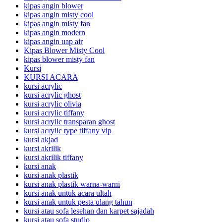
kipas angin blower
kipas angin misty cool
kipas angin misty fan
kipas angin modern
kipas angin uap air
Kipas Blower Misty Cool
kipas blower misty fan
Kursi
KURSI ACARA
kursi acrylic
kursi acrylic ghost
kursi acrylic olivia
kursi acrylic tiffany
kursi acrylic transparan ghost
kursi acrylic type tiffany vip
kursi akjad
kursi akrilik
kursi akrilik tiffany
kursi anak
kursi anak plastik
kursi anak plastik warna-warni
kursi anak untuk acara ultah
kursi anak untuk pesta ulang tahun
kursi atau sofa lesehan dan karpet sajadah
kursi atau sofa studio