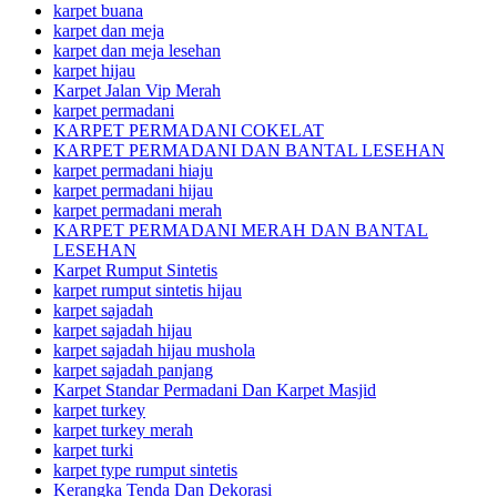
karpet buana
karpet dan meja
karpet dan meja lesehan
karpet hijau
Karpet Jalan Vip Merah
karpet permadani
KARPET PERMADANI COKELAT
KARPET PERMADANI DAN BANTAL LESEHAN
karpet permadani hiaju
karpet permadani hijau
karpet permadani merah
KARPET PERMADANI MERAH DAN BANTAL
LESEHAN
Karpet Rumput Sintetis
karpet rumput sintetis hijau
karpet sajadah
karpet sajadah hijau
karpet sajadah hijau mushola
karpet sajadah panjang
Karpet Standar Permadani Dan Karpet Masjid
karpet turkey
karpet turkey merah
karpet turki
karpet type rumput sintetis
Kerangka Tenda Dan Dekorasi