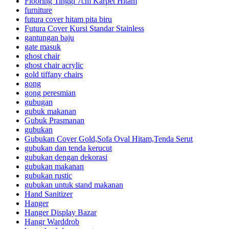
Flooring Tinggi 7cm Karpet Hitam
furniture
futura cover hitam pita biru
Futura Cover Kursi Standar Stainless
gantungan baju
gate masuk
ghost chair
ghost chair acrylic
gold tiffany chairs
gong
gong peresmian
gubugan
gubuk makanan
Gubuk Prasmanan
gubukan
Gubukan Cover Gold,Sofa Oval Hitam,Tenda Serut
gubukan dan tenda kerucut
gubukan dengan dekorasi
gubukan makanan
gubukan rustic
gubukan untuk stand makanan
Hand Sanitizer
Hanger
Hanger Display Bazar
Hangr Warddrob