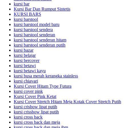
kursi bar
Kursi Bar Dan Rumput Sintetis
KURSI BARS
kursi barstool
kursi barstool model baru
kursi barstool sendera
kursi barstool senderan
kursi barstool senderan hitam
kursi barstool senderan putih
kursi bazar
kursi belajar
kursi bercover
kursi betawi
kursi betawi kayu
kursi busa merah kerangka stainless
kursi chiavari
Kursi Cover Hitam Type Futura
kursi cover pink
Kursi Cover Pink Ketat
Kursi Cover Stretch Hitam Meja Kotak Cover Stretch Putih
kursi crisbow lipat putih
kursi crissbow lipat putih
kursi cross back
kursi cross back dan meja
kursi cross back dan meja ibm