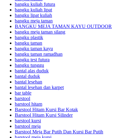
bangku kuliah futura
bangku kuliah lipat
bangku lipat kuliah
bangku meja taman
BANGKU MEJA TAMAN KAYU OUTDOOR
bangku meja taman silang
bangku plastik
bangku taman
bangku taman kayu
bangku taman ramadhan
bangku test futura
bangku tunggu
bantal alas duduk
bantal duduk
bantal lesehan
bantal lesehan dan karpet
bar table
barstool
barstool hitam
Barstool Hitam Kursi Bar Kotak
Barstool Hitam Kursi Silinder
barstool kursi
barstool meja
Barstool Meja Bar Putih Dan Kursi Bar Putih
barstool meja kursi