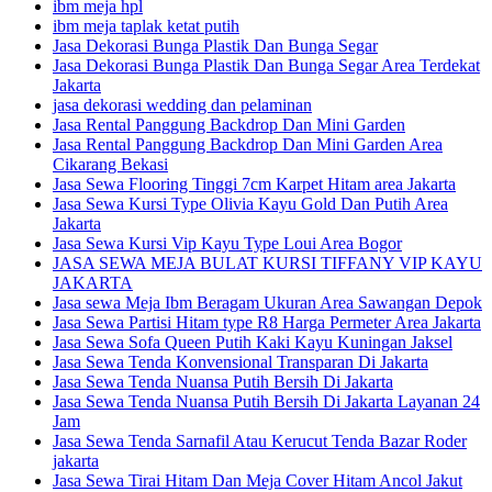
ibm meja hpl
ibm meja taplak ketat putih
Jasa Dekorasi Bunga Plastik Dan Bunga Segar
Jasa Dekorasi Bunga Plastik Dan Bunga Segar Area Terdekat
Jakarta
jasa dekorasi wedding dan pelaminan
Jasa Rental Panggung Backdrop Dan Mini Garden
Jasa Rental Panggung Backdrop Dan Mini Garden Area
Cikarang Bekasi
Jasa Sewa Flooring Tinggi 7cm Karpet Hitam area Jakarta
Jasa Sewa Kursi Type Olivia Kayu Gold Dan Putih Area
Jakarta
Jasa Sewa Kursi Vip Kayu Type Loui Area Bogor
JASA SEWA MEJA BULAT KURSI TIFFANY VIP KAYU
JAKARTA
Jasa sewa Meja Ibm Beragam Ukuran Area Sawangan Depok
Jasa Sewa Partisi Hitam type R8 Harga Permeter Area Jakarta
Jasa Sewa Sofa Queen Putih Kaki Kayu Kuningan Jaksel
Jasa Sewa Tenda Konvensional Transparan Di Jakarta
Jasa Sewa Tenda Nuansa Putih Bersih Di Jakarta
Jasa Sewa Tenda Nuansa Putih Bersih Di Jakarta Layanan 24
Jam
Jasa Sewa Tenda Sarnafil Atau Kerucut Tenda Bazar Roder
jakarta
Jasa Sewa Tirai Hitam Dan Meja Cover Hitam Ancol Jakut