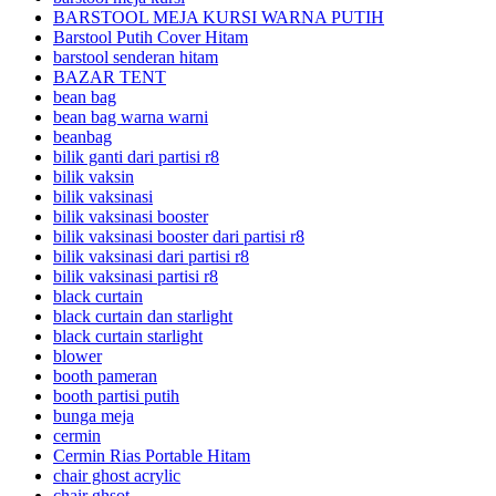
BARSTOOL MEJA KURSI WARNA PUTIH
Barstool Putih Cover Hitam
barstool senderan hitam
BAZAR TENT
bean bag
bean bag warna warni
beanbag
bilik ganti dari partisi r8
bilik vaksin
bilik vaksinasi
bilik vaksinasi booster
bilik vaksinasi booster dari partisi r8
bilik vaksinasi dari partisi r8
bilik vaksinasi partisi r8
black curtain
black curtain dan starlight
black curtain starlight
blower
booth pameran
booth partisi putih
bunga meja
cermin
Cermin Rias Portable Hitam
chair ghost acrylic
chair ghsot