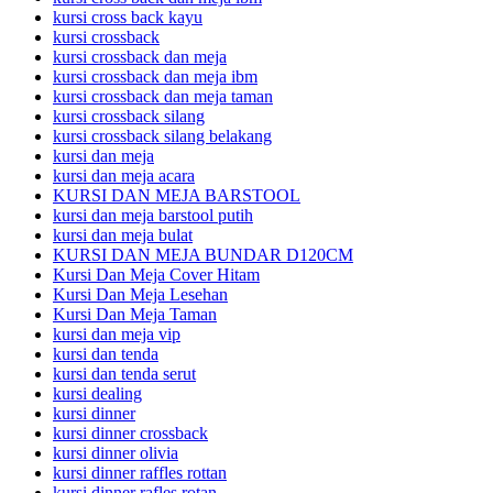
kursi cross back kayu
kursi crossback
kursi crossback dan meja
kursi crossback dan meja ibm
kursi crossback dan meja taman
kursi crossback silang
kursi crossback silang belakang
kursi dan meja
kursi dan meja acara
KURSI DAN MEJA BARSTOOL
kursi dan meja barstool putih
kursi dan meja bulat
KURSI DAN MEJA BUNDAR D120CM
Kursi Dan Meja Cover Hitam
Kursi Dan Meja Lesehan
Kursi Dan Meja Taman
kursi dan meja vip
kursi dan tenda
kursi dan tenda serut
kursi dealing
kursi dinner
kursi dinner crossback
kursi dinner olivia
kursi dinner raffles rottan
kursi dinner rafles rotan