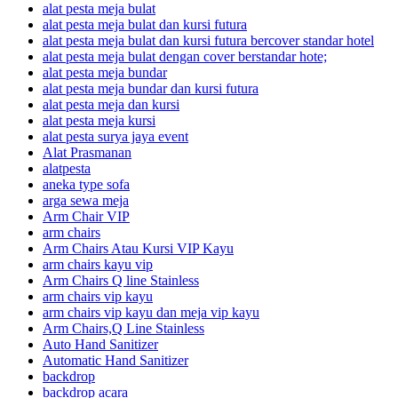
alat pesta meja bulat
alat pesta meja bulat dan kursi futura
alat pesta meja bulat dan kursi futura bercover standar hotel
alat pesta meja bulat dengan cover berstandar hote;
alat pesta meja bundar
alat pesta meja bundar dan kursi futura
alat pesta meja dan kursi
alat pesta meja kursi
alat pesta surya jaya event
Alat Prasmanan
alatpesta
aneka type sofa
arga sewa meja
Arm Chair VIP
arm chairs
Arm Chairs Atau Kursi VIP Kayu
arm chairs kayu vip
Arm Chairs Q line Stainless
arm chairs vip kayu
arm chairs vip kayu dan meja vip kayu
Arm Chairs,Q Line Stainless
Auto Hand Sanitizer
Automatic Hand Sanitizer
backdrop
backdrop acara