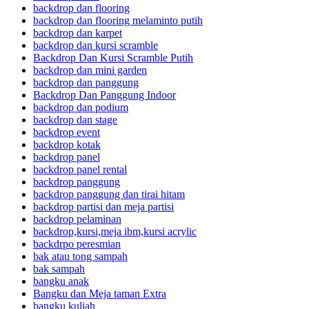
backdrop dan flooring
backdrop dan flooring melaminto putih
backdrop dan karpet
backdrop dan kursi scramble
Backdrop Dan Kursi Scramble Putih
backdrop dan mini garden
backdrop dan panggung
Backdrop Dan Panggung Indoor
backdrop dan podium
backdrop dan stage
backdrop event
backdrop kotak
backdrop panel
backdrop panel rental
backdrop panggung
backdrop panggung dan tirai hitam
backdrop partisi dan meja partisi
backdrop pelaminan
backdrop,kursi,meja ibm,kursi acrylic
backdrpo peresmian
bak atau tong sampah
bak sampah
bangku anak
Bangku dan Meja taman Extra
bangku kuliah