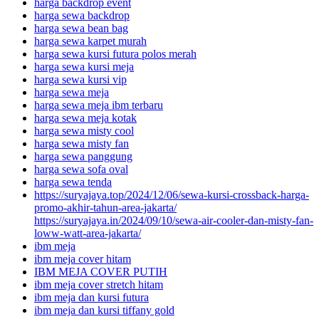
harga backdrop event
harga sewa backdrop
harga sewa bean bag
harga sewa karpet murah
harga sewa kursi futura polos merah
harga sewa kursi meja
harga sewa kursi vip
harga sewa meja
harga sewa meja ibm terbaru
harga sewa meja kotak
harga sewa misty cool
harga sewa misty fan
harga sewa panggung
harga sewa sofa oval
harga sewa tenda
https://suryajaya.top/2024/12/06/sewa-kursi-crossback-harga-
promo-akhir-tahun-area-jakarta/
https://suryajaya.in/2024/09/10/sewa-air-cooler-dan-misty-fan-
loww-watt-area-jakarta/
ibm meja
ibm meja cover hitam
IBM MEJA COVER PUTIH
ibm meja cover stretch hitam
ibm meja dan kursi futura
ibm meja dan kursi tiffany gold