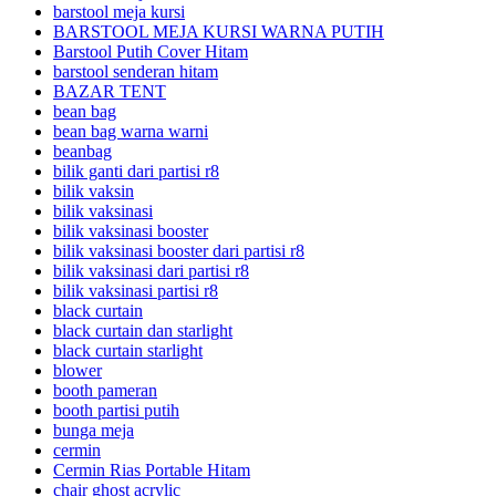
barstool meja kursi
BARSTOOL MEJA KURSI WARNA PUTIH
Barstool Putih Cover Hitam
barstool senderan hitam
BAZAR TENT
bean bag
bean bag warna warni
beanbag
bilik ganti dari partisi r8
bilik vaksin
bilik vaksinasi
bilik vaksinasi booster
bilik vaksinasi booster dari partisi r8
bilik vaksinasi dari partisi r8
bilik vaksinasi partisi r8
black curtain
black curtain dan starlight
black curtain starlight
blower
booth pameran
booth partisi putih
bunga meja
cermin
Cermin Rias Portable Hitam
chair ghost acrylic