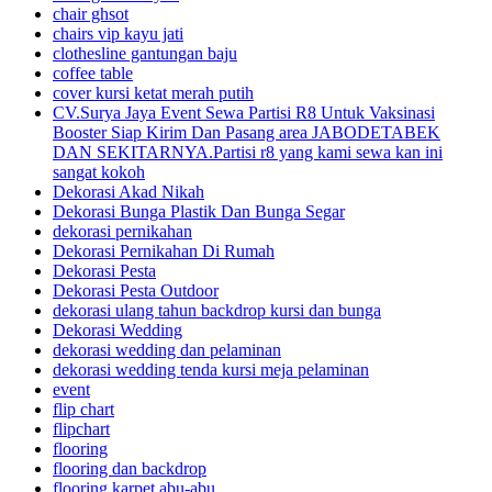
chair ghsot
chairs vip kayu jati
clothesline gantungan baju
coffee table
cover kursi ketat merah putih
CV.Surya Jaya Event Sewa Partisi R8 Untuk Vaksinasi
Booster Siap Kirim Dan Pasang area JABODETABEK
DAN SEKITARNYA.Partisi r8 yang kami sewa kan ini
sangat kokoh
Dekorasi Akad Nikah
Dekorasi Bunga Plastik Dan Bunga Segar
dekorasi pernikahan
Dekorasi Pernikahan Di Rumah
Dekorasi Pesta
Dekorasi Pesta Outdoor
dekorasi ulang tahun backdrop kursi dan bunga
Dekorasi Wedding
dekorasi wedding dan pelaminan
dekorasi wedding tenda kursi meja pelaminan
event
flip chart
flipchart
flooring
flooring dan backdrop
flooring karpet abu-abu