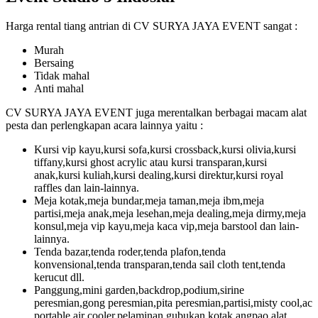
Harga rental tiang antrian di CV SURYA JAYA EVENT sangat :
Murah
Bersaing
Tidak mahal
Anti mahal
CV SURYA JAYA EVENT juga merentalkan berbagai macam alat
pesta dan perlengkapan acara lainnya yaitu :
Kursi vip kayu,kursi sofa,kursi crossback,kursi olivia,kursi
tiffany,kursi ghost acrylic atau kursi transparan,kursi
anak,kursi kuliah,kursi dealing,kursi direktur,kursi royal
raffles dan lain-lainnya.
Meja kotak,meja bundar,meja taman,meja ibm,meja
partisi,meja anak,meja lesehan,meja dealing,meja dirmy,meja
konsul,meja vip kayu,meja kaca vip,meja barstool dan lain-
lainnya.
Tenda bazar,tenda roder,tenda plafon,tenda
konvensional,tenda transparan,tenda sail cloth tent,tenda
kerucut dll.
Panggung,mini garden,backdrop,podium,sirine
peresmian,gong peresmian,pita peresmian,partisi,misty cool,ac
portable,air cooler,pelaminan,gubukan,kotak angpao,alat