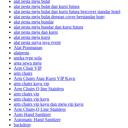
alat pesta meja bulat
alat pesta meja bulat dan kursi futura
alat pesta meja bulat dan kursi futura bercover standar hotel
alat pesta meja bulat dengan cover berstandar hote;
alat pesta meja bundar
alat pesta meja bundar dan kursi futura
alat pesta meja dan kursi
alat pesta meja kursi
alat pesta surya jaya event
Alat Prasmanan
alatpesta
aneka type sofa
arga sewa meja
Arm Chair VIP
arm chairs
Arm Chairs Atau Kursi VIP Kayu
arm chairs kayu vip
Arm Chairs Q line Stainless
arm chairs vip
arm chairs vip kayu
arm chairs vip kayu dan meja vip kayu
Arm Chairs,Q Line Stainless
Auto Hand Sanitizer
Automatic Hand Sanitizer
backdrop