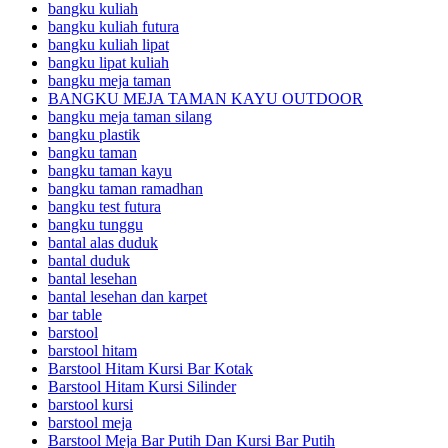
bangku kuliah
bangku kuliah futura
bangku kuliah lipat
bangku lipat kuliah
bangku meja taman
BANGKU MEJA TAMAN KAYU OUTDOOR
bangku meja taman silang
bangku plastik
bangku taman
bangku taman kayu
bangku taman ramadhan
bangku test futura
bangku tunggu
bantal alas duduk
bantal duduk
bantal lesehan
bantal lesehan dan karpet
bar table
barstool
barstool hitam
Barstool Hitam Kursi Bar Kotak
Barstool Hitam Kursi Silinder
barstool kursi
barstool meja
Barstool Meja Bar Putih Dan Kursi Bar Putih