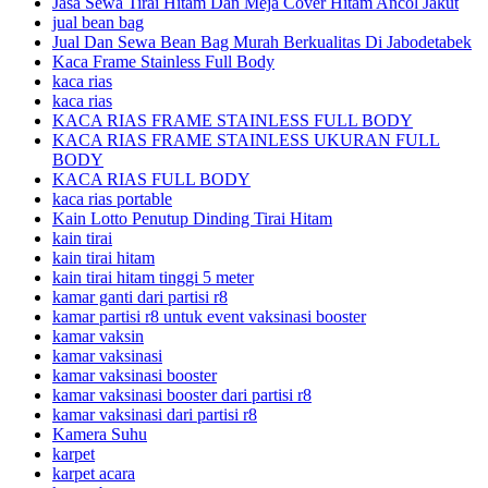
Jasa Sewa Tirai Hitam Dan Meja Cover Hitam Ancol Jakut
jual bean bag
Jual Dan Sewa Bean Bag Murah Berkualitas Di Jabodetabek
Kaca Frame Stainless Full Body
kaca rias
kaca rias
KACA RIAS FRAME STAINLESS FULL BODY
KACA RIAS FRAME STAINLESS UKURAN FULL
BODY
KACA RIAS FULL BODY
kaca rias portable
Kain Lotto Penutup Dinding Tirai Hitam
kain tirai
kain tirai hitam
kain tirai hitam tinggi 5 meter
kamar ganti dari partisi r8
kamar partisi r8 untuk event vaksinasi booster
kamar vaksin
kamar vaksinasi
kamar vaksinasi booster
kamar vaksinasi booster dari partisi r8
kamar vaksinasi dari partisi r8
Kamera Suhu
karpet
karpet acara