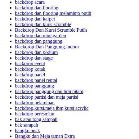
backdrop acara
backdrop dan flooring
backdrop dan flooring melaminto putih
backdrop dan karpet
backdrop dan kursi scramble
Backdrop Dan Kursi Scramble Putih
backdrop dan mini garden
backdrop dan panggung
Backdrop Dan Panggung Indoor
backdrop dan podium
backdrop dan stage
backdrop event
backdrop kotak
backdrop panel
backdrop panel rental
backdrop panggung
backdrop panggung dan tirai hitam
backdrop partisi dan meja partisi
backdrop pelaminan
backdrop,kursi,meja ibm,kursi acrylic
backdrpo peresmian
bak atau tong sampah
bak sampah
bangku anak
Bangku dan Meja taman Extra