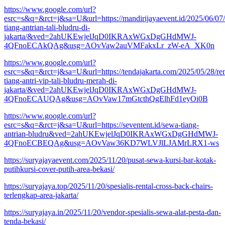
https://www.google.com/url?
esrc=s&q=&rct=j&sa=U&url=https://mandirijayaevent.id/2025/06/07
tiang-antrian-tali-bludru-di-
jakarta/&ved=2ahUKEwjelJqD0IKRAxWGxDgGHdMWJ-
4QFnoECAkQAg&usg=AOvVaw2auVMFakxLr_zW-eA_XK0n
https://www.google.com/url?
esrc=s&q=&rct=j&sa=U&url=https://tendajakarta.com/2025/05/28/ren
tiang-antri-vip-tali-bludru-merah-di-
jakarta/&ved=2ahUKEwjelJqD0IKRAxWGxDgGHdMWJ-
4QFnoECAUQAg&usg=AOvVaw17mGtcthQgElhFd1eyOi0B
https://www.google.com/url?
esrc=s&q=&rct=j&sa=U&url=https://seventent.id/sewa-tiang-
antrian-bludru&ved=2ahUKEwjelJqD0IKRAxWGxDgGHdMWJ-
4QFnoECBEQAg&usg=AOvVaw36KD7WLVJlLJAMrLRX1-ws
https://suryajayaevent.com/2025/11/20/pusat-sewa-kursi-bar-kotak-
putihkursi-cover-putih-area-bekasi/
https://suryajaya.top/2025/11/20/spesialis-rental-cross-back-chairs-
terlengkap-area-jakarta/
https://suryajaya.in/2025/11/20/vendor-spesialis-sewa-alat-pesta-dan-
tenda-bekasi/