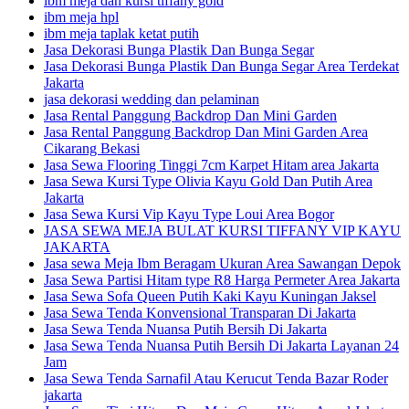
ibm meja dan kursi tiffany gold
ibm meja hpl
ibm meja taplak ketat putih
Jasa Dekorasi Bunga Plastik Dan Bunga Segar
Jasa Dekorasi Bunga Plastik Dan Bunga Segar Area Terdekat
Jakarta
jasa dekorasi wedding dan pelaminan
Jasa Rental Panggung Backdrop Dan Mini Garden
Jasa Rental Panggung Backdrop Dan Mini Garden Area
Cikarang Bekasi
Jasa Sewa Flooring Tinggi 7cm Karpet Hitam area Jakarta
Jasa Sewa Kursi Type Olivia Kayu Gold Dan Putih Area
Jakarta
Jasa Sewa Kursi Vip Kayu Type Loui Area Bogor
JASA SEWA MEJA BULAT KURSI TIFFANY VIP KAYU
JAKARTA
Jasa sewa Meja Ibm Beragam Ukuran Area Sawangan Depok
Jasa Sewa Partisi Hitam type R8 Harga Permeter Area Jakarta
Jasa Sewa Sofa Queen Putih Kaki Kayu Kuningan Jaksel
Jasa Sewa Tenda Konvensional Transparan Di Jakarta
Jasa Sewa Tenda Nuansa Putih Bersih Di Jakarta
Jasa Sewa Tenda Nuansa Putih Bersih Di Jakarta Layanan 24
Jam
Jasa Sewa Tenda Sarnafil Atau Kerucut Tenda Bazar Roder
jakarta