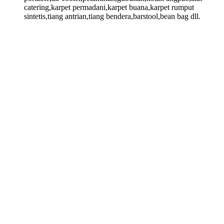
catering,karpet permadani,karpet buana,karpet rumput
sintetis,tiang antrian,tiang bendera,barstool,bean bag dll.