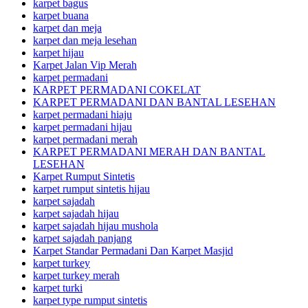
karpet bagus
karpet buana
karpet dan meja
karpet dan meja lesehan
karpet hijau
Karpet Jalan Vip Merah
karpet permadani
KARPET PERMADANI COKELAT
KARPET PERMADANI DAN BANTAL LESEHAN
karpet permadani hiaju
karpet permadani hijau
karpet permadani merah
KARPET PERMADANI MERAH DAN BANTAL
LESEHAN
Karpet Rumput Sintetis
karpet rumput sintetis hijau
karpet sajadah
karpet sajadah hijau
karpet sajadah hijau mushola
karpet sajadah panjang
Karpet Standar Permadani Dan Karpet Masjid
karpet turkey
karpet turkey merah
karpet turki
karpet type rumput sintetis