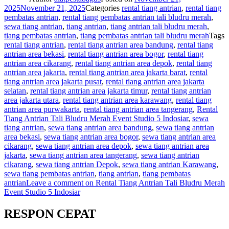
2025
November 21, 2025
Categories
rental tiang antrian
,
rental tiang
pembatas antrian
,
rental tiang pembatas antrian tali bludru merah
,
sewa tiang antrian
,
tiang antrian
,
tiang antrian tali bludru merah
,
tiang pembatas antrian
,
tiang pembatas antrian tali bludru merah
Tags
rental tiang antrian
,
rental tiang antrian area bandung
,
rental tiang
antrian area bekasi
,
rental tiang antrian area bogor
,
rental tiang
antrian area cikarang
,
rental tiang antrian area depok
,
rental tiang
antrian area jakarta
,
rental tiang antrian area jakarta barat
,
rental
tiang antrian area jakarta pusat
,
rental tiang antrian area jakarta
selatan
,
rental tiang antrian area jakarta timur
,
rental tiang antrian
area jakarta utara
,
rental tiang antrian area karawang
,
rental tiang
antrian area purwakarta
,
rental tiang antrian area tangerang
,
Rental
Tiang Antrian Tali Bludru Merah Event Studio 5 Indosiar
,
sewa
tiang antrian
,
sewa tiang antrian area bandung
,
sewa tiang antrian
area bekasi
,
sewa tiang antrian area bogor
,
sewa tiang antrian area
cikarang
,
sewa tiang antrian area depok
,
sewa tiang antrian area
jakarta
,
sewa tiang antrian area tangerang
,
sewa tiang antrian
cikarang
,
sewa tiang antrian Depok
,
sewa tiang antrian Karawang
,
sewa tiang pembatas antrian
,
tiang antrian
,
tiang pembatas
antrian
Leave a comment
on Rental Tiang Antrian Tali Bludru Merah
Event Studio 5 Indosiar
RESPON CEPAT