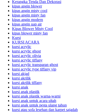
Kerangka Tenda Dan Dekorasi
kipas angin blower
kipas angin misty cool
kipas angin misty fan
kipas angin modern
kipas angin uap air
Kipas Blower Misty Cool
kipas blower misty fan
Kursi
KURSI ACARA
kursi acrylic
kursi acrylic ghost
kursi acrylic olivia
kursi acrylic tiffany
kursi acrylic transparan ghost
kursi acrylic type tiffany vip
kursi akjad
kursi akrilik
kursi akrilik tiffany
kursi anak
kursi anak plastik
kursi anak plastik warna-warni
kursi anak untuk acara ultah
kursi anak untuk pesta ulang tahun
kursi atau sofa lesehan dan karpet sajadah