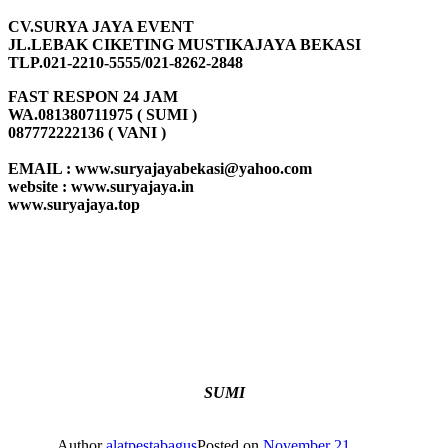
CV.SURYA JAYA EVENT
JL.LEBAK CIKETING MUSTIKAJAYA BEKASI
TLP.021-2210-5555/021-8262-2848
FAST RESPON 24 JAM
WA.081380711975 ( SUMI )
087772222136 ( VANI )
EMAIL : www.suryajayabekasi@yahoo.com
website : www.suryajaya.in
www.suryajaya.top
SUMI
Author
alatpestabagus
Posted on
November 21,