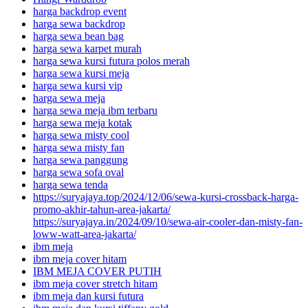
harga backdrop event
harga sewa backdrop
harga sewa bean bag
harga sewa karpet murah
harga sewa kursi futura polos merah
harga sewa kursi meja
harga sewa kursi vip
harga sewa meja
harga sewa meja ibm terbaru
harga sewa meja kotak
harga sewa misty cool
harga sewa misty fan
harga sewa panggung
harga sewa sofa oval
harga sewa tenda
https://suryajaya.top/2024/12/06/sewa-kursi-crossback-harga-
promo-akhir-tahun-area-jakarta/
https://suryajaya.in/2024/09/10/sewa-air-cooler-dan-misty-fan-
loww-watt-area-jakarta/
ibm meja
ibm meja cover hitam
IBM MEJA COVER PUTIH
ibm meja cover stretch hitam
ibm meja dan kursi futura