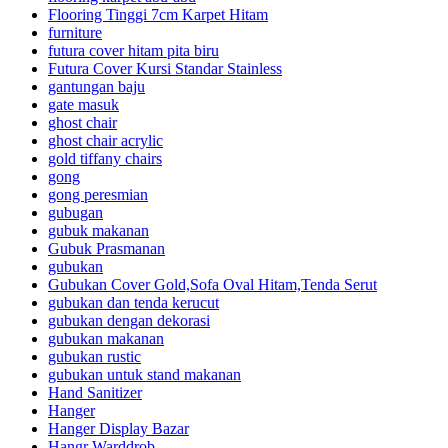
Flooring Tinggi 7cm Karpet Hitam
furniture
futura cover hitam pita biru
Futura Cover Kursi Standar Stainless
gantungan baju
gate masuk
ghost chair
ghost chair acrylic
gold tiffany chairs
gong
gong peresmian
gubugan
gubuk makanan
Gubuk Prasmanan
gubukan
Gubukan Cover Gold,Sofa Oval Hitam,Tenda Serut
gubukan dan tenda kerucut
gubukan dengan dekorasi
gubukan makanan
gubukan rustic
gubukan untuk stand makanan
Hand Sanitizer
Hanger
Hanger Display Bazar
Hangr Warddrob