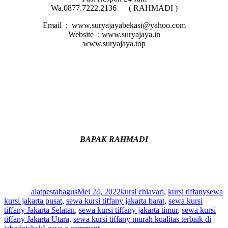
Wa.0877.7222.2136 ( RAHMADI )
Email : www.suryajayabekasi@yahoo.com
Website : www.suryajaya.in
www.suryajaya.top
BAPAK RAHMADI
Author
Posted
Categories
Tags
on
alatpestabagus
Mei 24, 2022
kursi chiavari
,
kursi tiffany
sewa
kursi jakarta pusat
,
sewa kursi tiffany jakarta barat
,
sewa kursi
tiffany Jakarta Selatan
,
sewa kursi tiffany jakarta timur
,
sewa kursi
tiffany Jakarta Utara
,
sewa kursi tiffany murah kualitas terbaik di
on