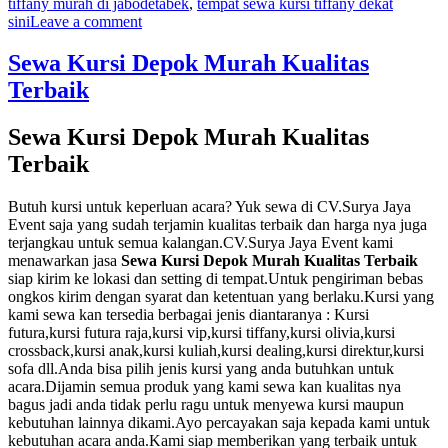
tiffany murah di jabodetabek
,
tempat sewa kursi tiffany dekat
on
sini
Leave a comment
Sewa
Kursi
Sewa Kursi Depok Murah Kualitas
Tiffany
Terbaik
Jakarta
Harga
Murah
Sewa Kursi Depok Murah Kualitas
Kualitas
Terbaik
Terbaik
Butuh kursi untuk keperluan acara? Yuk sewa di CV.Surya Jaya
Event saja yang sudah terjamin kualitas terbaik dan harga nya juga
terjangkau untuk semua kalangan.CV.Surya Jaya Event kami
menawarkan jasa
Sewa Kursi Depok Murah Kualitas Terbaik
siap kirim ke lokasi dan setting di tempat.Untuk pengiriman bebas
ongkos kirim dengan syarat dan ketentuan yang berlaku.Kursi yang
kami sewa kan tersedia berbagai jenis diantaranya : Kursi
futura,kursi futura raja,kursi vip,kursi tiffany,kursi olivia,kursi
crossback,kursi anak,kursi kuliah,kursi dealing,kursi direktur,kursi
sofa dll.Anda bisa pilih jenis kursi yang anda butuhkan untuk
acara.Dijamin semua produk yang kami sewa kan kualitas nya
bagus jadi anda tidak perlu ragu untuk menyewa kursi maupun
kebutuhan lainnya dikami.Ayo percayakan saja kepada kami untuk
kebutuhan acara anda.Kami siap memberikan yang terbaik untuk