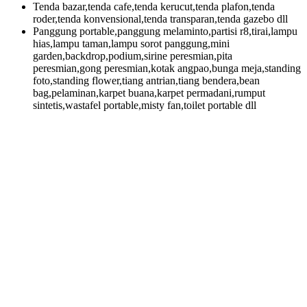
Tenda bazar,tenda cafe,tenda kerucut,tenda plafon,tenda
roder,tenda konvensional,tenda transparan,tenda gazebo dll
Panggung portable,panggung melaminto,partisi r8,tirai,lampu
hias,lampu taman,lampu sorot panggung,mini
garden,backdrop,podium,sirine peresmian,pita
peresmian,gong peresmian,kotak angpao,bunga meja,standing
foto,standing flower,tiang antrian,tiang bendera,bean
bag,pelaminan,karpet buana,karpet permadani,rumput
sintetis,wastafel portable,misty fan,toilet portable dll