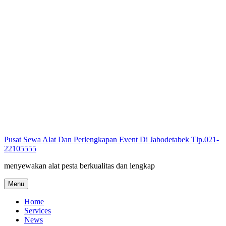
Skip
to
content
Pusat Sewa Alat Dan Perlengkapan Event Di Jabodetabek Tlp.021-
22105555
menyewakan alat pesta berkualitas dan lengkap
Menu
Home
Services
News