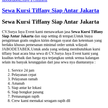
jabodetabek
Leave a comment
Sewa
Kursi
Sewa Kursi Tiffany Siap Antar Jakarta
Tiffany
Jakarta
Sewa Kursi Tiffany Siap Antar Jakarta
Pusat
Siap
Setting
CV.Surya Jaya Event kami menawarkan jasa
Sewa Kursi Tiffany
Di
Siap Antar Jakarta
dan siap setting di tempat.Untuk biaya
Tempat
pengiriman gratis ongkos kirim dengan syarat dan ketentuan yang
berlaku khusus pemesanan minimal order untuk wilayah
JABODETABEK.Untuk anda yang sedang membutuhkan kursi
tiffany buat acara bisa sewa di CV.Surya Jaya Event kami yang
kualitas terbaik dan harga nya terjangkau untuk semua kalangan
selain itu banyak keunggulan dari jasa sewa nya diantaranya :
Service 24 jam
Pelayanan cepat
Pelayanan ramah
Amanah
Siap antar ke lokasi
Siap bongkar pasang
Pemasangan rapih
Crew kami memakai seragam rapih dll