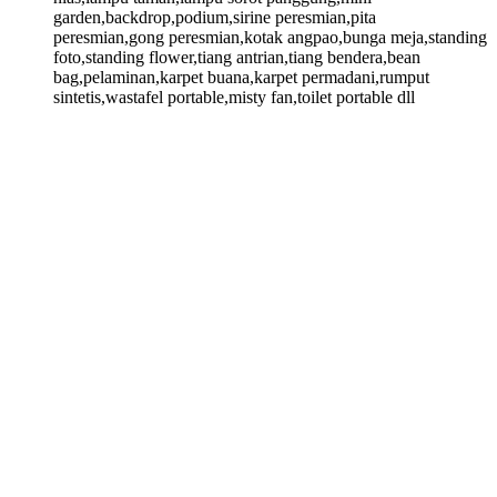
garden,backdrop,podium,sirine peresmian,pita
peresmian,gong peresmian,kotak angpao,bunga meja,standing
foto,standing flower,tiang antrian,tiang bendera,bean
bag,pelaminan,karpet buana,karpet permadani,rumput
sintetis,wastafel portable,misty fan,toilet portable dll