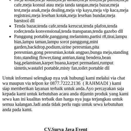
cafe,meja konsul atau meja tanda tangan,meja bazar,meja
test,meja anak,meja dealing,meja vip kayu,meja vip kaca,meja
registrasi,meja lesehan kotak,meja lesehan bundar,meja
barstool dll
Tenda bazar,tenda cafe,tenda kerucut,tenda plafon,tenda
roder,tenda konvensional,tenda transparan,tenda gazebo dll
Panggung portable,panggung melaminto,partisi r8,tirai,lampu
hias,lampu taman,lampu sorot panggung,mini
garden,backdrop,podium,sirine peresmian,pita
peresmian,gong peresmian,kotak angpao,bunga meja,standing
foto,standing flower,tiang antrian,tiang bendera,bean
bag,pelaminan,karpet buana,karpet permadani,rumput
sintetis,wastafel portable,misty fan,toilet portable dll
Untuk informasi selengkap nya yuk hubungi kami melalui via chat
wa maupun via telpon ke 0877.7222.2136 ( RAHMADI ) kami
siap memberikan layanan terbaik untuk anda.Ayo percayakan saja
kepada kami untuk kebutuhan acara anda dijamin produk yang kami
sewa kan ini kualitas terbaik dan harga nya juga terjangkau untuk
semua kalangan.Jadi anda tidak perlu ragu untuk sewa kebutuhan
anda pada kami.
CV.Surya Jaya Event