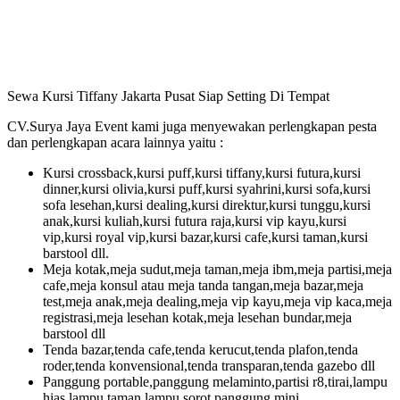
Sewa Kursi Tiffany Jakarta Pusat Siap Setting Di Tempat
CV.Surya Jaya Event kami juga menyewakan perlengkapan pesta
dan perlengkapan acara lainnya yaitu :
Kursi crossback,kursi puff,kursi tiffany,kursi futura,kursi
dinner,kursi olivia,kursi puff,kursi syahrini,kursi sofa,kursi
sofa lesehan,kursi dealing,kursi direktur,kursi tunggu,kursi
anak,kursi kuliah,kursi futura raja,kursi vip kayu,kursi
vip,kursi royal vip,kursi bazar,kursi cafe,kursi taman,kursi
barstool dll.
Meja kotak,meja sudut,meja taman,meja ibm,meja partisi,meja
cafe,meja konsul atau meja tanda tangan,meja bazar,meja
test,meja anak,meja dealing,meja vip kayu,meja vip kaca,meja
registrasi,meja lesehan kotak,meja lesehan bundar,meja
barstool dll
Tenda bazar,tenda cafe,tenda kerucut,tenda plafon,tenda
roder,tenda konvensional,tenda transparan,tenda gazebo dll
Panggung portable,panggung melaminto,partisi r8,tirai,lampu
hias,lampu taman,lampu sorot panggung,mini