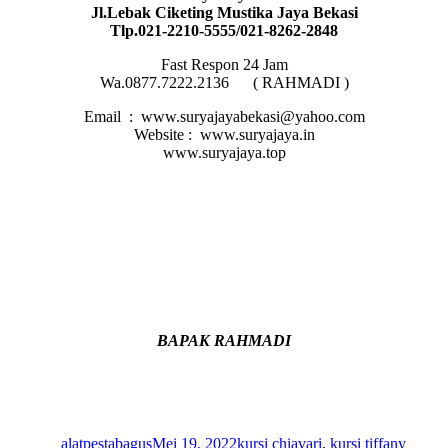
Jl.Lebak Ciketing Mustika Jaya Bekasi
Tlp.021-2210-5555/021-8262-2848
Fast Respon 24 Jam
Wa.0877.7222.2136 ( RAHMADI )
Email : www.suryajayabekasi@yahoo.com
Website : www.suryajaya.in
www.suryajaya.top
BAPAK RAHMADI
Author
Posted
Categories
Tags
on
alatpestabagus
Mei 19, 2022
kursi chiavari
,
kursi tiffany