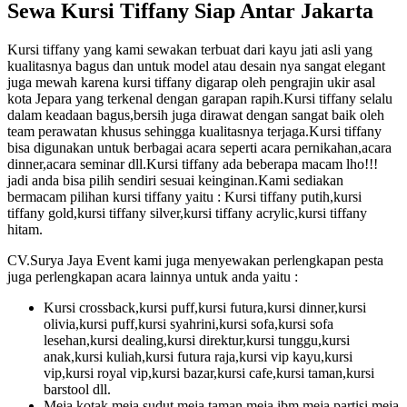
Sewa Kursi Tiffany Siap Antar Jakarta
Kursi tiffany yang kami sewakan terbuat dari kayu jati asli yang
kualitasnya bagus dan untuk model atau desain nya sangat elegant
juga mewah karena kursi tiffany digarap oleh pengrajin ukir asal
kota Jepara yang terkenal dengan garapan rapih.Kursi tiffany selalu
dalam keadaan bagus,bersih juga dirawat dengan sangat baik oleh
team perawatan khusus sehingga kualitasnya terjaga.Kursi tiffany
bisa digunakan untuk berbagai acara seperti acara pernikahan,acara
dinner,acara seminar dll.Kursi tiffany ada beberapa macam lho!!!
jadi anda bisa pilih sendiri sesuai keinginan.Kami sediakan
bermacam pilihan kursi tiffany yaitu : Kursi tiffany putih,kursi
tiffany gold,kursi tiffany silver,kursi tiffany acrylic,kursi tiffany
hitam.
CV.Surya Jaya Event kami juga menyewakan perlengkapan pesta
juga perlengkapan acara lainnya untuk anda yaitu :
Kursi crossback,kursi puff,kursi futura,kursi dinner,kursi
olivia,kursi puff,kursi syahrini,kursi sofa,kursi sofa
lesehan,kursi dealing,kursi direktur,kursi tunggu,kursi
anak,kursi kuliah,kursi futura raja,kursi vip kayu,kursi
vip,kursi royal vip,kursi bazar,kursi cafe,kursi taman,kursi
barstool dll.
Meja kotak,meja sudut,meja taman,meja ibm,meja partisi,meja