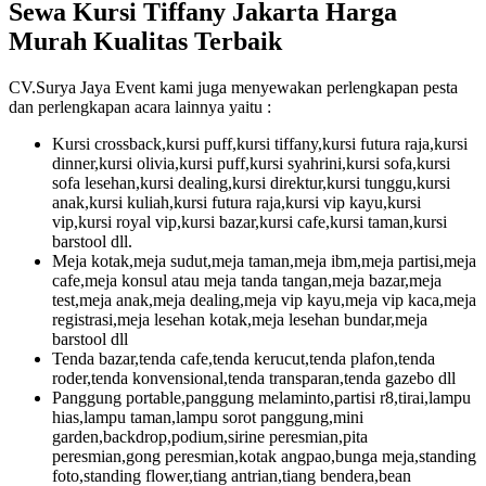
Sewa Kursi Tiffany Jakarta Harga
Murah Kualitas Terbaik
CV.Surya Jaya Event kami juga menyewakan perlengkapan pesta
dan perlengkapan acara lainnya yaitu :
Kursi crossback,kursi puff,kursi tiffany,kursi futura raja,kursi
dinner,kursi olivia,kursi puff,kursi syahrini,kursi sofa,kursi
sofa lesehan,kursi dealing,kursi direktur,kursi tunggu,kursi
anak,kursi kuliah,kursi futura raja,kursi vip kayu,kursi
vip,kursi royal vip,kursi bazar,kursi cafe,kursi taman,kursi
barstool dll.
Meja kotak,meja sudut,meja taman,meja ibm,meja partisi,meja
cafe,meja konsul atau meja tanda tangan,meja bazar,meja
test,meja anak,meja dealing,meja vip kayu,meja vip kaca,meja
registrasi,meja lesehan kotak,meja lesehan bundar,meja
barstool dll
Tenda bazar,tenda cafe,tenda kerucut,tenda plafon,tenda
roder,tenda konvensional,tenda transparan,tenda gazebo dll
Panggung portable,panggung melaminto,partisi r8,tirai,lampu
hias,lampu taman,lampu sorot panggung,mini
garden,backdrop,podium,sirine peresmian,pita
peresmian,gong peresmian,kotak angpao,bunga meja,standing
foto,standing flower,tiang antrian,tiang bendera,bean