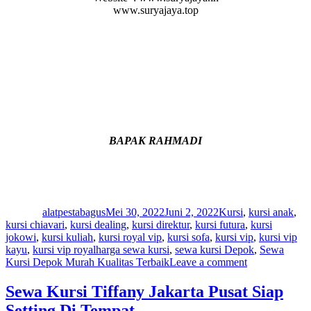
www.suryajaya.top
BAPAK RAHMADI
Author
Posted
Categories
on
alatpestabagus
Mei 30, 2022
Juni 2, 2022
Kursi
,
kursi anak
,
kursi chiavari
,
kursi dealing
,
kursi direktur
,
kursi futura
,
kursi
jokowi
,
kursi kuliah
,
kursi royal vip
,
kursi sofa
,
kursi vip
,
kursi vip
Tags
kayu
,
kursi vip royal
harga sewa kursi
,
sewa kursi Depok
,
Sewa
on
Kursi Depok Murah Kualitas Terbaik
Leave a comment
Sewa
Kursi
Sewa Kursi Tiffany Jakarta Pusat Siap
Depok
Setting Di Tempat