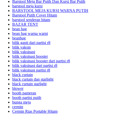
Barstool Meja Bar Putih Dan Kursi Bar Putih
barstool meja kursi
BARSTOOL MEJA KURSI WARNA PUTIH
Barstool Putih Cover Hitam
barstool senderan hitam
BAZAR TENT
bean bag
bean bag warna warni
beanbag
bilik ganti dari partisi r8
bilik vaksin
bilik vaksinasi
bilik vaksinasi booster
bilik vaksinasi booster dari partisi r8
bilik vaksinasi dari partisi r8
bilik vaksinasi partisi r8
black curtain
black curtain dan starlight
black curtain starlight
blower
booth pameran
booth partisi putih
bunga meja
cermin
Cermin Rias Portable Hitam