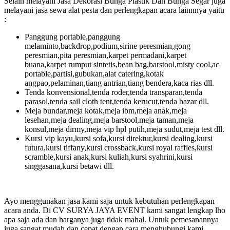
Selain melayani Jasa Dekorasi Bunga Plastik Dan Bunga Segar juga
melayani jasa sewa alat pesta dan perlengkapan acara lainnnya yaitu
:
Panggung portable,panggung
melaminto,backdrop,podium,sirine peresmian,gong
peresmian,pita peresmian,karpet permadani,karpet
buana,karpet rumput sintetis,bean bag,barstool,misty cool,ac
portable,partisi,gubukan,alat catering,kotak
angpao,pelaminan,tiang antrian,tiang bendera,kaca rias dll.
Tenda konvensional,tenda roder,tenda transparan,tenda
parasol,tenda sail cloth tent,tenda kerucut,tenda bazar dll.
Meja bundar,meja kotak,meja ibm,meja anak,meja
lesehan,meja dealing,meja barstool,meja taman,meja
konsul,meja dirmy,meja vip hpl putih,meja sudut,meja test dll.
Kursi vip kayu,kursi sofa,kursi direktur,kursi dealing,kursi
futura,kursi tiffany,kursi crossback,kursi royal raffles,kursi
scramble,kursi anak,kursi kuliah,kursi syahrini,kursi
singgasana,kursi betawi dll.
Ayo menggunakan jasa kami saja untuk kebutuhan perlengkapan
acara anda. Di CV SURYA JAYA EVENT kami sangat lengkap lho
apa saja ada dan harganya juga tidak mahal. Untuk pemesanannya
juga sangat mudah dan cepat dengan cara menghubungi kami