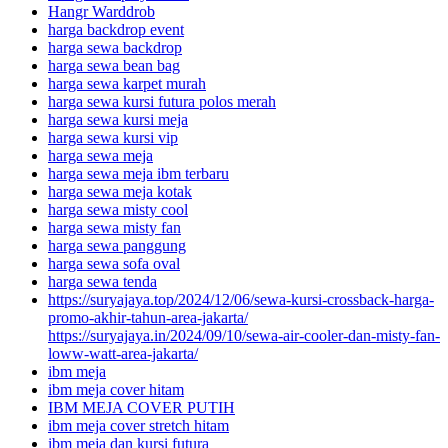
Hangr Warddrob
harga backdrop event
harga sewa backdrop
harga sewa bean bag
harga sewa karpet murah
harga sewa kursi futura polos merah
harga sewa kursi meja
harga sewa kursi vip
harga sewa meja
harga sewa meja ibm terbaru
harga sewa meja kotak
harga sewa misty cool
harga sewa misty fan
harga sewa panggung
harga sewa sofa oval
harga sewa tenda
https://suryajaya.top/2024/12/06/sewa-kursi-crossback-harga-
promo-akhir-tahun-area-jakarta/
https://suryajaya.in/2024/09/10/sewa-air-cooler-dan-misty-fan-
loww-watt-area-jakarta/
ibm meja
ibm meja cover hitam
IBM MEJA COVER PUTIH
ibm meja cover stretch hitam
ibm meja dan kursi futura