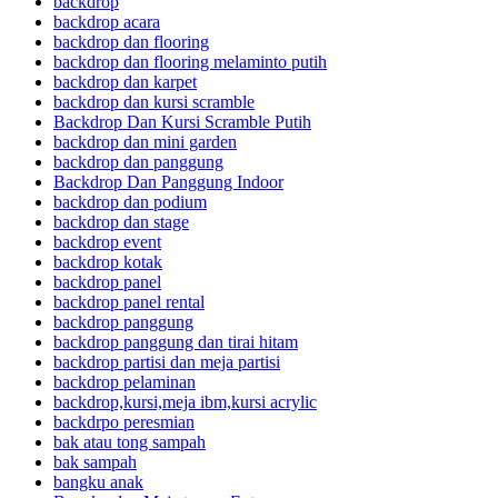
backdrop
backdrop acara
backdrop dan flooring
backdrop dan flooring melaminto putih
backdrop dan karpet
backdrop dan kursi scramble
Backdrop Dan Kursi Scramble Putih
backdrop dan mini garden
backdrop dan panggung
Backdrop Dan Panggung Indoor
backdrop dan podium
backdrop dan stage
backdrop event
backdrop kotak
backdrop panel
backdrop panel rental
backdrop panggung
backdrop panggung dan tirai hitam
backdrop partisi dan meja partisi
backdrop pelaminan
backdrop,kursi,meja ibm,kursi acrylic
backdrpo peresmian
bak atau tong sampah
bak sampah
bangku anak