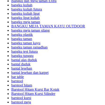
Bangku dan Meja taman Extra
bangku kuliah
bangku kuliah futura
bangku kuliah lipat
bangku lipat kuliah
bangku meja taman
BANGKU MEJA TAMAN KAYU OUTDOOR
bangku meja taman silang
bangku plastik
bangku taman
bangku taman kayu
bangku taman ramadhan
bangku test futura
bangku tunggu
bantal alas duduk
bantal duduk
bantal lesehan
bantal lesehan dan karpet
bar table
barstool
barstool hitam
Barstool Hitam Kursi Bar Kotak
Barstool Hitam Kursi Silinder
barstool kursi
barstool meja