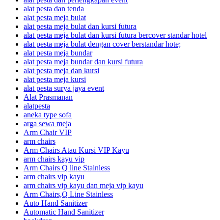
alat pesta dan tenda
alat pesta meja bulat
alat pesta meja bulat dan kursi futura
alat pesta meja bulat dan kursi futura bercover standar hotel
alat pesta meja bulat dengan cover berstandar hote;
alat pesta meja bundar
alat pesta meja bundar dan kursi futura
alat pesta meja dan kursi
alat pesta meja kursi
alat pesta surya jaya event
Alat Prasmanan
alatpesta
aneka type sofa
arga sewa meja
Arm Chair VIP
arm chairs
Arm Chairs Atau Kursi VIP Kayu
arm chairs kayu vip
Arm Chairs Q line Stainless
arm chairs vip kayu
arm chairs vip kayu dan meja vip kayu
Arm Chairs,Q Line Stainless
Auto Hand Sanitizer
Automatic Hand Sanitizer