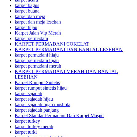
karpet bagus
karpet buana
karpet dan meja
karpet dan meja lesehan
karpet hijau
Karpet Jalan Vip Merah
karpet permadani
KARPET PERMADANI COKELAT
KARPET PERMADANI DAN BANTAL LESEHAN
karpet permadani hiaju
karpet permadani hijau
karpet permadani merah
KARPET PERMADANI MERAH DAN BANTAL
LESEHAN
Karpet Rumput Sintetis
karpet rumput sintetis hijau
karpet sajadah
karpet sajadah hijau
karpet sajadah hijau mushola
karpet sajadah panjang
Karpet Standar Permadani Dan Karpet Masjid
karpet turkey
karpet turkey merah
karpet turki