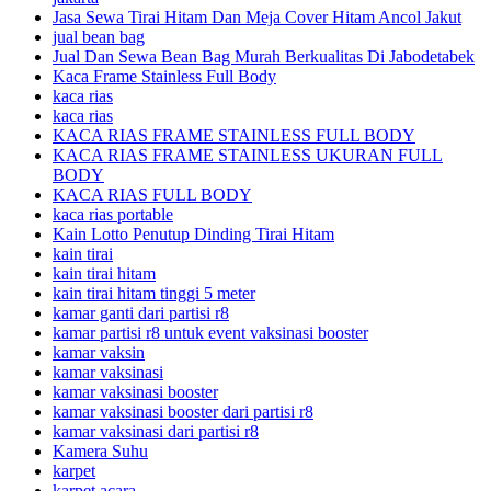
Jasa Sewa Tirai Hitam Dan Meja Cover Hitam Ancol Jakut
jual bean bag
Jual Dan Sewa Bean Bag Murah Berkualitas Di Jabodetabek
Kaca Frame Stainless Full Body
kaca rias
kaca rias
KACA RIAS FRAME STAINLESS FULL BODY
KACA RIAS FRAME STAINLESS UKURAN FULL
BODY
KACA RIAS FULL BODY
kaca rias portable
Kain Lotto Penutup Dinding Tirai Hitam
kain tirai
kain tirai hitam
kain tirai hitam tinggi 5 meter
kamar ganti dari partisi r8
kamar partisi r8 untuk event vaksinasi booster
kamar vaksin
kamar vaksinasi
kamar vaksinasi booster
kamar vaksinasi booster dari partisi r8
kamar vaksinasi dari partisi r8
Kamera Suhu
karpet
karpet acara