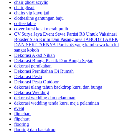
chair ghost acrylic
chair ghsot
chairs vip kayu jati
clothesline gantungan baju
coffee table
cover kursi ketat merah putih
CV.Surya Jaya Event Sewa Partisi R8 Untuk Vaksinasi
Booster Siap Kirim Dan Pasang area JABODETABEK
DAN SEKITARNYA.Partisi r8 yang kami sewa kan ini
sangat kokoh
Dekorasi Akad Nikah
Dekorasi Bunga Plastik Dan Bunga Segar
dekorasi pernikahan
Dekorasi Pernikahan Di Rumah
Dekorasi Pesta
Dekorasi Pesta Outdoor
dekorasi ulang tahun backdrop kursi dan bunga
Dekorasi Wedding
dekorasi wedding dan pelaminan
dekorasi wedding tenda kursi meja pelaminan
event
flip chart
flipchart
flooring
flooring dan backdrop