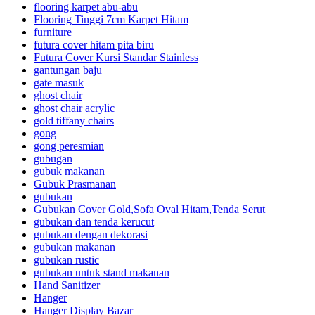
flooring karpet abu-abu
Flooring Tinggi 7cm Karpet Hitam
furniture
futura cover hitam pita biru
Futura Cover Kursi Standar Stainless
gantungan baju
gate masuk
ghost chair
ghost chair acrylic
gold tiffany chairs
gong
gong peresmian
gubugan
gubuk makanan
Gubuk Prasmanan
gubukan
Gubukan Cover Gold,Sofa Oval Hitam,Tenda Serut
gubukan dan tenda kerucut
gubukan dengan dekorasi
gubukan makanan
gubukan rustic
gubukan untuk stand makanan
Hand Sanitizer
Hanger
Hanger Display Bazar