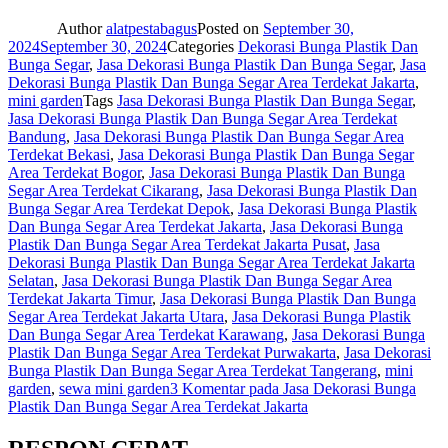
Author
alatpestabagus
Posted on
September 30,
2024
September 30, 2024
Categories
Dekorasi Bunga Plastik Dan
Bunga Segar
,
Jasa Dekorasi Bunga Plastik Dan Bunga Segar
,
Jasa
Dekorasi Bunga Plastik Dan Bunga Segar Area Terdekat Jakarta
,
mini garden
Tags
Jasa Dekorasi Bunga Plastik Dan Bunga Segar
,
Jasa Dekorasi Bunga Plastik Dan Bunga Segar Area Terdekat
Bandung
,
Jasa Dekorasi Bunga Plastik Dan Bunga Segar Area
Terdekat Bekasi
,
Jasa Dekorasi Bunga Plastik Dan Bunga Segar
Area Terdekat Bogor
,
Jasa Dekorasi Bunga Plastik Dan Bunga
Segar Area Terdekat Cikarang
,
Jasa Dekorasi Bunga Plastik Dan
Bunga Segar Area Terdekat Depok
,
Jasa Dekorasi Bunga Plastik
Dan Bunga Segar Area Terdekat Jakarta
,
Jasa Dekorasi Bunga
Plastik Dan Bunga Segar Area Terdekat Jakarta Pusat
,
Jasa
Dekorasi Bunga Plastik Dan Bunga Segar Area Terdekat Jakarta
Selatan
,
Jasa Dekorasi Bunga Plastik Dan Bunga Segar Area
Terdekat Jakarta Timur
,
Jasa Dekorasi Bunga Plastik Dan Bunga
Segar Area Terdekat Jakarta Utara
,
Jasa Dekorasi Bunga Plastik
Dan Bunga Segar Area Terdekat Karawang
,
Jasa Dekorasi Bunga
Plastik Dan Bunga Segar Area Terdekat Purwakarta
,
Jasa Dekorasi
Bunga Plastik Dan Bunga Segar Area Terdekat Tangerang
,
mini
garden
,
sewa mini garden
3 Komentar
pada Jasa Dekorasi Bunga
Plastik Dan Bunga Segar Area Terdekat Jakarta