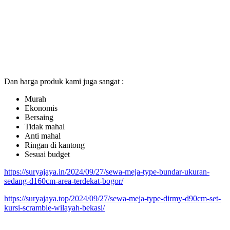
Dan harga produk kami juga sangat :
Murah
Ekonomis
Bersaing
Tidak mahal
Anti mahal
Ringan di kantong
Sesuai budget
https://suryajaya.in/2024/09/27/sewa-meja-type-bundar-ukuran-
sedang-d160cm-area-terdekat-bogor/
https://suryajaya.top/2024/09/27/sewa-meja-type-dirmy-d90cm-set-
kursi-scramble-wilayah-bekasi/