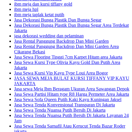
ibm meja dan kursi tiffany gold
ibm meja hpl
ibm meja taplak ketat putih
Jasa Dekorasi Bunga Plastik Dan Bunga Segar
Jasa Dekorasi Bunga Plastik Dan Bunga Segar Area Terdekat
Jakarta
jasa dekorasi wedding dan pelaminan
Jasa Rental Panggung Backdrop Dan Mini Garden
Jasa Rental Panggung Backdrop Dan Mini Garden Area
Cikarang Bekasi
Jasa Sewa Flooring Tinggi 7cm Karpet Hitam area Jakarta
Jasa Sewa Kursi Type Olivia Kayu Gold Dan Putih Area
Jakarta
Jasa Sewa Kursi Vip Kayu Type Loui Area Bogor
JASA SEWA MEJA BULAT KURSI TIFFANY VIP KAYU
JAKARTA
Jasa sewa Meja Ibm Beragam Ukuran Area Sawangan Depok
Jasa Sewa Partisi Hitam type R8 Harga Permeter Area Jakarta
Jasa Sewa Sofa Queen Putih Kaki Kayu Kuningan Jaksel
Jasa Sewa Tenda Konvensional Transparan Di Jakarta
Jasa Sewa Tenda Nuansa Putih Bersih Di Jakarta
Jasa Sewa Tenda Nuansa Putih Bersih Di Jakarta Layanan 24
Jam
Jasa Sewa Tenda Sarnafil Atau Kerucut Tenda Bazar Roder
jakarta