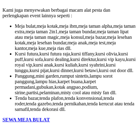
Kami juga menyewakan berbagai macam alat pesta dan
perlengkapan event lainnya seperti :
Meja bulat,meja kotak,meja ibm,meja taman alpha,meja taman
extra,meja taman 2in1,meja taman bundar,meja taman lipat
atau meja taman magic,meja konsul,meja bazar,meja lesehan
kotak,meja lesehan bundar,meja anak,meja test,meja
kantor,meja kue,meja rias dll.
Kursi futura,kursi futura raja,kursi tiffany,kursi olivia,kursi
puff,kursi sofa,kursi dealing,kursi direktur,kursi vip kayu,kursi
royal vip,kursi anak,kursi kuliah,kursi syahrini,kursi
tunggu,kursi pijat,kursi dinner,kursi betawi,kursi out door dll.
Panggung,mini garden,rumput sintetis,lampu sorot
panggung,lampu hias,karpet buana,karpet
permadani,gubukan,kotak angpao,podium,
sirine,partisi,pelaminan,misty cool atau misty fan dll.
Tenda bazar,tenda plafon,tenda konvensional,tenda
roder,tenda gazebo,tenda pernikahan,tenda kerucut atau tenda
sarnafil,tenda dekorasi dll.
SEWA MEJA BULAT