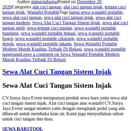
Author
alatpestabagus
Posted on
Desember 26,
2020
Categories
alat cuci tangan
,
alat cuci tangan injak
,
tempat cuci
tangan injak
,
Wastafel Portable
Tags
harga sewa wastafel portable
,
sewa alat cuci tangan
,
sewa alat cuci tangan injak
,
sewa alat cuci
tangan modern
,
Sewa Alat Cuci Tangan Sistem Injak
,
sewa alat cuci
tangan steril
,
sewa tempat cuci tangan
,
sewa wastafel portable
bandung
,
sewa wastafel portable bekasi
,
sewa wastafel portable
bogor
,
sewa wastafel portable cikarang
,
sewa wastafel portable
depok
,
sewa wastafel portable jakarta
,
Sewa Wastafel Portable
Modern Murah Kualitas Terbaik Di Bekasi
,
sewa wastafel portable
tangerang
Leave a comment
on Sewa Wastafel Portable Modern
Murah Kualitas Terbaik Di Bekasi
Sewa Alat Cuci Tangan Sistem Injak
Sewa Alat Cuci Tangan Sistem Injak
CV.Surya Jaya Event mempunyai produk sewa baru yaitu sewa alat
cuci tangan sistem injak. Alat cuci tangan atau wastafel CV.Surya
Jaya Event sangat modern yaitu dengan menginjak pedal yang ada
dibawah untuk membuka kran air. Kami juga menyediakan sabun
untuk cuci tangan dan tissu.
SEWA BARSTOOL