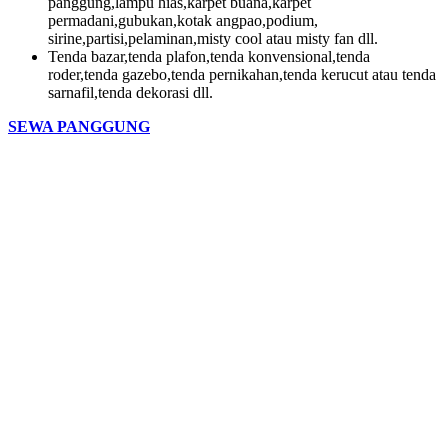
panggung,lampu hias,karpet buana,karpet
permadani,gubukan,kotak angpao,podium,
sirine,partisi,pelaminan,misty cool atau misty fan dll.
Tenda bazar,tenda plafon,tenda konvensional,tenda
roder,tenda gazebo,tenda pernikahan,tenda kerucut atau tenda
sarnafil,tenda dekorasi dll.
SEWA PANGGUNG