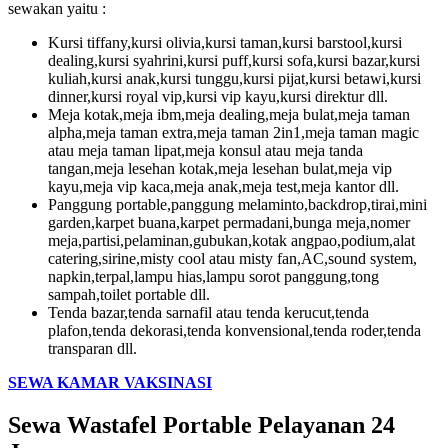
sewakan yaitu :
Kursi tiffany,kursi olivia,kursi taman,kursi barstool,kursi
dealing,kursi syahrini,kursi puff,kursi sofa,kursi bazar,kursi
kuliah,kursi anak,kursi tunggu,kursi pijat,kursi betawi,kursi
dinner,kursi royal vip,kursi vip kayu,kursi direktur dll.
Meja kotak,meja ibm,meja dealing,meja bulat,meja taman
alpha,meja taman extra,meja taman 2in1,meja taman magic
atau meja taman lipat,meja konsul atau meja tanda
tangan,meja lesehan kotak,meja lesehan bulat,meja vip
kayu,meja vip kaca,meja anak,meja test,meja kantor dll.
Panggung portable,panggung melaminto,backdrop,tirai,mini
garden,karpet buana,karpet permadani,bunga meja,nomer
meja,partisi,pelaminan,gubukan,kotak angpao,podium,alat
catering,sirine,misty cool atau misty fan,AC,sound system,
napkin,terpal,lampu hias,lampu sorot panggung,tong
sampah,toilet portable dll.
Tenda bazar,tenda sarnafil atau tenda kerucut,tenda
plafon,tenda dekorasi,tenda konvensional,tenda roder,tenda
transparan dll.
SEWA KAMAR VAKSINASI
Sewa Wastafel Portable Pelayanan 24