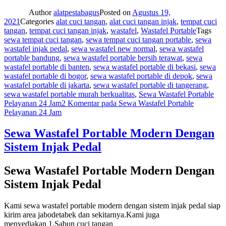
Author
alatpestabagus
Posted on
Agustus 19,
2021
Categories
alat cuci tangan
,
alat cuci tangan injak
,
tempat cuci
tangan
,
tempat cuci tangan injak
,
wastafel
,
Wastafel Portable
Tags
sewa tempat cuci tangan
,
sewa tempat cuci tangan portable
,
sewa
wastafel injak pedal
,
sewa wastafel new normal
,
sewa wastafel
portable bandung
,
sewa wastafel portable bersih terawat
,
sewa
wastafel portable di banten
,
sewa wastafel portable di bekasi
,
sewa
wastafel portable di bogor
,
sewa wastafel portable di depok
,
sewa
wastafel portable di jakarta
,
sewa wastafel portable di tangerang
,
sewa wastafel portable murah berkualitas
,
Sewa Wastafel Portable
Pelayanan 24 Jam
2 Komentar
pada Sewa Wastafel Portable
Pelayanan 24 Jam
Sewa Wastafel Portable Modern Dengan
Sistem Injak Pedal
Sewa Wastafel Portable Modern Dengan
Sistem Injak Pedal
Kami sewa wastafel portable modern dengan sistem injak pedal siap
kirim area jabodetabek dan sekitarnya.Kami juga
menyediakan 1.Sabun cuci tangan