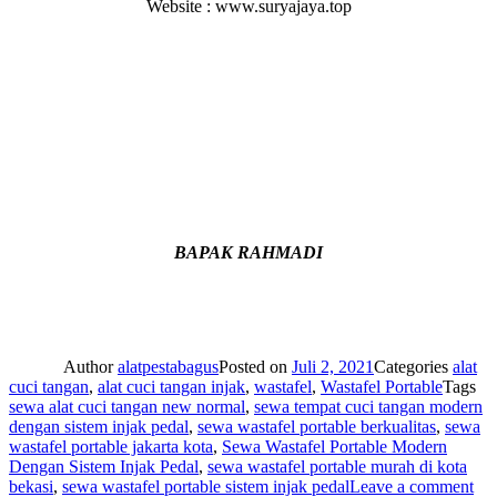
Website : www.suryajaya.top
BAPAK RAHMADI
Author
alatpestabagus
Posted on
Juli 2, 2021
Categories
alat
cuci tangan
,
alat cuci tangan injak
,
wastafel
,
Wastafel Portable
Tags
sewa alat cuci tangan new normal
,
sewa tempat cuci tangan modern
dengan sistem injak pedal
,
sewa wastafel portable berkualitas
,
sewa
wastafel portable jakarta kota
,
Sewa Wastafel Portable Modern
Dengan Sistem Injak Pedal
,
sewa wastafel portable murah di kota
bekasi
,
sewa wastafel portable sistem injak pedal
Leave a comment