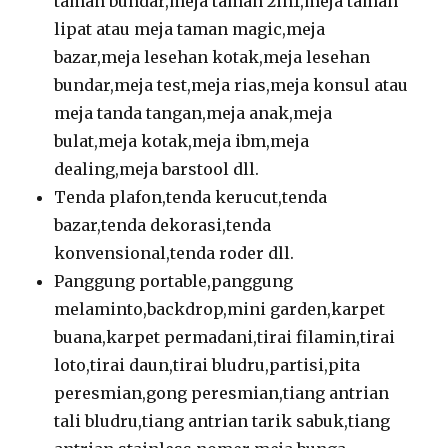
taman bundar,meja taman 2in1,meja taman
lipat atau meja taman magic,meja
bazar,meja lesehan kotak,meja lesehan
bundar,meja test,meja rias,meja konsul atau
meja tanda tangan,meja anak,meja
bulat,meja kotak,meja ibm,meja
dealing,meja barstool dll.
Tenda plafon,tenda kerucut,tenda
bazar,tenda dekorasi,tenda
konvensional,tenda roder dll.
Panggung portable,panggung
melaminto,backdrop,mini garden,karpet
buana,karpet permadani,tirai filamin,tirai
loto,tirai daun,tirai bludru,partisi,pita
peresmian,gong peresmian,tiang antrian
tali bludru,tiang antrian tarik sabuk,tiang