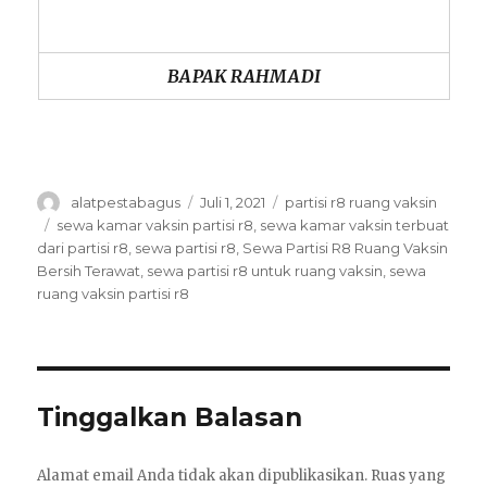
BAPAK RAHMADI
Author
Posted
Categories
alatpestabagus
Juli 1, 2021
partisi r8 ruang vaksin
on
Tags
sewa kamar vaksin partisi r8
,
sewa kamar vaksin terbuat
dari partisi r8
,
sewa partisi r8
,
Sewa Partisi R8 Ruang Vaksin
Bersih Terawat
,
sewa partisi r8 untuk ruang vaksin
,
sewa
ruang vaksin partisi r8
Tinggalkan Balasan
Alamat email Anda tidak akan dipublikasikan.
Ruas yang