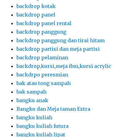
backdrop partisi dan meja partisi
backdrop pelaminan
backdrop,kursi,meja ibm,kursi acrylic
backdrpo peresmian
bak atau tong sampah
bak sampah
bangku anak
Bangku dan Meja taman Extra
bangku kuliah
bangku kuliah futura
bangku kuliah lipat
bangku lipat kuliah
bangku meja taman
BANGKU MEJA TAMAN KAYU OUTDOOR
bangku meja taman silang
bangku plastik