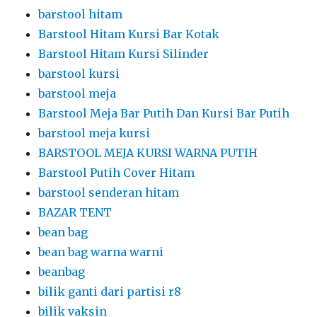
Barstool Meja Bar Putih Dan Kursi Bar Putih
barstool meja kursi
BARSTOOL MEJA KURSI WARNA PUTIH
Barstool Putih Cover Hitam
barstool senderan hitam
BAZAR TENT
bean bag
bean bag warna warni
beanbag
bilik ganti dari partisi r8
bilik vaksin
bilik vaksinasi
bilik vaksinasi booster
bilik vaksinasi booster dari partisi r8
bilik vaksinasi dari partisi r8
bilik vaksinasi partisi r8