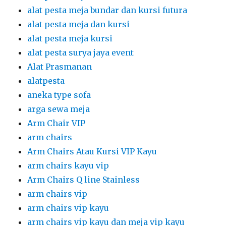
alatpesta
aneka type sofa
arga sewa meja
Arm Chair VIP
arm chairs
Arm Chairs Atau Kursi VIP Kayu
arm chairs kayu vip
Arm Chairs Q line Stainless
arm chairs vip
arm chairs vip kayu
arm chairs vip kayu dan meja vip kayu
Arm Chairs,Q Line Stainless
Auto Hand Sanitizer
Automatic Hand Sanitizer
backdrop
backdrop acara