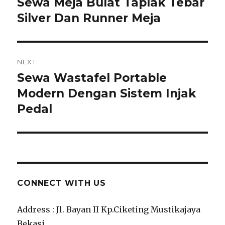
Sewa Meja Bulat Taplak Tebar
Previous
post:
Silver Dan Runner Meja
NEXT
Sewa Wastafel Portable
Next
post:
Modern Dengan Sistem Injak
Pedal
CONNECT WITH US
Address : Jl. Bayan II Kp.Ciketing Mustikajaya
Bekasi