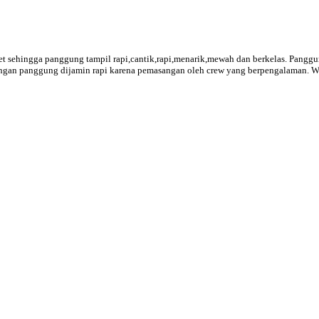
sehingga panggung tampil rapi,cantik,rapi,menarik,mewah dan berkelas. Panggung 
angan panggung dijamin rapi karena pemasangan oleh crew yang berpengalaman. War