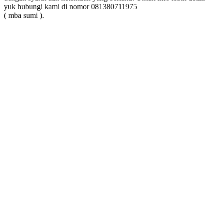
yuk hubungi kami di nomor 081380711975
( mba sumi ).