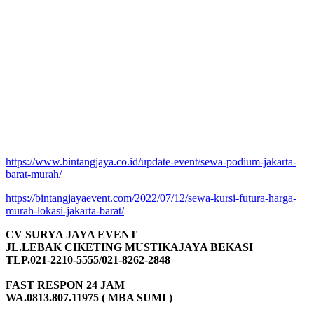
https://www.bintangjaya.co.id/update-event/sewa-podium-jakarta-
barat-murah/
https://bintangjayaevent.com/2022/07/12/sewa-kursi-futura-harga-
murah-lokasi-jakarta-barat/
CV SURYA JAYA EVENT
JL.LEBAK CIKETING MUSTIKAJAYA BEKASI
TLP.021-2210-5555/021-8262-2848
FAST RESPON 24 JAM
WA.0813.807.11975 ( MBA SUMI )