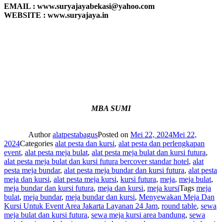
EMAIL : www.suryajayabekasi@yahoo.com
WEBSITE : www.suryajaya.in
MBA SUMI
Author
alatpestabagus
Posted on
Mei 22, 2024
Mei 22,
2024
Categories
alat pesta dan kursi
,
alat pesta dan perlengkapan
event
,
alat pesta meja bulat
,
alat pesta meja bulat dan kursi futura
,
alat pesta meja bulat dan kursi futura bercover standar hotel
,
alat
pesta meja bundar
,
alat pesta meja bundar dan kursi futura
,
alat pesta
meja dan kursi
,
alat pesta meja kursi
,
kursi futura
,
meja
,
meja bulat
,
meja bundar dan kursi futura
,
meja dan kursi
,
meja kursi
Tags
meja
bulat
,
meja bundar
,
meja bundar dan kursi
,
Menyewakan Meja Dan
Kursi Untuk Event Area Jakarta Layanan 24 Jam
,
round table
,
sewa
meja bulat dan kursi futura
,
sewa meja kursi area bandung
,
sewa