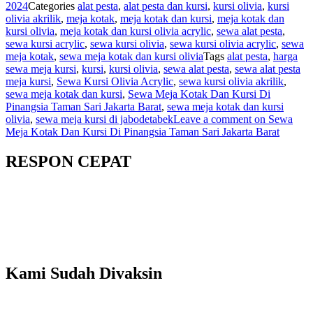
2024
Categories
alat pesta
,
alat pesta dan kursi
,
kursi olivia
,
kursi
olivia akrilik
,
meja kotak
,
meja kotak dan kursi
,
meja kotak dan
kursi olivia
,
meja kotak dan kursi olivia acrylic
,
sewa alat pesta
,
sewa kursi acrylic
,
sewa kursi olivia
,
sewa kursi olivia acrylic
,
sewa
meja kotak
,
sewa meja kotak dan kursi olivia
Tags
alat pesta
,
harga
sewa meja kursi
,
kursi
,
kursi olivia
,
sewa alat pesta
,
sewa alat pesta
meja kursi
,
Sewa Kursi Olivia Acrylic
,
sewa kursi olivia akrilik
,
sewa meja kotak dan kursi
,
Sewa Meja Kotak Dan Kursi Di
Pinangsia Taman Sari Jakarta Barat
,
sewa meja kotak dan kursi
olivia
,
sewa meja kursi di jabodetabek
Leave a comment
on Sewa
Meja Kotak Dan Kursi Di Pinangsia Taman Sari Jakarta Barat
RESPON CEPAT
Kami Sudah Divaksin