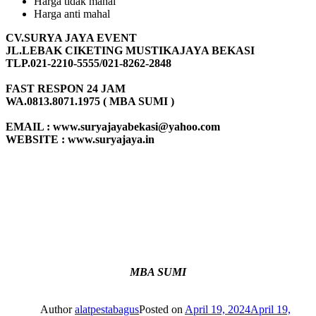
Harga tidak mahal
Harga anti mahal
CV.SURYA JAYA EVENT
JL.LEBAK CIKETING MUSTIKAJAYA BEKASI
TLP.021-2210-5555/021-8262-2848
FAST RESPON 24 JAM
WA.0813.8071.1975 ( MBA SUMI )
EMAIL : www.suryajayabekasi@yahoo.com
WEBSITE : www.suryajaya.in
MBA SUMI
Author
alatpestabagus
Posted on
April 19, 2024
April 19,