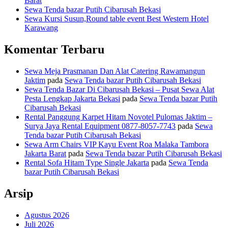
Barat
Sewa Tenda bazar Putih Cibarusah Bekasi
Sewa Kursi Susun,Round table event Best Western Hotel
Karawang
Komentar Terbaru
Sewa Meja Prasmanan Dan Alat Catering Rawamangun
Jaktim
pada
Sewa Tenda bazar Putih Cibarusah Bekasi
Sewa Tenda Bazar Di Cibarusah Bekasi – Pusat Sewa Alat
Pesta Lengkap Jakarta Bekasi
pada
Sewa Tenda bazar Putih
Cibarusah Bekasi
Rental Panggung Karpet Hitam Novotel Pulomas Jaktim –
Surya Jaya Rental Equipment 0877-8057-7743
pada
Sewa
Tenda bazar Putih Cibarusah Bekasi
Sewa Arm Chairs VIP Kayu Event Roa Malaka Tambora
Jakarta Barat
pada
Sewa Tenda bazar Putih Cibarusah Bekasi
Rental Sofa Hitam Type Single Jakarta
pada
Sewa Tenda
bazar Putih Cibarusah Bekasi
Arsip
Agustus 2026
Juli 2026