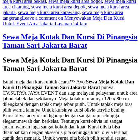
meja kursi area bekasi
,
sewa meja kursi area bogor
,
sewa meja kursi
area cikarang
,
sewa meja kursi area depok
,
sewa meja kursi area
jakarta
,
sewa meja kursi area karawang
,
sewa meja kursi area
tangerang
Leave a comment
on Menyewakan Meja Dan Kursi
Untuk Event Area Jakarta Layanan 24 Jam
Sewa Meja Kotak Dan Kursi Di Pinangsia
Taman Sari Jakarta Barat
Sewa Meja Kotak Dan Kursi Di Pinangsia
Taman Sari Jakarta Barat
Butuh meja dan kursi untuk acara??? Ayo
Sewa Meja Kotak Dan
Kursi Di Pinangsia Taman Sari Jakarta Barat
punya
CV.SURYA JAYA EVENT dan siap melayani pelayanan untuk area
jabodetabek dan sekitarnya. Meja kotak ukurannya 120 x 80 cm
dilengkapi dengan taplak meja tebar putih. Untuk taplak meja bisa
pilih warna lainnya.Untuk kursinya kursi olivia acrylic bening.
Kursi olivia acrylic ini digarap dengan sangat rapi sehingga
elegant,mewah dan berkelas. Tentunya kursi olivia ini sangat
aman,nyaman juga sangat kokoh dan kuat. Kursi olivia bisa
ditambahkan dengan aksesoris pita sehingga kursi olivia terlihat
cantik dan menarik. Untuk warna pita boleh pilih sendiri sesuai