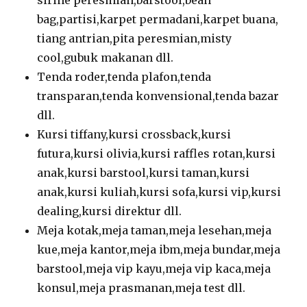
bag,partisi,karpet permadani,karpet buana,
tiang antrian,pita peresmian,misty
cool,gubuk makanan dll.
Tenda roder,tenda plafon,tenda
transparan,tenda konvensional,tenda bazar
dll.
Kursi tiffany,kursi crossback,kursi
futura,kursi olivia,kursi raffles rotan,kursi
anak,kursi barstool,kursi taman,kursi
anak,kursi kuliah,kursi sofa,kursi vip,kursi
dealing,kursi direktur dll.
Meja kotak,meja taman,meja lesehan,meja
kue,meja kantor,meja ibm,meja bundar,meja
barstool,meja vip kayu,meja vip kaca,meja
konsul,meja prasmanan,meja test dll.