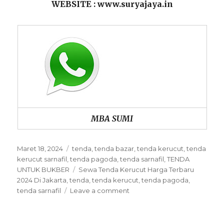
WEBSITE : www.suryajaya.in
MBA SUMI
Posted
Categories
Maret 18, 2024
tenda
,
tenda bazar
,
tenda kerucut
,
tenda
on
kerucut sarnafil
,
tenda pagoda
,
tenda sarnafil
,
TENDA
Tags
UNTUK BUKBER
Sewa Tenda Kerucut Harga Terbaru
2024 Di Jakarta
,
tenda
,
tenda kerucut
,
tenda pagoda
,
on
tenda sarnafil
Leave a comment
Sewa
Tenda
Kerucut