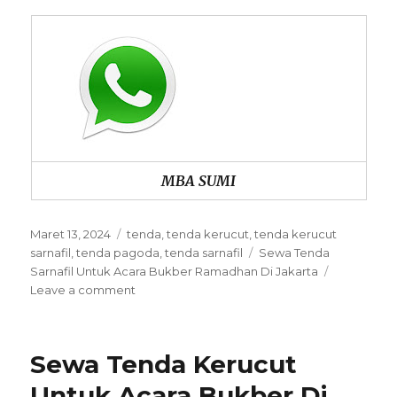
MBA SUMI
Posted
Categories
Maret 13, 2024
tenda
,
tenda kerucut
,
tenda kerucut
on
Tags
sarnafil
,
tenda pagoda
,
tenda sarnafil
Sewa Tenda
Sarnafil Untuk Acara Bukber Ramadhan Di Jakarta
on
Leave a comment
Sewa
Tenda
Sarnafil
Sewa Tenda Kerucut
Untuk
Acara
Untuk Acara Bukber Di