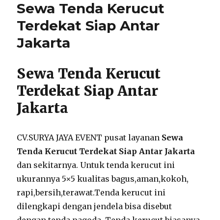
Sewa Tenda Kerucut
Harga
Terbaru
Terdekat Siap Antar
2024
Jakarta
Di
Jakarta
Sewa Tenda Kerucut
Terdekat Siap Antar
Jakarta
CV.SURYA JAYA EVENT pusat layanan
Sewa
Tenda Kerucut Terdekat Siap Antar Jakarta
dan sekitarnya. Untuk tenda kerucut ini
ukurannya 5×5 kualitas bagus,aman,kokoh,
rapi,bersih,terawat.Tenda kerucut ini
dilengkapi dengan jendela bisa disebut
dengan tenda pagoda. Tenda kerucut biasanya