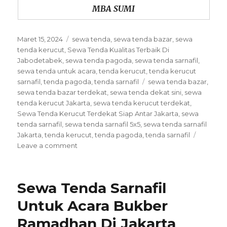
MBA SUMI
Posted
Categories
Maret 15, 2024
sewa tenda
,
sewa tenda bazar
,
sewa
on
tenda kerucut
,
Sewa Tenda Kualitas Terbaik Di
Jabodetabek
,
sewa tenda pagoda
,
sewa tenda sarnafil
,
sewa tenda untuk acara
,
tenda kerucut
,
tenda kerucut
Tags
sarnafil
,
tenda pagoda
,
tenda sarnafil
sewa tenda bazar
,
sewa tenda bazar terdekat
,
sewa tenda dekat sini
,
sewa
tenda kerucut Jakarta
,
sewa tenda kerucut terdekat
,
Sewa Tenda Kerucut Terdekat Siap Antar Jakarta
,
sewa
tenda sarnafil
,
sewa tenda sarnafil 5x5
,
sewa tenda sarnafil
Jakarta
,
tenda kerucut
,
tenda pagoda
,
tenda sarnafil
on
Leave a comment
Sewa
Tenda
Kerucut
Sewa Tenda Sarnafil
Terdekat
Siap
Untuk Acara Bukber
Antar
Ramadhan Di Jakarta
Jakarta