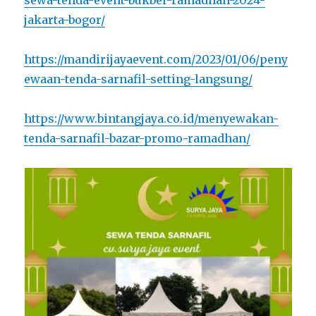
jakarta-bogor/
https://mandirijayaevent.com/2023/01/06/peny
ewaan-tenda-sarnafil-setting-langsung/
https://www.bintangjaya.co.id/menyewakan-
tenda-sarnafil-bazar-promo-ramadhan/