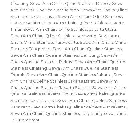
Cikarang
,
Sewa Arm Chairs Q line Stainless Depok
,
Sewa
Arm Chairs Q line Stainless Jakarta
,
Sewa Arm Chairs Q line
Stainless Jakarta Pusat
,
Sewa Arm Chairs Q line Stainless
Jakarta Selatan
,
Sewa Arm Chairs Q line Stainless Jakarta
Timur
,
Sewa Arm Chairs Q line Stainless Jakarta Utara
,
Sewa Arm Chairs Q line Stainless Karawang
,
Sewa Arm
Chairs Q line Stainless Purwakarta
,
Sewa Arm Chairs Q line
Stainless Tangerang
,
Sewa Arm Chairs Queline Stainless
,
Sewa Arm Chairs Queline Stainless Bandung
,
Sewa Arm
Chairs Queline Stainless Bekasi
,
Sewa Arm Chairs Queline
Stainless Cikarang
,
Sewa Arm Chairs Queline Stainless
Depok
,
Sewa Arm Chairs Queline Stainless Jakarta
,
Sewa
Arm Chairs Queline Stainless Jakarta Barat
,
Sewa Arm
Chairs Queline Stainless Jakarta Selatan
,
Sewa Arm Chairs
Queline Stainless Jakarta Timur
,
Sewa Arm Chairs Queline
Stainless Jakarta Utara
,
Sewa Arm Chairs Queline Stainless
Karawang
,
Sewa Arm Chairs Queline Stainless Purwakarta
,
Sewa Arm Chairs Queline Stainless Tangerang
,
sewa q line
pada
2 Komentar
Sewa
Arm