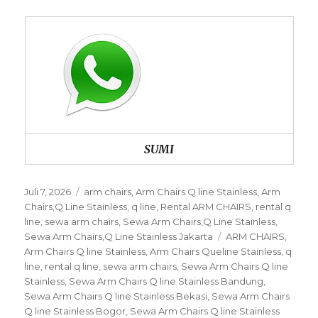
SUMI
Posted
Categories
Juli 7, 2026
arm chairs
,
Arm Chairs Q line Stainless
,
Arm
on
Chairs,Q Line Stainless
,
q line
,
Rental ARM CHAIRS
,
rental q
line
,
sewa arm chairs
,
Sewa Arm Chairs,Q Line Stainless
,
Tags
Sewa Arm Chairs,Q Line Stainless Jakarta
ARM CHAIRS
,
Arm Chairs Q line Stainless
,
Arm Chairs Queline Stainless
,
q
line
,
rental q line
,
sewa arm chairs
,
Sewa Arm Chairs Q line
Stainless
,
Sewa Arm Chairs Q line Stainless Bandung
,
Sewa Arm Chairs Q line Stainless Bekasi
,
Sewa Arm Chairs
Q line Stainless Bogor
,
Sewa Arm Chairs Q line Stainless