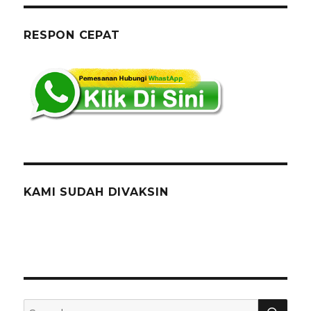
Chairs,Q
Line
Stainless
RESPON CEPAT
Jakarta
KAMI SUDAH DIVAKSIN
SEA
Search