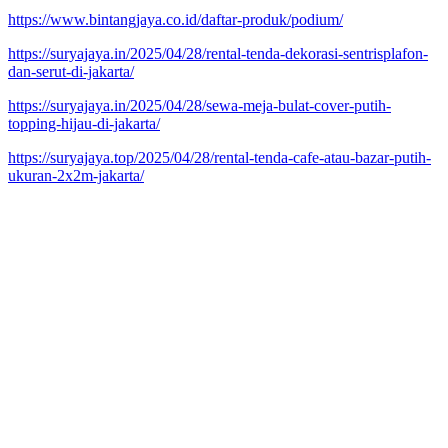
https://www.bintangjaya.co.id/daftar-produk/podium/
https://suryajaya.in/2025/04/28/rental-tenda-dekorasi-sentrisplafon-
dan-serut-di-jakarta/
https://suryajaya.in/2025/04/28/sewa-meja-bulat-cover-putih-
topping-hijau-di-jakarta/
https://suryajaya.top/2025/04/28/rental-tenda-cafe-atau-bazar-putih-
ukuran-2x2m-jakarta/