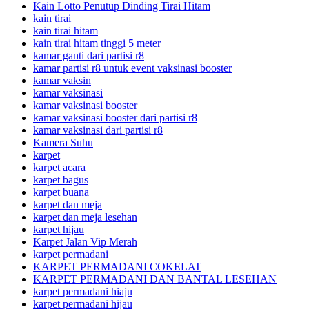
Kain Lotto Penutup Dinding Tirai Hitam
kain tirai
kain tirai hitam
kain tirai hitam tinggi 5 meter
kamar ganti dari partisi r8
kamar partisi r8 untuk event vaksinasi booster
kamar vaksin
kamar vaksinasi
kamar vaksinasi booster
kamar vaksinasi booster dari partisi r8
kamar vaksinasi dari partisi r8
Kamera Suhu
karpet
karpet acara
karpet bagus
karpet buana
karpet dan meja
karpet dan meja lesehan
karpet hijau
Karpet Jalan Vip Merah
karpet permadani
KARPET PERMADANI COKELAT
KARPET PERMADANI DAN BANTAL LESEHAN
karpet permadani hiaju
karpet permadani hijau