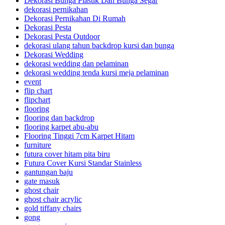
Dekorasi Bunga Plastik Dan Bunga Segar
dekorasi pernikahan
Dekorasi Pernikahan Di Rumah
Dekorasi Pesta
Dekorasi Pesta Outdoor
dekorasi ulang tahun backdrop kursi dan bunga
Dekorasi Wedding
dekorasi wedding dan pelaminan
dekorasi wedding tenda kursi meja pelaminan
event
flip chart
flipchart
flooring
flooring dan backdrop
flooring karpet abu-abu
Flooring Tinggi 7cm Karpet Hitam
furniture
futura cover hitam pita biru
Futura Cover Kursi Standar Stainless
gantungan baju
gate masuk
ghost chair
ghost chair acrylic
gold tiffany chairs
gong