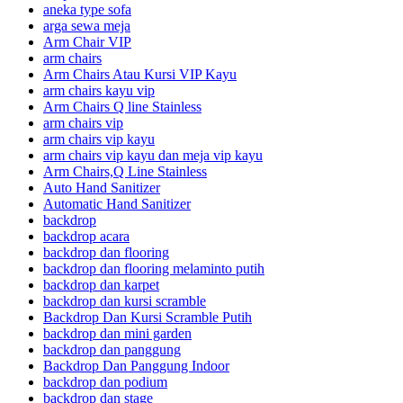
aneka type sofa
arga sewa meja
Arm Chair VIP
arm chairs
Arm Chairs Atau Kursi VIP Kayu
arm chairs kayu vip
Arm Chairs Q line Stainless
arm chairs vip
arm chairs vip kayu
arm chairs vip kayu dan meja vip kayu
Arm Chairs,Q Line Stainless
Auto Hand Sanitizer
Automatic Hand Sanitizer
backdrop
backdrop acara
backdrop dan flooring
backdrop dan flooring melaminto putih
backdrop dan karpet
backdrop dan kursi scramble
Backdrop Dan Kursi Scramble Putih
backdrop dan mini garden
backdrop dan panggung
Backdrop Dan Panggung Indoor
backdrop dan podium
backdrop dan stage