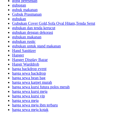
gong peresmian
gubugan
gubuk makanan
Gubuk Prasmanan
gubukan
Gubukan Cover Gold,Sofa Oval Hitam,Tenda Serut
gubukan dan tenda kerucut
gubukan dengan dekorasi
gubukan makanan
gubukan rustic
gubukan untuk stand makanan
Hand Sanitizer
Hanger
Hanger Display Bazar
Hangr Warddrob
harga backdrop event
harga sewa backdrop
harga sewa bean bag
harga sewa karpet murah
harga sewa kursi futura polos merah
harga sewa kursi meja
harga sewa kursi vip
harga sewa meja
harga sewa meja ibm terbaru
harga sewa meja kotak