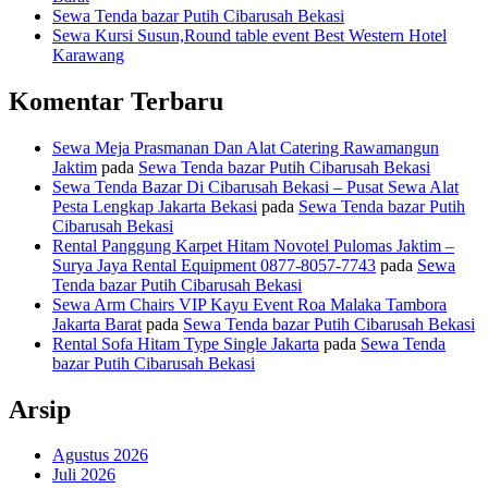
Sewa Tenda bazar Putih Cibarusah Bekasi
Sewa Kursi Susun,Round table event Best Western Hotel
Karawang
Komentar Terbaru
Sewa Meja Prasmanan Dan Alat Catering Rawamangun
Jaktim
pada
Sewa Tenda bazar Putih Cibarusah Bekasi
Sewa Tenda Bazar Di Cibarusah Bekasi – Pusat Sewa Alat
Pesta Lengkap Jakarta Bekasi
pada
Sewa Tenda bazar Putih
Cibarusah Bekasi
Rental Panggung Karpet Hitam Novotel Pulomas Jaktim –
Surya Jaya Rental Equipment 0877-8057-7743
pada
Sewa
Tenda bazar Putih Cibarusah Bekasi
Sewa Arm Chairs VIP Kayu Event Roa Malaka Tambora
Jakarta Barat
pada
Sewa Tenda bazar Putih Cibarusah Bekasi
Rental Sofa Hitam Type Single Jakarta
pada
Sewa Tenda
bazar Putih Cibarusah Bekasi
Arsip
Agustus 2026
Juli 2026