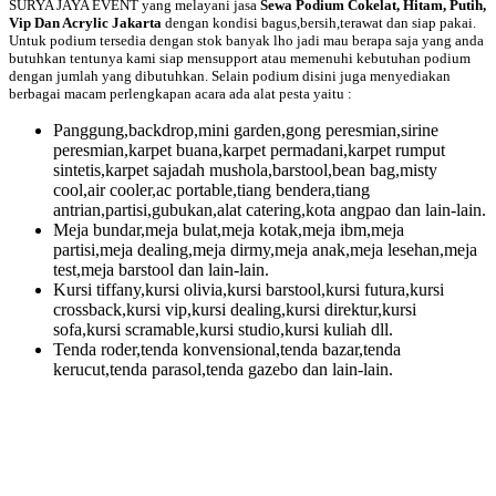
SURYA JAYA EVENT yang melayani jasa
Sewa Podium Cokelat, Hitam, Putih,
Vip Dan Acrylic Jakarta
dengan kondisi bagus,bersih,terawat dan siap pakai.
Untuk podium tersedia dengan stok banyak lho jadi mau berapa saja yang anda
butuhkan tentunya kami siap mensupport atau memenuhi kebutuhan podium
dengan jumlah yang dibutuhkan. Selain podium disini juga menyediakan
berbagai macam perlengkapan acara ada alat pesta yaitu :
Panggung,backdrop,mini garden,gong peresmian,sirine
peresmian,karpet buana,karpet permadani,karpet rumput
sintetis,karpet sajadah mushola,barstool,bean bag,misty
cool,air cooler,ac portable,tiang bendera,tiang
antrian,partisi,gubukan,alat catering,kota angpao dan lain-lain.
Meja bundar,meja bulat,meja kotak,meja ibm,meja
partisi,meja dealing,meja dirmy,meja anak,meja lesehan,meja
test,meja barstool dan lain-lain.
Kursi tiffany,kursi olivia,kursi barstool,kursi futura,kursi
crossback,kursi vip,kursi dealing,kursi direktur,kursi
sofa,kursi scramable,kursi studio,kursi kuliah dll.
Tenda roder,tenda konvensional,tenda bazar,tenda
kerucut,tenda parasol,tenda gazebo dan lain-lain.