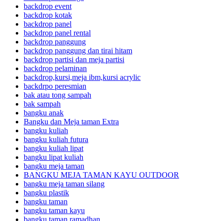
backdrop event
backdrop kotak
backdrop panel
backdrop panel rental
backdrop panggung
backdrop panggung dan tirai hitam
backdrop partisi dan meja partisi
backdrop pelaminan
backdrop,kursi,meja ibm,kursi acrylic
backdrpo peresmian
bak atau tong sampah
bak sampah
bangku anak
Bangku dan Meja taman Extra
bangku kuliah
bangku kuliah futura
bangku kuliah lipat
bangku lipat kuliah
bangku meja taman
BANGKU MEJA TAMAN KAYU OUTDOOR
bangku meja taman silang
bangku plastik
bangku taman
bangku taman kayu
bangku taman ramadhan