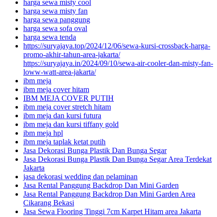
harga sewa misty cool
harga sewa misty fan
harga sewa panggung
harga sewa sofa oval
harga sewa tenda
https://suryajaya.top/2024/12/06/sewa-kursi-crossback-harga-
promo-akhir-tahun-area-jakarta/
https://suryajaya.in/2024/09/10/sewa-air-cooler-dan-misty-fan-
loww-watt-area-jakarta/
ibm meja
ibm meja cover hitam
IBM MEJA COVER PUTIH
ibm meja cover stretch hitam
ibm meja dan kursi futura
ibm meja dan kursi tiffany gold
ibm meja hpl
ibm meja taplak ketat putih
Jasa Dekorasi Bunga Plastik Dan Bunga Segar
Jasa Dekorasi Bunga Plastik Dan Bunga Segar Area Terdekat
Jakarta
jasa dekorasi wedding dan pelaminan
Jasa Rental Panggung Backdrop Dan Mini Garden
Jasa Rental Panggung Backdrop Dan Mini Garden Area
Cikarang Bekasi
Jasa Sewa Flooring Tinggi 7cm Karpet Hitam area Jakarta