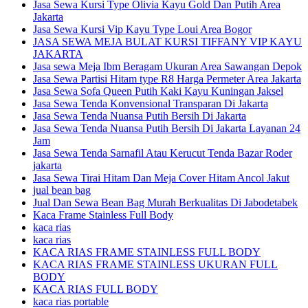
Jasa Sewa Kursi Type Olivia Kayu Gold Dan Putih Area
Jakarta
Jasa Sewa Kursi Vip Kayu Type Loui Area Bogor
JASA SEWA MEJA BULAT KURSI TIFFANY VIP KAYU
JAKARTA
Jasa sewa Meja Ibm Beragam Ukuran Area Sawangan Depok
Jasa Sewa Partisi Hitam type R8 Harga Permeter Area Jakarta
Jasa Sewa Sofa Queen Putih Kaki Kayu Kuningan Jaksel
Jasa Sewa Tenda Konvensional Transparan Di Jakarta
Jasa Sewa Tenda Nuansa Putih Bersih Di Jakarta
Jasa Sewa Tenda Nuansa Putih Bersih Di Jakarta Layanan 24
Jam
Jasa Sewa Tenda Sarnafil Atau Kerucut Tenda Bazar Roder
jakarta
Jasa Sewa Tirai Hitam Dan Meja Cover Hitam Ancol Jakut
jual bean bag
Jual Dan Sewa Bean Bag Murah Berkualitas Di Jabodetabek
Kaca Frame Stainless Full Body
kaca rias
kaca rias
KACA RIAS FRAME STAINLESS FULL BODY
KACA RIAS FRAME STAINLESS UKURAN FULL
BODY
KACA RIAS FULL BODY
kaca rias portable