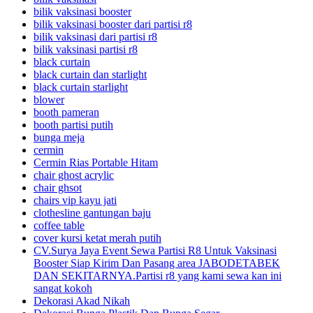
bilik vaksinasi booster
bilik vaksinasi booster dari partisi r8
bilik vaksinasi dari partisi r8
bilik vaksinasi partisi r8
black curtain
black curtain dan starlight
black curtain starlight
blower
booth pameran
booth partisi putih
bunga meja
cermin
Cermin Rias Portable Hitam
chair ghost acrylic
chair ghsot
chairs vip kayu jati
clothesline gantungan baju
coffee table
cover kursi ketat merah putih
CV.Surya Jaya Event Sewa Partisi R8 Untuk Vaksinasi
Booster Siap Kirim Dan Pasang area JABODETABEK
DAN SEKITARNYA.Partisi r8 yang kami sewa kan ini
sangat kokoh
Dekorasi Akad Nikah