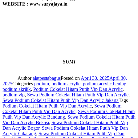
WEBSITE : www.suryajaya.in
SUMI
Author
alatpestabagus
Posted on
April 30, 2025
April 30,
2025
Categories
podium
,
podium acrylic
,
podium acrylic bening
,
podium akrilik
,
Podium Cokelat Hitam Putih Vip Dan Acrylic
,
podium vip
,
Sewa Podium Cokelat Hitam Putih Vip Dan Acrylic
,
Sewa Podium Cokelat Hitam Putih Vip Dan Acrylic Jakarta
Tags
Podium Cokelat Hitam Putih Vip Dan Acrylic
,
Sewa Podium
Cokelat Hitam Putih Vip Dan Acrylic
,
Sewa Podium Cokelat Hitam
Putih Vip Dan Acrylic Bandung
,
Sewa Podium Cokelat Hitam Putih
Vip Dan Acrylic Bekasi
,
Sewa Podium Cokelat Hitam Putih Vip
Dan Acrylic Bogor
,
Sewa Podium Cokelat Hitam Putih Vip Dan
Acrylic Cikarang
,
Sewa Podium Cokelat Hitam Putih Vip Dan