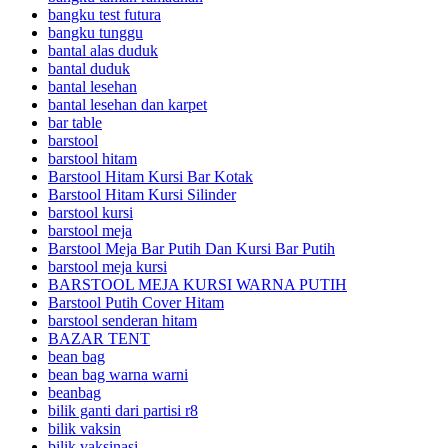
bangku test futura
bangku tunggu
bantal alas duduk
bantal duduk
bantal lesehan
bantal lesehan dan karpet
bar table
barstool
barstool hitam
Barstool Hitam Kursi Bar Kotak
Barstool Hitam Kursi Silinder
barstool kursi
barstool meja
Barstool Meja Bar Putih Dan Kursi Bar Putih
barstool meja kursi
BARSTOOL MEJA KURSI WARNA PUTIH
Barstool Putih Cover Hitam
barstool senderan hitam
BAZAR TENT
bean bag
bean bag warna warni
beanbag
bilik ganti dari partisi r8
bilik vaksin
bilik vaksinasi