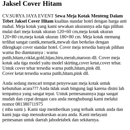
Jaksel Cover Hitam
CV.SURYA JAYA EVENT
Sewa Meja Kotak Menteng Dalam
Tebet Jaksel Cover Hitam
kualitas standar hotel dengan harga anti
mahal. Meja kotak yang kami sewakan ukurannya ada tiga pilihan
mulai dari meja kotak ukuran 120×60 cm,meja kotak ukuran
120×80 cm,meja kotak ukuran 180×80 cm. Meja kotak memang
terlihat sangat cantik,menarik,mewah dan berkelas dengan
dilengkapi cover standar hotel. Cover meja tersedia banyak pilihan
warna lho diantaranya : warna
putih,hitam,coklat,gold,hijau,biru,merah,maroon dll. Cover meja
kotak ada tiga model yaitu model skirting,cover ketat,cover tebar.
Untuk cover tebar tersedia warna putih,hitam,pink dll.
Cover ketat tersedia warna putih,hitam,pink dll.
Anda sedang mencari tempat penyewaan meja kotak untuk
kebutuhan acara??? Anda tidak usah bingung lagi karena disini lah
tempatnya yang sangat tepat. Untuk pemesanannya juga sangat
mudah dan cepat dengan cara anda menghubungi kami melalui
nomor 081380711975
( mba sumi ). Kami siap memberikan yang terbaik untuk anda dan
kami juga siap mensukseskan acara anda. Kami melayani
pemesanan untuk daerah jabodetabek dan sekitarnya.