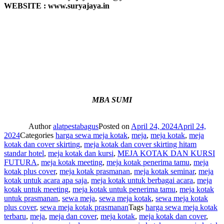
WEBSITE : www.suryajaya.in
MBA SUMI
Author
alatpestabagus
Posted on
April 24, 2024
April 24,
2024
Categories
harga sewa meja kotak
,
meja
,
meja kotak
,
meja
kotak dan cover skirting
,
meja kotak dan cover skirting hitam
standar hotel
,
meja kotak dan kursi
,
MEJA KOTAK DAN KURSI
FUTURA
,
meja kotak meeting
,
meja kotak penerima tamu
,
meja
kotak plus cover
,
meja kotak prasmanan
,
meja kotak seminar
,
meja
kotak untuk acara apa saja
,
meja kotak untuk berbagai acara
,
meja
kotak untuk meeting
,
meja kotak untuk penerima tamu
,
meja kotak
untuk prasmanan
,
sewa meja
,
sewa meja kotak
,
sewa meja kotak
plus cover
,
sewa meja kotak prasmanan
Tags
harga sewa meja kotak
terbaru
,
meja
,
meja dan cover
,
meja kotak
,
meja kotak dan cover
,