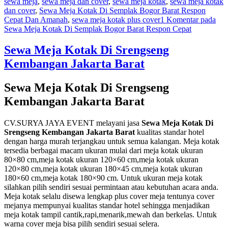
sewa meja
,
sewa meja dan cover
,
sewa meja kotak
,
sewa meja kotak
dan cover
,
Sewa Meja Kotak Di Semplak Bogor Barat Respon
Cepat Dan Amanah
,
sewa meja kotak plus cover
1 Komentar
pada
Sewa Meja Kotak Di Semplak Bogor Barat Respon Cepat
Sewa Meja Kotak Di Srengseng
Kembangan Jakarta Barat
Sewa Meja Kotak Di Srengseng
Kembangan Jakarta Barat
CV.SURYA JAYA EVENT melayani jasa
Sewa Meja Kotak Di
Srengseng Kembangan Jakarta Barat
kualitas standar hotel
dengan harga murah terjangkau untuk semua kalangan. Meja kotak
tersedia berbagai macam ukuran mulai dari meja kotak ukuran
80×80 cm,meja kotak ukuran 120×60 cm,meja kotak ukuran
120×80 cm,meja kotak ukuran 180×45 cm,meja kotak ukuran
180×60 cm,meja kotak 180×90 cm. Untuk ukuran meja kotak
silahkan pilih sendiri sesuai permintaan atau kebutuhan acara anda.
Meja kotak selalu disewa lengkap plus cover meja tentunya cover
mejanya mempunyai kualitas standar hotel sehingga menjadikan
meja kotak tampil cantik,rapi,menarik,mewah dan berkelas. Untuk
warna cover meja bisa pilih sendiri sesuai selera.