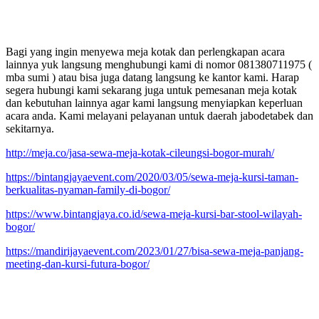
Bagi yang ingin menyewa meja kotak dan perlengkapan acara
lainnya yuk langsung menghubungi kami di nomor 081380711975 (
mba sumi ) atau bisa juga datang langsung ke kantor kami. Harap
segera hubungi kami sekarang juga untuk pemesanan meja kotak
dan kebutuhan lainnya agar kami langsung menyiapkan keperluan
acara anda. Kami melayani pelayanan untuk daerah jabodetabek dan
sekitarnya.
http://meja.co/jasa-sewa-meja-kotak-cileungsi-bogor-murah/
https://bintangjayaevent.com/2020/03/05/sewa-meja-kursi-taman-
berkualitas-nyaman-family-di-bogor/
https://www.bintangjaya.co.id/sewa-meja-kursi-bar-stool-wilayah-
bogor/
https://mandirijayaevent.com/2023/01/27/bisa-sewa-meja-panjang-
meeting-dan-kursi-futura-bogor/