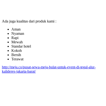
Ada juga kualitas dari produk kami :
Aman
Nyaman
Rapi
Mewah
Standar hotel
Kokoh
Bersih
Terawat
http://meja.co/pusat-sewa-meja-bulat-untuk-event-di-tegal-alur-
kalideres-jakarta-barat/