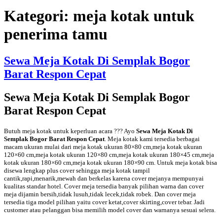
Kategori:
meja kotak untuk
penerima tamu
Sewa Meja Kotak Di Semplak Bogor
Barat Respon Cepat
Sewa Meja Kotak Di Semplak Bogor
Barat Respon Cepat
Butuh meja kotak untuk keperluan acara ??? Ayo
Sewa Meja Kotak Di
Semplak Bogor Barat Respon Cepat
. Meja kotak kami tersedia berbagai
macam ukuran mulai dari meja kotak ukuran 80×80 cm,meja kotak ukuran
120×60 cm,meja kotak ukuran 120×80 cm,meja kotak ukuran 180×45 cm,meja
kotak ukuran 180×60 cm,meja kotak ukuran 180×90 cm. Untuk meja kotak bisa
disewa lengkap plus cover sehingga meja kotak tampil
cantik,rapi,menarik,mewah dan berkelas karena cover mejanya mempunyai
kualitas standar hotel. Cover meja tersedia banyak pilihan warna dan cover
meja dijamin bersih,tidak lusuh,tidak lecek,tidak robek. Dan cover meja
tersedia tiga model pilihan yaitu cover ketat,cover skirting,cover tebar. Jadi
customer atau pelanggan bisa memilih model cover dan warnanya sesuai selera.