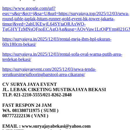
https://www.google.com/url?
esrc=s&q=&rct=j&sa=U&url=https://suryajaya.top/2025/12/03/sewa-
round-table-taplak-hitam-runner-gold-event-hk-tower-jakarta-
timur/&ved=2ahUKEwjL64SYtaORAxWO-
TgGHYTzMNsQFnoECAgQAg&usg=AOvVaw1LrOjPYrmj021GX
https://suryajaya.in/2025/12/03/rental-meja-ibm-hpl-ukuran-
60x180cm-bekasi/
https://suryajaya.in/2025/12/03/rental-sofa-oval-warna-putih-area-
terdekat-bekasi/
https://suryajayaevent.com/2025/12/03/sewa-tenda-
serutkursimejaflooringbarstool-area-cikarang/
CV SURYA JAYA EVENT
JL. LEBAK CIKETING MUSTIKAJAYA BEKASI
TLP. 021-2210-5555/021-8262-2848
FAST RESPON 24 JAM
WA. 081380711975 ( SUMI )
087772222136 ( VANI )
EMAIL : www.suryajayabekasi@yahoo.com