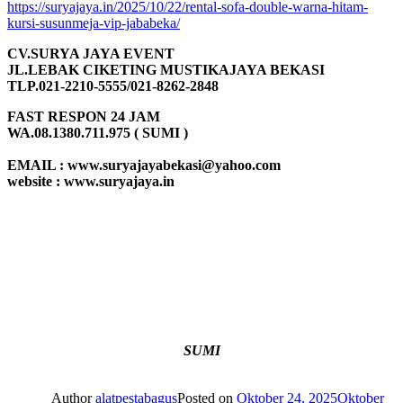
https://suryajaya.in/2025/10/22/rental-sofa-double-warna-hitam-
kursi-susunmeja-vip-jababeka/
CV.SURYA JAYA EVENT
JL.LEBAK CIKETING MUSTIKAJAYA BEKASI
TLP.021-2210-5555/021-8262-2848
FAST RESPON 24 JAM
WA.08.1380.711.975 ( SUMI )
EMAIL : www.suryajayabekasi@yahoo.com
website : www.suryajaya.in
SUMI
Author
alatpestabagus
Posted on
Oktober 24, 2025
Oktober