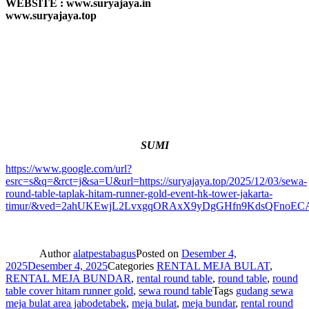
WEBSITE : www.suryajaya.in
www.suryajaya.top
SUMI
https://www.google.com/url?
esrc=s&q=&rct=j&sa=U&url=https://suryajaya.top/2025/12/03/sewa-
round-table-taplak-hitam-runner-gold-event-hk-tower-jakarta-
timur/&ved=2ahUKEwjL2LvxgqORAxX9yDgGHfn9KdsQFnoE
Author
alatpestabagus
Posted on
Desember 4,
2025
Desember 4, 2025
Categories
RENTAL MEJA BULAT
,
RENTAL MEJA BUNDAR
,
rental round table
,
round table
,
round
table cover hitam runner gold
,
sewa round table
Tags
gudang sewa
meja bulat area jabodetabek
,
meja bulat
,
meja bundar
,
rental round