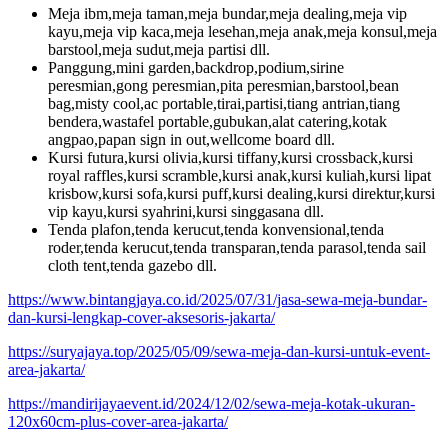
Meja ibm,meja taman,meja bundar,meja dealing,meja vip
kayu,meja vip kaca,meja lesehan,meja anak,meja konsul,meja
barstool,meja sudut,meja partisi dll.
Panggung,mini garden,backdrop,podium,sirine
peresmian,gong peresmian,pita peresmian,barstool,bean
bag,misty cool,ac portable,tirai,partisi,tiang antrian,tiang
bendera,wastafel portable,gubukan,alat catering,kotak
angpao,papan sign in out,wellcome board dll.
Kursi futura,kursi olivia,kursi tiffany,kursi crossback,kursi
royal raffles,kursi scramble,kursi anak,kursi kuliah,kursi lipat
krisbow,kursi sofa,kursi puff,kursi dealing,kursi direktur,kursi
vip kayu,kursi syahrini,kursi singgasana dll.
Tenda plafon,tenda kerucut,tenda konvensional,tenda
roder,tenda kerucut,tenda transparan,tenda parasol,tenda sail
cloth tent,tenda gazebo dll.
https://www.bintangjaya.co.id/2025/07/31/jasa-sewa-meja-bundar-
dan-kursi-lengkap-cover-aksesoris-jakarta/
https://suryajaya.top/2025/05/09/sewa-meja-dan-kursi-untuk-event-
area-jakarta/
https://mandirijayaevent.id/2024/12/02/sewa-meja-kotak-ukuran-
120x60cm-plus-cover-area-jakarta/