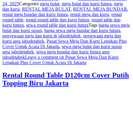
24, 2025
Categories
meja bulat
,
meja bulat dan kursi futura
,
meja
dan kursi
,
RENTAL MEJA BULAT
,
RENTAL MEJA BUNDAR
,
rental meja bundar dan kursi futura
,
rental meja dan kursi
,
rental
round table
,
rental round table dan kursi futura
,
round table dan
kursi futura
,
sewa round table dan kursi futura
Tags
harga sewa meja
bulat dan kursi susun
,
harga sewa meja bundar dan kursi futura
,
penyewaan meja dan kursi di jabodetabek
,
persewaan meja dan
kursi area jabodetabek
,
Pusat Sewa Meja Dan Kursi Lengkap Plus
Cover Untuk Acara Di Jakarta
,
sewa meja bulat dan kursi susun
area jabodetabek
,
sewa meja bundar dan kursi futura area
jabodetabek
Leave a comment
on Pusat Sewa Meja Dan Kursi
Lengkap Plus Cover Untuk Acara Di Jakarta
Rental Round Table D120cm Cover Putih
Topping Biru Jakarta